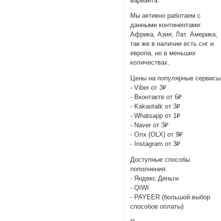
варианта.
Мы активно работаем с
данными континентами:
Африка, Азия, Лат. Америка,
так же в наличии есть снг и
европа, но в меньших
количествах.
Цены на популярные сервисы
- Viber от 3₽
- Вконтакте от 6₽
- Kakaotalk от 3₽
- Whatsapp от 1₽
- Naver от 3₽
- Олх (OLX) от 9₽
- Instagram от 3₽
Доступные способы
пополнения:
- Яндекс Деньги
- QIWI
- PAYEER (большой выбор
способов оплаты)