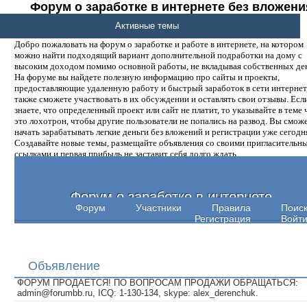
Форум о заработке в интернете без вложени
денег.
Активные темы
Добро пожаловать на форум о заработке и работе в интернете, на котором
можно найти подходящий вариант дополнительной подработки на дому с
высоким доходом помимо основной работы, не вкладывая собственных ден
На форуме вы найдете полезную информацию про сайты и проекты,
предоставляющие удаленную работу и быстрый заработок в сети интернет,
также сможете участвовать в их обсуждении и оставлять свои отзывы. Есл
знаете, что определенный проект или сайт не платит, то указывайте в теме 
это лохотрон, чтобы другие пользователи не попались на развод. Вы смож
начать зарабатывать легкие деньги без вложений и регистрации уже сегодн
Создавайте новые темы, размещайте объявления со своими пригласительн
ссылками и первая прибыль не заставит себя долго ждать.
Форум о заработке в интернете
Форум
Участники
Правила
Поис
Регистрация
Войт
Объявление
ФОРУМ ПРОДАЕТСЯ! ПО ВОПРОСАМ ПРОДАЖИ ОБРАЩАТЬСЯ:
admin@forumbb.ru, ICQ: 1-130-134, skype: alex_derenchuk.