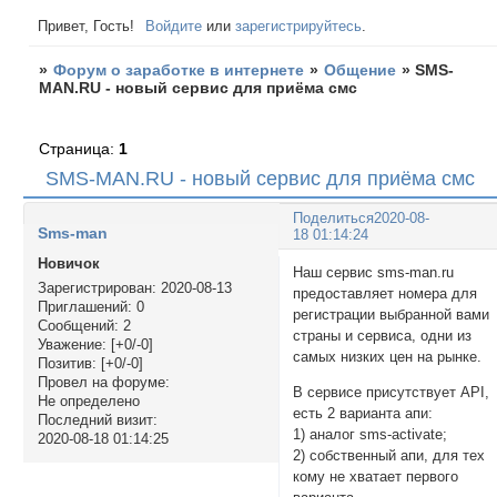
Привет, Гость!
Войдите
или
зарегистрируйтесь
.
»
Форум о заработке в интернете
»
Общение
»
SMS-
MAN.RU - новый сервис для приёма смс
Страница:
1
SMS-MAN.RU - новый сервис для приёма смс
Поделиться
2020-08-
Sms-man
18 01:14:24
Новичок
Наш сервис sms-man.ru
Зарегистрирован
: 2020-08-13
предоставляет номерa для
Приглашений:
0
регистрации выбранной вами
Сообщений:
2
страны и сервиса, одни из
Уважение:
[+0/-0]
самых низких цен на рынке.
Позитив:
[+0/-0]
Провел на форуме:
В сервисе присутствует API,
Не определено
есть 2 варианта апи:
Последний визит:
1) аналог sms-activate;
2020-08-18 01:14:25
2) собственный апи, для тех
кому не хватает первого