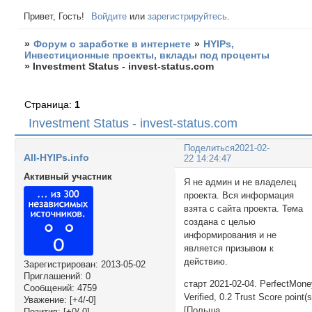
Привет, Гость!
Войдите
или
зарегистрируйтесь
.
»
Форум о заработке в интернете
»
HYIPs,
Инвестиционные проекты, вклады под проценты
»
Investment Status - invest-status.com
Страница:
1
Investment Status - invest-status.com
Поделиться
2021-02-
All-HYIPs.info
22 14:24:47
Активный участник
Я не админ и не владелец
проекта. Вся информация
взята с сайта проекта. Тема
создана с целью
информирования и не
является призывом к
действию.
Зарегистрирован
: 2013-05-02
Приглашений:
0
старт 2021-02-04. PerfectMon
Сообщений:
4759
Verified, 0.2 Trust Score point(s
Уважение:
[+4/-0]
[Польша
Позитив:
[+0/-0]