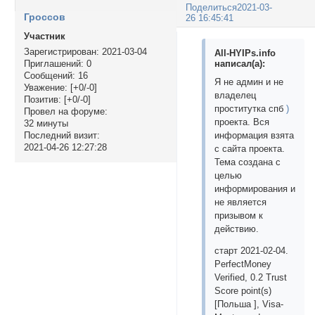
Поделиться
2021-03-
Гроссов
26 16:45:41
Участник
Зарегистрирован
: 2021-03-04
All-HYIPs.info
написал(а):
Приглашений:
0
Сообщений:
16
Я не админ и не
Уважение:
[+0/-0]
владелец
Позитив:
[+0/-0]
проститутка спб
)
Провел на форуме:
проекта. Вся
32 минуты
информация взята
Последний визит:
2021-04-26 12:27:28
с сайта проекта.
Тема создана с
целью
информирования и
не является
призывом к
действию.
старт 2021-02-04.
PerfectMoney
Verified, 0.2 Trust
Score point(s)
[Польша ], Visa-