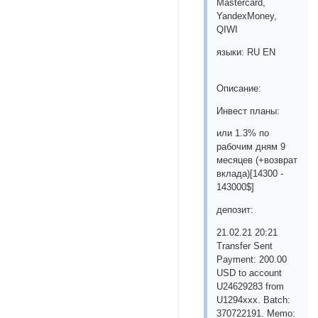
Mastercard,
YandexMoney,
QIWI
языки: RU EN
Описание:
Инвест планы:
или 1.3% по
рабочим дням 9
месяцев (+возврат
вклада)[14300 -
143000$]
депозит:
21.02.21 20:21
Transfer Sent
Payment: 200.00
USD to account
U24629283 from
U1294xxx. Batch:
370722191. Memo: