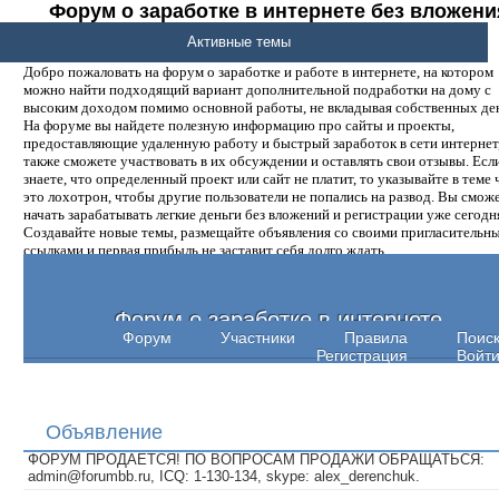
Форум о заработке в интернете без вложени
денег.
Активные темы
Добро пожаловать на форум о заработке и работе в интернете, на котором
можно найти подходящий вариант дополнительной подработки на дому с
высоким доходом помимо основной работы, не вкладывая собственных ден
На форуме вы найдете полезную информацию про сайты и проекты,
предоставляющие удаленную работу и быстрый заработок в сети интернет,
также сможете участвовать в их обсуждении и оставлять свои отзывы. Есл
знаете, что определенный проект или сайт не платит, то указывайте в теме 
это лохотрон, чтобы другие пользователи не попались на развод. Вы смож
начать зарабатывать легкие деньги без вложений и регистрации уже сегодн
Создавайте новые темы, размещайте объявления со своими пригласительн
ссылками и первая прибыль не заставит себя долго ждать.
Форум о заработке в интернете
Форум
Участники
Правила
Поис
Регистрация
Войт
Объявление
ФОРУМ ПРОДАЕТСЯ! ПО ВОПРОСАМ ПРОДАЖИ ОБРАЩАТЬСЯ:
admin@forumbb.ru, ICQ: 1-130-134, skype: alex_derenchuk.