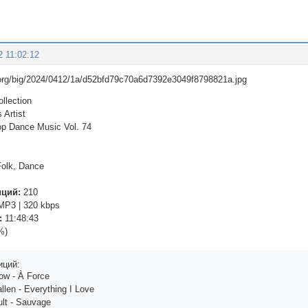
2 11:02:12
llection
 Artist
op Dance Music Vol. 74
olk, Dance
иций:
210
P3 | 320 kbps
:
11:48:43
%)
иций:
оw - À Fоrсе
lеn - Еvеrything I Lоvе
ult - Sаuvаgе