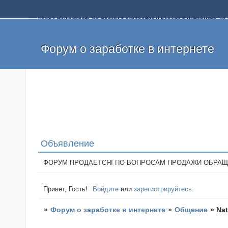
Добро пожаловать на форум о заработке и работе в интернете, 
собственных денег. На форуме вы найдете полезную информацию 
и оставлять свои отзывы. Если вы знаете, что определенный проек
легкие деньги без вложений и регистрации уже сегодня. Создавай
Форум о заработке в интернете
Объявление
ФОРУМ ПРОДАЕТСЯ! ПО ВОПРОСАМ ПРОДАЖИ ОБРАЩАТЬСЯ: 
Привет, Гость!
Войдите
или
зарегистрируйтесь
.
»
Форум о заработке в интернете
»
Общение
»
Nat