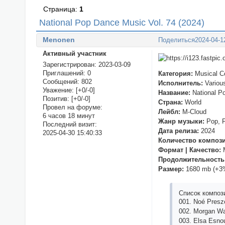
Страница:
1
National Pop Dance Music Vol. 74 (2024)
Menonen
Поделиться
2024-04-1
Активный участник
Зарегистрирован
: 2023-03-09
Приглашений:
0
Категория:
Musical Co
Сообщений:
802
Исполнитель:
Various
Уважение:
[+0/-0]
Название:
National P
Позитив:
[+0/-0]
Страна:
World
Провел на форуме:
Лейбл:
M-Cloud
6 часов 18 минут
Жанр музыки:
Pop, F
Последний визит:
Дата релиза:
2024
2025-04-30 15:40:33
Количество композ
Формат | Качество:
M
Продолжительность
Размер:
1680 mb (+3
Список композ
001. Nоé Рrеsz
002. Mоrgаn Wаl
003. Еlsа Еsnо