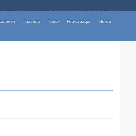
ому с высоким доходом помимо основной работы, не вкладывая
 в сети интернет, а также сможете участвовать в их обсуждении
льзователи не попались на развод. Вы сможете начать зарабатывать
астники
Правила
Поиск
Регистрация
Войти
 первая прибыль не заставит себя долго ждать.