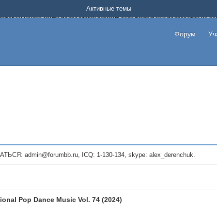
Форум о заработке в интернете без вложения денег.
Активные темы
на котором можно найти подходящий вариант дополнительной подработки на д
про сайты и проекты, предоставляющие удаленную работу и быстрый заработок
т или сайт не платит, то указывайте в теме что это лохотрон, чтобы другие по
Форум
Уч
те новые темы, размещайте объявления со своими пригласительными ссылками и
admin@forumbb.ru, ICQ: 1-130-134, skype: alex_derenchuk.
ional Pop Dance Music Vol. 74 (2024)