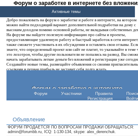
Форум о заработке в интернете без вложени
денег.
Активные темы
Добро пожаловать на форум о заработке и работе в интернете, на котором
можно найти подходящий вариант дополнительной подработки на дому с
высоким доходом помимо основной работы, не вкладывая собственных ден
На форуме вы найдете полезную информацию про сайты и проекты,
предоставляющие удаленную работу и быстрый заработок в сети интернет,
также сможете участвовать в их обсуждении и оставлять свои отзывы. Есл
знаете, что определенный проект или сайт не платит, то указывайте в теме 
это лохотрон, чтобы другие пользователи не попались на развод. Вы смож
начать зарабатывать легкие деньги без вложений и регистрации уже сегодн
Создавайте новые темы, размещайте объявления со своими пригласительн
ссылками и первая прибыль не заставит себя долго ждать.
Форум о заработке в интернете
Форум
Участники
Правила
Поис
Регистрация
Войт
Объявление
ФОРУМ ПРОДАЕТСЯ! ПО ВОПРОСАМ ПРОДАЖИ ОБРАЩАТЬСЯ:
admin@forumbb.ru, ICQ: 1-130-134, skype: alex_derenchuk.