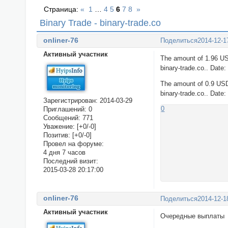
Страница:
«
1
…
4
5
6
7
8
»
Binary Trade - binary-trade.co
onliner-76
Поделиться
2014-12-1
Активный участник
The amount of 1.96 US
binary-trade.co.. Date
The amount of 0.9 USD
binary-trade.co.. Date
Зарегистрирован
: 2014-03-29
0
Приглашений:
0
Сообщений:
771
Уважение:
[+0/-0]
Позитив:
[+0/-0]
Провел на форуме:
4 дня 7 часов
Последний визит:
2015-03-28 20:17:00
onliner-76
Поделиться
2014-12-1
Активный участник
Очередные выплаты