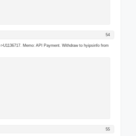
54
->U1136717. Memo: API Payment. Withdraw to hyipsinfo from
55