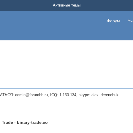
Форум о заработке в интернете без вложения денег.
Активные темы
на котором можно найти подходящий вариант дополнительной подработки на д
про сайты и проекты, предоставляющие удаленную работу и быстрый заработок
т или сайт не платит, то указывайте в теме что это лохотрон, чтобы другие по
Форум
Уч
те новые темы, размещайте объявления со своими пригласительными ссылками и
admin@forumbb.ru, ICQ: 1-130-134, skype: alex_derenchuk.
 Trade - binary-trade.co