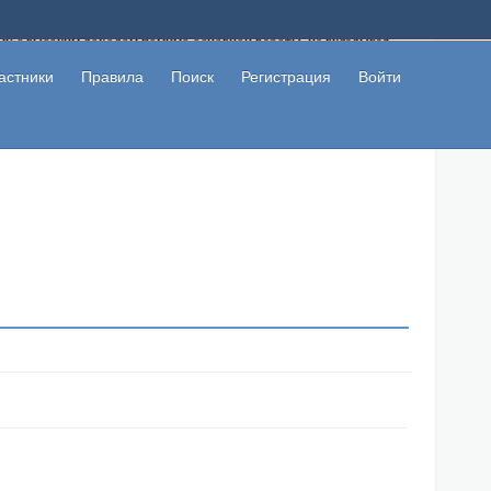
ому с высоким доходом помимо основной работы, не вкладывая
 в сети интернет, а также сможете участвовать в их обсуждении
льзователи не попались на развод. Вы сможете начать зарабатывать
астники
Правила
Поиск
Регистрация
Войти
 первая прибыль не заставит себя долго ждать.