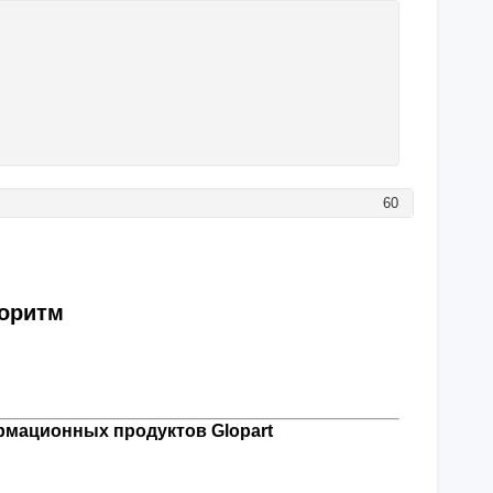
60
горитм
мационных продуктов Glopart