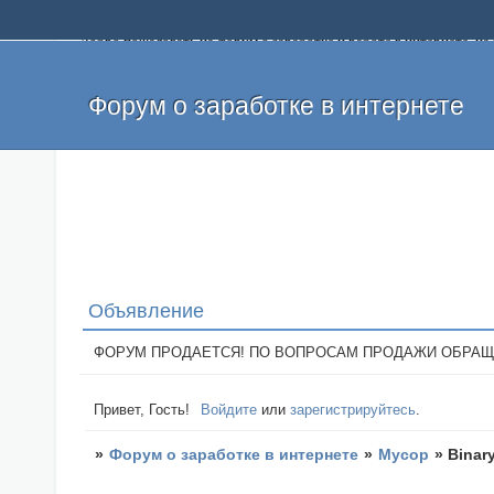
Добро пожаловать на форум о заработке и работе в интернете, 
собственных денег. На форуме вы найдете полезную информацию 
и оставлять свои отзывы. Если вы знаете, что определенный проек
легкие деньги без вложений и регистрации уже сегодня. Создавай
Форум о заработке в интернете
Объявление
ФОРУМ ПРОДАЕТСЯ! ПО ВОПРОСАМ ПРОДАЖИ ОБРАЩАТЬСЯ: 
Привет, Гость!
Войдите
или
зарегистрируйтесь
.
»
Форум о заработке в интернете
»
Мусор
»
Binary