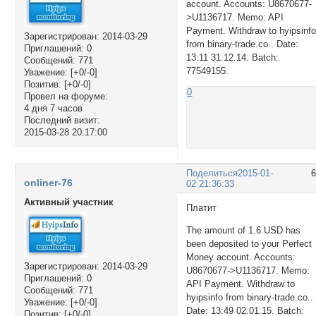
account. Accounts: U8670677-
>U1136717. Memo: API
Payment. Withdraw to hyipsinf
Зарегистрирован
: 2014-03-29
from binary-trade.co.. Date:
Приглашений:
0
13:11 31.12.14. Batch:
Сообщений:
771
77549155.
Уважение:
[+0/-0]
Позитив:
[+0/-0]
0
Провел на форуме:
4 дня 7 часов
Последний визит:
2015-03-28 20:17:00
Поделиться
2015-01-
onliner-76
02 21:36:33
Активный участник
Платит
The amount of 1.6 USD has
been deposited to your Perfect
Money account. Accounts:
Зарегистрирован
: 2014-03-29
U8670677->U1136717. Memo:
Приглашений:
0
API Payment. Withdraw to
Сообщений:
771
hyipsinfo from binary-trade.co..
Уважение:
[+0/-0]
Date: 13:49 02.01.15. Batch:
Позитив:
[+0/-0]