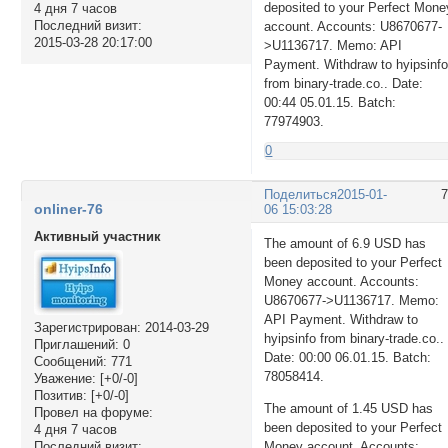
deposited to your Perfect Mone
4 дня 7 часов
Последний визит:
account. Accounts: U8670677-
2015-03-28 20:17:00
>U1136717. Memo: API
Payment. Withdraw to hyipsinf
from binary-trade.co.. Date:
00:44 05.01.15. Batch:
77974903.
0
Поделиться
2015-01-
onliner-76
06 15:03:28
Активный участник
The amount of 6.9 USD has
been deposited to your Perfect
Money account. Accounts:
U8670677->U1136717. Memo:
API Payment. Withdraw to
Зарегистрирован
: 2014-03-29
hyipsinfo from binary-trade.co..
Приглашений:
0
Date: 00:00 06.01.15. Batch:
Сообщений:
771
78058414.
Уважение:
[+0/-0]
Позитив:
[+0/-0]
The amount of 1.45 USD has
Провел на форуме:
been deposited to your Perfect
4 дня 7 часов
Последний визит:
Money account. Accounts: