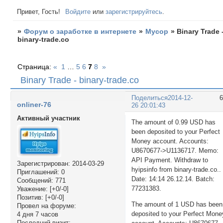
Привет, Гость!
Войдите
или
зарегистрируйтесь
.
»
Форум о заработке в интернете
»
Мусор
»
Binary Trade 
binary-trade.co
Страница:
«
1
…
5
6
7
8
»
Binary Trade - binary-trade.co
Поделиться
2014-12-
onliner-76
26 20:01:43
Активный участник
The amount of 0.99 USD has
been deposited to your Perfect
Money account. Accounts:
U8670677->U1136717. Memo:
API Payment. Withdraw to
Зарегистрирован
: 2014-03-29
hyipsinfo from binary-trade.co..
Приглашений:
0
Date: 14:14 26.12.14. Batch:
Сообщений:
771
77231383.
Уважение:
[+0/-0]
Позитив:
[+0/-0]
The amount of 1 USD has been
Провел на форуме:
deposited to your Perfect Mone
4 дня 7 часов
Последний визит: