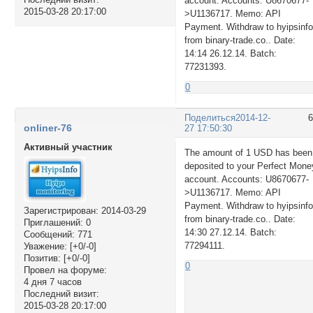
account. Accounts: U8670677-
2015-03-28 20:17:00
>U1136717. Memo: API
Payment. Withdraw to hyipsinf
from binary-trade.co.. Date:
14:14 26.12.14. Batch:
77231393.
0
Поделиться
2014-12-
onliner-76
27 17:50:30
Активный участник
The amount of 1 USD has been
deposited to your Perfect Mone
account. Accounts: U8670677-
>U1136717. Memo: API
Payment. Withdraw to hyipsinf
Зарегистрирован
: 2014-03-29
from binary-trade.co.. Date:
Приглашений:
0
14:30 27.12.14. Batch:
Сообщений:
771
77294111.
Уважение:
[+0/-0]
Позитив:
[+0/-0]
0
Провел на форуме:
4 дня 7 часов
Последний визит:
2015-03-28 20:17:00