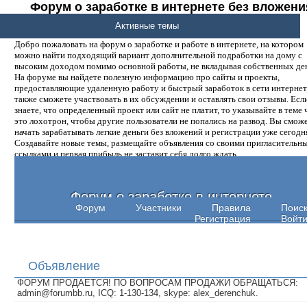
Форум о заработке в интернете без вложени
денег.
Активные темы
Добро пожаловать на форум о заработке и работе в интернете, на котором
можно найти подходящий вариант дополнительной подработки на дому с
высоким доходом помимо основной работы, не вкладывая собственных ден
На форуме вы найдете полезную информацию про сайты и проекты,
предоставляющие удаленную работу и быстрый заработок в сети интернет,
также сможете участвовать в их обсуждении и оставлять свои отзывы. Есл
знаете, что определенный проект или сайт не платит, то указывайте в теме 
это лохотрон, чтобы другие пользователи не попались на развод. Вы смож
начать зарабатывать легкие деньги без вложений и регистрации уже сегодн
Создавайте новые темы, размещайте объявления со своими пригласительн
ссылками и первая прибыль не заставит себя долго ждать.
Форум о заработке в интернете
Форум
Участники
Правила
Поис
Регистрация
Войт
Объявление
ФОРУМ ПРОДАЕТСЯ! ПО ВОПРОСАМ ПРОДАЖИ ОБРАЩАТЬСЯ:
admin@forumbb.ru, ICQ: 1-130-134, skype: alex_derenchuk.