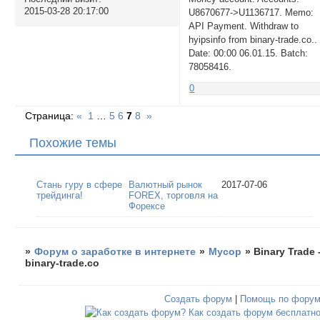
2015-03-28 20:17:00
U8670677->U1136717. Memo:
API Payment. Withdraw to
hyipsinfo from binary-trade.co..
Date: 00:00 06.01.15. Batch:
78058416.
0
Страница:
«
1
…
5
6
7
8
»
Похожие темы
Стань гуру в сфере
Валютный рынок
2017-07-06
трейдинга!
FOREX, торговля на
Форексе
»
Форум о заработке в интернете
»
Мусор
»
Binary Trade 
binary-trade.co
Создать форум
|
Помощь по фору