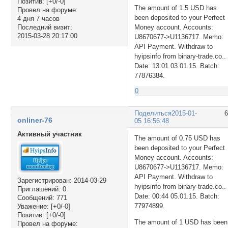
Позитив:
[+0/-0]
The amount of 1.5 USD has
Провел на форуме:
been deposited to your Perfect
4 дня 7 часов
Последний визит:
Money account. Accounts:
2015-03-28 20:17:00
U8670677->U1136717. Memo:
API Payment. Withdraw to
hyipsinfo from binary-trade.co..
Date: 13:01 03.01.15. Batch:
77876384.
0
Поделиться
2015-01-
onliner-76
05 16:56:48
Активный участник
The amount of 0.75 USD has
been deposited to your Perfect
Money account. Accounts:
U8670677->U1136717. Memo:
API Payment. Withdraw to
Зарегистрирован
: 2014-03-29
hyipsinfo from binary-trade.co..
Приглашений:
0
Date: 00:44 05.01.15. Batch:
Сообщений:
771
77974899.
Уважение:
[+0/-0]
Позитив:
[+0/-0]
The amount of 1 USD has been
Провел на форуме: