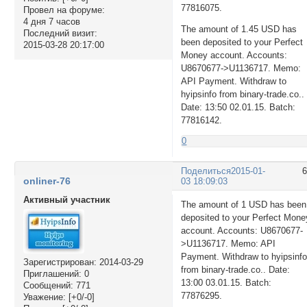
77816075.
Провел на форуме:
4 дня 7 часов
The amount of 1.45 USD has
Последний визит:
been deposited to your Perfect
2015-03-28 20:17:00
Money account. Accounts:
U8670677->U1136717. Memo:
API Payment. Withdraw to
hyipsinfo from binary-trade.co..
Date: 13:50 02.01.15. Batch:
77816142.
0
Поделиться
2015-01-
onliner-76
03 18:09:03
Активный участник
The amount of 1 USD has been
deposited to your Perfect Mone
account. Accounts: U8670677-
>U1136717. Memo: API
Payment. Withdraw to hyipsinf
Зарегистрирован
: 2014-03-29
from binary-trade.co.. Date:
Приглашений:
0
13:00 03.01.15. Batch:
Сообщений:
771
77876295.
Уважение:
[+0/-0]