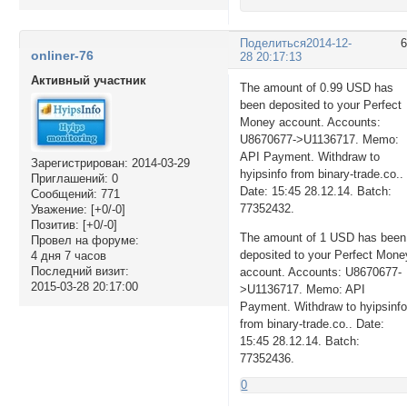
Поделиться
2014-12-
onliner-76
28 20:17:13
Активный участник
The amount of 0.99 USD has
been deposited to your Perfect
Money account. Accounts:
U8670677->U1136717. Memo:
API Payment. Withdraw to
Зарегистрирован
: 2014-03-29
hyipsinfo from binary-trade.co..
Приглашений:
0
Date: 15:45 28.12.14. Batch:
Сообщений:
771
77352432.
Уважение:
[+0/-0]
Позитив:
[+0/-0]
The amount of 1 USD has been
Провел на форуме:
deposited to your Perfect Mone
4 дня 7 часов
Последний визит:
account. Accounts: U8670677-
2015-03-28 20:17:00
>U1136717. Memo: API
Payment. Withdraw to hyipsinf
from binary-trade.co.. Date:
15:45 28.12.14. Batch:
77352436.
0