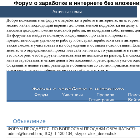
Форум о заработке в интернете без вложени
денег.
Активные темы
Добро пожаловать на форум о заработке и работе в интернете, на котором
можно найти подходящий вариант дополнительной подработки на дому с
высоким доходом помимо основной работы, не вкладывая собственных ден
На форуме вы найдете полезную информацию про сайты и проекты,
предоставляющие удаленную работу и быстрый заработок в сети интернет,
также сможете участвовать в их обсуждении и оставлять свои отзывы. Есл
знаете, что определенный проект или сайт не платит, то указывайте в теме 
это лохотрон, чтобы другие пользователи не попались на развод. Вы смож
начать зарабатывать легкие деньги без вложений и регистрации уже сегодн
Создавайте новые темы, размещайте объявления со своими пригласительн
ссылками и первая прибыль не заставит себя долго ждать.
Форум о заработке в интернете
Форум
Участники
Правила
Поис
Регистрация
Войт
Объявление
ФОРУМ ПРОДАЕТСЯ! ПО ВОПРОСАМ ПРОДАЖИ ОБРАЩАТЬСЯ:
admin@forumbb.ru, ICQ: 1-130-134, skype: alex_derenchuk.