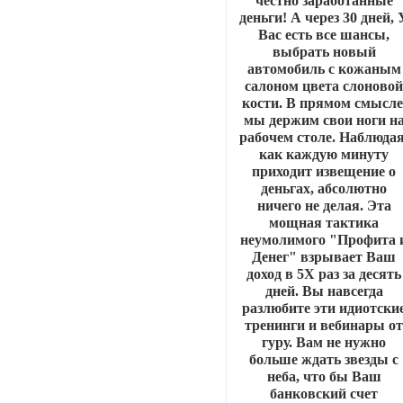
честно заработанные
деньги! А через 30 дней, 
Вас есть все шансы,
выбрать новый
автомобиль с кожаным
салоном цвета слоново
кости. В прямом смысле
мы держим свои ноги н
рабочем столе. Наблюдая
как каждую минуту
приходит извещение о
деньгах, абсолютно
ничего не делая. Эта
мощная тактика
неумолимого "Профита 
Денег" взрывает Ваш
доход в 5Х раз за десять
дней. Вы навсегда
разлюбите эти идиотски
тренинги и вебинары о
гуру. Вам не нужно
больше ждать звезды с
неба, что бы Ваш
банковский счет