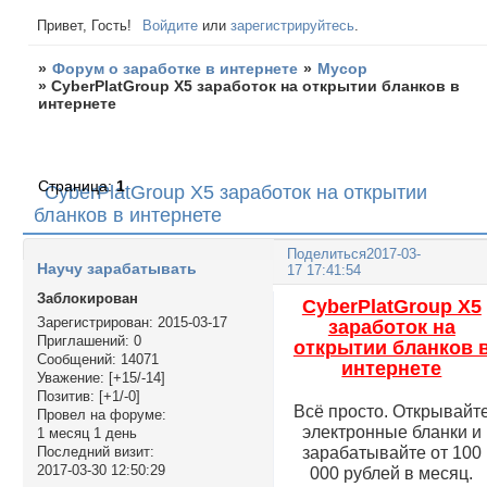
Привет, Гость!
Войдите
или
зарегистрируйтесь
.
»
Форум о заработке в интернете
»
Мусор
»
CyberPlatGroup X5 заработок на открытии бланков в
интернете
Страница:
1
CyberPlatGroup X5 заработок на открытии
бланков в интернете
Поделиться
2017-03-
Научу зарабатывать
17 17:41:54
Заблокирован
CyberPlatGroup X5
Зарегистрирован
: 2015-03-17
заработок на
Приглашений:
0
открытии бланков 
Сообщений:
14071
интернете
Уважение:
[+15/-14]
Позитив:
[+1/-0]
Всё просто. Открывайт
Провел на форуме:
электронные бланки и
1 месяц 1 день
зарабатывайте от 100
Последний визит:
2017-03-30 12:50:29
000 рублей в месяц.