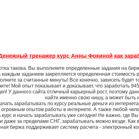
Денежный тренажер курс Анны Фокиной как зараба
отка такова. Вы выполняете определенные задания на бир
а каждым заданием закрепляется определенная стоимость р
лните за считанные минуты! Все конечно, зависеть будет то
чите! Мой опыт показывает и доказывает, что заработать 945 
дел! У данного сайта отличный карьерный рост, поэтому да
найти именно свою нишу, а может быть и
начать зарабатывать по курсу реальные деньги из интернет
 огромным опытом работы в интернете. А также любой чело
 курс и начать зарабатывать уже сегодня! Не важно, где Вы 
и даже за пределами СНГ, зарабатывать можно везде. Как в
ная биржа поддерживает систему расчета - электронный к