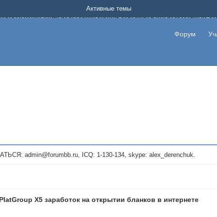
Форум о заработке в интернете без вложения денег.
Активные темы
на котором можно найти подходящий вариант дополнительной подработки на д
про сайты и проекты, предоставляющие удаленную работу и быстрый заработок
т или сайт не платит, то указывайте в теме что это лохотрон, чтобы другие по
Форум
Уч
те новые темы, размещайте объявления со своими пригласительными ссылками и
admin@forumbb.ru, ICQ: 1-130-134, skype: alex_derenchuk.
PlatGroup X5 заработок на открытии бланков в интернете