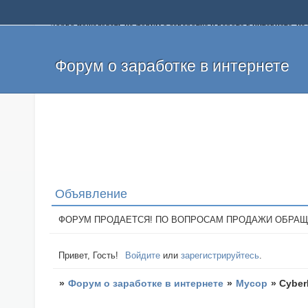
Добро пожаловать на форум о заработке и работе в интернете, 
собственных денег. На форуме вы найдете полезную информацию 
и оставлять свои отзывы. Если вы знаете, что определенный проек
легкие деньги без вложений и регистрации уже сегодня. Создавай
Форум о заработке в интернете
Объявление
ФОРУМ ПРОДАЕТСЯ! ПО ВОПРОСАМ ПРОДАЖИ ОБРАЩАТЬСЯ: 
Привет, Гость!
Войдите
или
зарегистрируйтесь
.
»
Форум о заработке в интернете
»
Мусор
»
Cyber