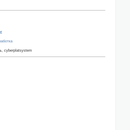
ег
работка
ь, cyberplatsystem