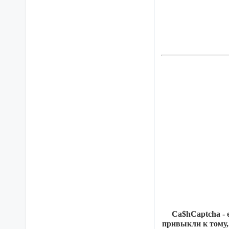
Ca$hCaptcha - 
привыкли к тому, 