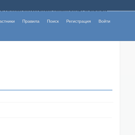
ому с высоким доходом помимо основной работы, не вкладывая
 в сети интернет, а также сможете участвовать в их обсуждении
льзователи не попались на развод. Вы сможете начать зарабатывать
астники
Правила
Поиск
Регистрация
Войти
 первая прибыль не заставит себя долго ждать.