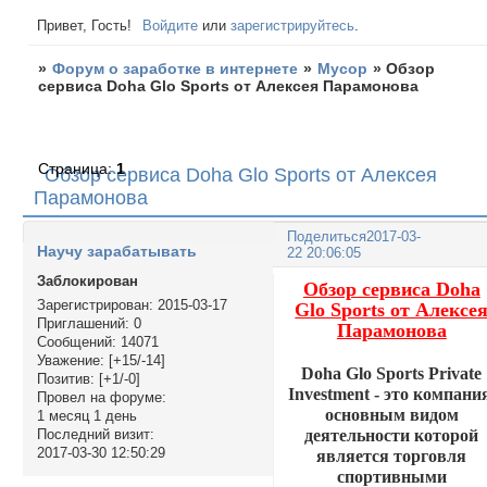
Привет, Гость!
Войдите
или
зарегистрируйтесь
.
»
Форум о заработке в интернете
»
Мусор
»
Обзор
сервиса Doha Glo Sports от Алексея Парамонова
Страница:
1
Обзор сервиса Doha Glo Sports от Алексея
Парамонова
Поделиться
2017-03-
Научу зарабатывать
22 20:06:05
Заблокирован
Обзор сервиса Doha
Зарегистрирован
: 2015-03-17
Glo Sports от Алексе
Приглашений:
0
Парамонова
Сообщений:
14071
Уважение:
[+15/-14]
Doha Glo Sports Private
Позитив:
[+1/-0]
Investment - это компани
Провел на форуме:
основным видом
1 месяц 1 день
деятельности которой
Последний визит:
2017-03-30 12:50:29
является торговля
спортивными