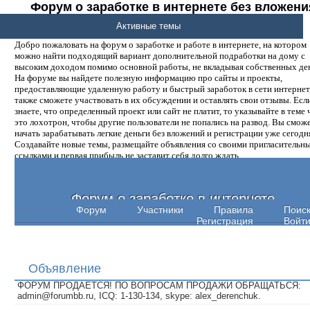
Форум о заработке в интернете без вложени
денег.
Активные темы
Добро пожаловать на форум о заработке и работе в интернете, на котором
можно найти подходящий вариант дополнительной подработки на дому с
высоким доходом помимо основной работы, не вкладывая собственных ден
На форуме вы найдете полезную информацию про сайты и проекты,
предоставляющие удаленную работу и быстрый заработок в сети интернет,
также сможете участвовать в их обсуждении и оставлять свои отзывы. Есл
знаете, что определенный проект или сайт не платит, то указывайте в теме 
это лохотрон, чтобы другие пользователи не попались на развод. Вы смож
начать зарабатывать легкие деньги без вложений и регистрации уже сегодн
Создавайте новые темы, размещайте объявления со своими пригласительн
ссылками и первая прибыль не заставит себя долго ждать.
Форум о заработке в интернете
Форум
Участники
Правила
Поис
Регистрация
Войт
Объявление
ФОРУМ ПРОДАЕТСЯ! ПО ВОПРОСАМ ПРОДАЖИ ОБРАЩАТЬСЯ:
admin@forumbb.ru, ICQ: 1-130-134, skype: alex_derenchuk.