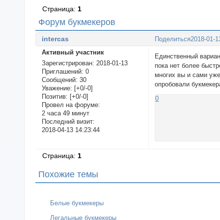
Страница:
1
Форум букмекеров
intercas
Поделиться
2018-01-1
Активный участник
Единственный вариант
Зарегистрирован
: 2018-01-13
пока нет более быстр
Приглашений:
0
многих вы и сами уже
Сообщений:
30
опробовали букмекер
Уважение:
[+0/-0]
Позитив:
[+0/-0]
0
Провел на форуме:
2 часа 49 минут
Последний визит:
2018-04-13 14:23:44
Страница:
1
Похожие темы
Белые букмекеры
Легальные букмекеры