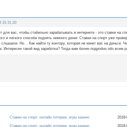
3 15:31:20
 для вас, чтобы стабильно зарабатывать в интернете - это ставки на спо
ого и легкого способа поднять немного денег. Ставки на спорт уже пров
 слышали. Но… Как найти ту контору, которая не кинет вас на деньги. Ч
а. Интересен такой вид заработка? Тогда вам более подробно обо всем 
Ставки на спорт, онлайн лотереи, игры казино
2018-
Ставки на спорт, онлайн лотереи, игры казино
2018-