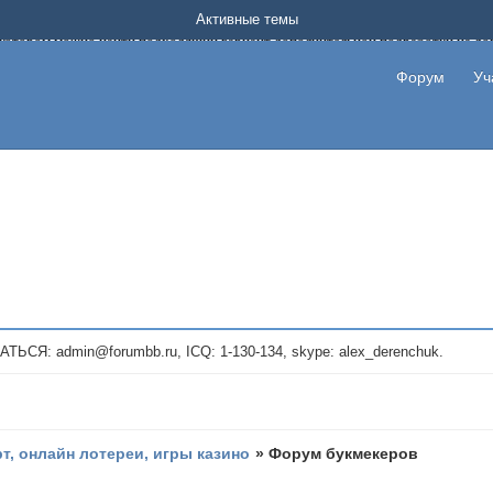
Форум о заработке в интернете без вложения денег.
Активные темы
на котором можно найти подходящий вариант дополнительной подработки на д
про сайты и проекты, предоставляющие удаленную работу и быстрый заработок
т или сайт не платит, то указывайте в теме что это лохотрон, чтобы другие по
Форум
Уч
те новые темы, размещайте объявления со своими пригласительными ссылками и
admin@forumbb.ru, ICQ: 1-130-134, skype: alex_derenchuk.
рт, онлайн лотереи, игры казино
»
Форум букмекеров