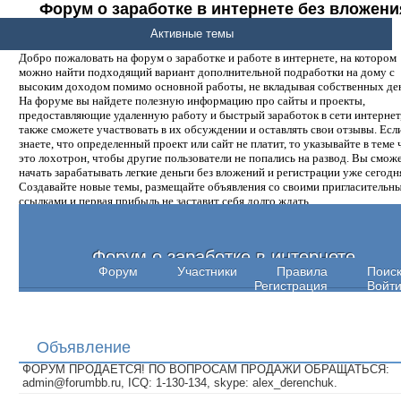
Форум о заработке в интернете без вложени
денег.
Активные темы
Добро пожаловать на форум о заработке и работе в интернете, на котором
можно найти подходящий вариант дополнительной подработки на дому с
высоким доходом помимо основной работы, не вкладывая собственных ден
На форуме вы найдете полезную информацию про сайты и проекты,
предоставляющие удаленную работу и быстрый заработок в сети интернет,
также сможете участвовать в их обсуждении и оставлять свои отзывы. Есл
знаете, что определенный проект или сайт не платит, то указывайте в теме 
это лохотрон, чтобы другие пользователи не попались на развод. Вы смож
начать зарабатывать легкие деньги без вложений и регистрации уже сегодн
Создавайте новые темы, размещайте объявления со своими пригласительн
ссылками и первая прибыль не заставит себя долго ждать.
Форум о заработке в интернете
Форум
Участники
Правила
Поис
Регистрация
Войт
Объявление
ФОРУМ ПРОДАЕТСЯ! ПО ВОПРОСАМ ПРОДАЖИ ОБРАЩАТЬСЯ:
admin@forumbb.ru, ICQ: 1-130-134, skype: alex_derenchuk.