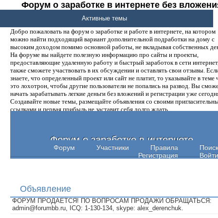
Форум о заработке в интернете без вложени
денег.
Активные темы
Добро пожаловать на форум о заработке и работе в интернете, на котором
можно найти подходящий вариант дополнительной подработки на дому с
высоким доходом помимо основной работы, не вкладывая собственных ден
На форуме вы найдете полезную информацию про сайты и проекты,
предоставляющие удаленную работу и быстрый заработок в сети интернет,
также сможете участвовать в их обсуждении и оставлять свои отзывы. Есл
знаете, что определенный проект или сайт не платит, то указывайте в теме 
это лохотрон, чтобы другие пользователи не попались на развод. Вы смож
начать зарабатывать легкие деньги без вложений и регистрации уже сегодн
Создавайте новые темы, размещайте объявления со своими пригласительн
ссылками и первая прибыль не заставит себя долго ждать.
Форум о заработке в интернете
Форум
Участники
Правила
Поис
Регистрация
Войт
Объявление
ФОРУМ ПРОДАЕТСЯ! ПО ВОПРОСАМ ПРОДАЖИ ОБРАЩАТЬСЯ:
admin@forumbb.ru, ICQ: 1-130-134, skype: alex_derenchuk.