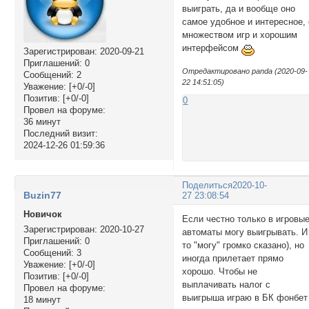
выиграть, да и вообще оно
самое удобное и интересное, 
множеством игр и хорошим
интерфейсом
Зарегистрирован
: 2020-09-21
Приглашений:
0
Отредактировано panda (2020-09-
Сообщений:
2
22 14:51:05)
Уважение:
[+0/-0]
Позитив:
[+0/-0]
0
Провел на форуме:
36 минут
Последний визит:
2024-12-26 01:59:36
Поделиться
2020-10-
Buzin77
27 23:08:54
Новичок
Если честно только в игровы
Зарегистрирован
: 2020-10-27
автоматы могу выигрывать. И
Приглашений:
0
то "могу" громко сказано), но
Сообщений:
3
иногда прилетает прямо
Уважение:
[+0/-0]
хорошо. Чтобы не
Позитив:
[+0/-0]
выплачивать налог с
Провел на форуме:
выигрыша играю в БК фонбет
18 минут