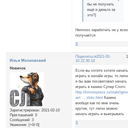
бы не получать
ещё и деньги за
это?)
Неплохо заработать не у все
получается
0
Поделиться
2021-02-
Илья Московский
10 22:30:10
Новичок
Если вы хотите хотите начат
играть в онлайн игры, то лич
я бы вам посоветовал начать
играть в казино Супер Слотс
http://kmvexpress.ru/statii/igro
avt … slots.html
Казино
вообще как по мне очень
крутое, тут легко можно
Зарегистрирован
: 2021-02-10
начать играть и выигрывать
Приглашений:
0
Сообщений:
3
0
Уважение:
[+0/-0]