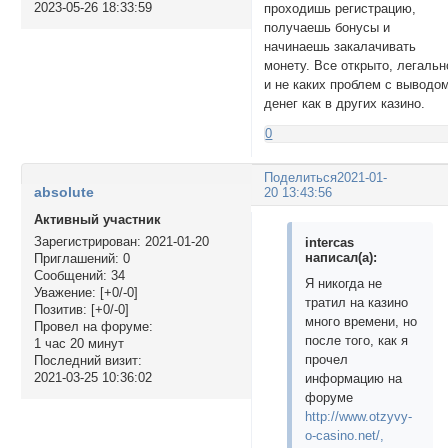
2023-05-26 18:33:59
проходишь регистрацию,
получаешь бонусы и
начинаешь закалачивать
монету. Все открыто, легальн
и не каких проблем с выводо
денег как в других казино.
0
Поделиться
2021-01-
absolute
20 13:43:56
Активный участник
Зарегистрирован
: 2021-01-20
intercas
написал(а):
Приглашений:
0
Сообщений:
34
Я никогда не
Уважение:
[+0/-0]
тратил на казино
Позитив:
[+0/-0]
много времени, но
Провел на форуме:
после того, как я
1 час 20 минут
прочел
Последний визит:
2021-03-25 10:36:02
информацию на
форуме
http://www.otzyvy-
o-casino.net/,