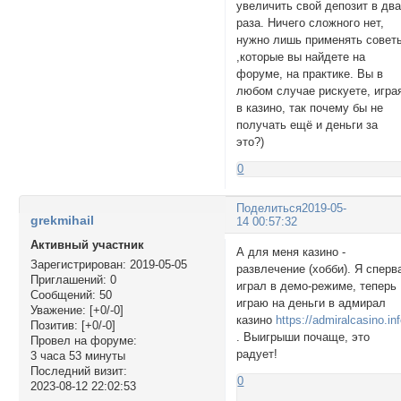
увеличить свой депозит в дв
раза. Ничего сложного нет,
нужно лишь применять совет
,которые вы найдете на
форуме, на практике. Вы в
любом случае рискуете, игра
в казино, так почему бы не
получать ещё и деньги за
это?)
0
Поделиться
2019-05-
grekmihail
14 00:57:32
Активный участник
А для меня казино -
Зарегистрирован
: 2019-05-05
развлечение (хобби). Я сперв
Приглашений:
0
играл в демо-режиме, теперь
Сообщений:
50
играю на деньги в адмирал
Уважение:
[+0/-0]
казино
https://admiralcasino.in
Позитив:
[+0/-0]
. Выигрыши почаще, это
Провел на форуме:
радует!
3 часа 53 минуты
Последний визит:
0
2023-08-12 22:02:53