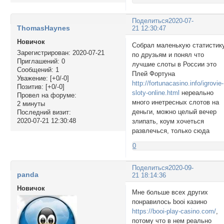
Поделиться
2020-07-
ThomasHaynes
21 12:30:47
Новичок
Собрал маленькую статистик
Зарегистрирован
: 2020-07-21
по друзьям и понял что
Приглашений:
0
лучшие слоты в России это
Сообщений:
1
Плей Фортуна
Уважение:
[+0/-0]
http://fortunacasino.info/igrovie-
Позитив:
[+0/-0]
sloty-online.html
нереально
Провел на форуме:
много инетресных слотов на
2 минуты
деньги, можно целый вечер
Последний визит:
2020-07-21 12:30:48
злипать, коум хочеться
развлечься, только сюда
0
Поделиться
2020-09-
panda
21 18:14:36
Новичок
Мне больше всех других
понравилось booi казино
https://booi-play-casino.com/
,
потому что в нем реально