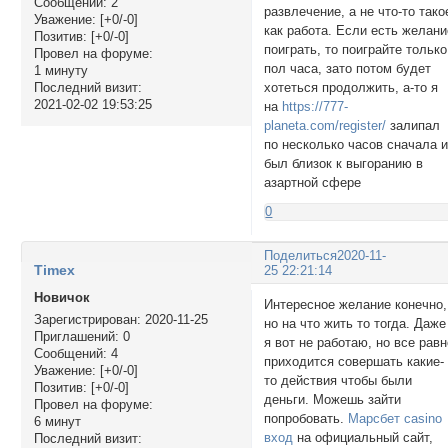
Сообщений:
2
развлечение, а не что-то тако
Уважение:
[+0/-0]
как работа. Если есть желани
Позитив:
[+0/-0]
поиграть, то поиграйте только
Провел на форуме:
пол часа, зато потом будет
1 минуту
хотеться продолжить, а-то я
Последний визит:
2021-02-02 19:53:25
на
https://777-
planeta.com/register/
залипал
по несколько часов сначала 
был близок к выгоранию в
азартной сфере
0
Поделиться
2020-11-
Timex
25 22:21:14
Новичок
Интересное желание конечно,
Зарегистрирован
: 2020-11-25
но на что жить то тогда. Даже
Приглашений:
0
я вот не работаю, но все рав
Сообщений:
4
приходится совершать какие-
Уважение:
[+0/-0]
то действия чтобы были
Позитив:
[+0/-0]
деньги. Можешь зайти
Провел на форуме:
попробовать.
Марсбет casino
6 минут
вход
на официальный сайт,
Последний визит: