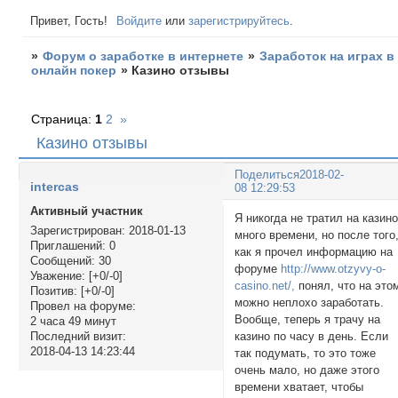
Привет, Гость!
Войдите
или
зарегистрируйтесь
.
»
Форум о заработке в интернете
»
Заработок на играх в
онлайн покер
»
Казино отзывы
Страница:
1
2
»
Казино отзывы
Поделиться
2018-02-
intercas
08 12:29:53
Активный участник
Я никогда не тратил на казин
Зарегистрирован
: 2018-01-13
много времени, но после того
Приглашений:
0
как я прочел информацию на
Сообщений:
30
форуме
http://www.otzyvy-o-
Уважение:
[+0/-0]
casino.net/,
понял, что на это
Позитив:
[+0/-0]
можно неплохо заработать.
Провел на форуме:
Вообще, теперь я трачу на
2 часа 49 минут
казино по часу в день. Если
Последний визит:
2018-04-13 14:23:44
так подумать, то это тоже
очень мало, но даже этого
времени хватает, чтобы