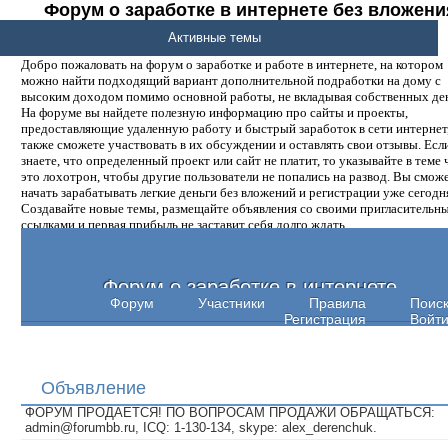
Форум о заработке в интернете без вложени
денег.
Активные темы
Добро пожаловать на форум о заработке и работе в интернете, на котором
можно найти подходящий вариант дополнительной подработки на дому с
высоким доходом помимо основной работы, не вкладывая собственных ден
На форуме вы найдете полезную информацию про сайты и проекты,
предоставляющие удаленную работу и быстрый заработок в сети интернет,
также сможете участвовать в их обсуждении и оставлять свои отзывы. Есл
знаете, что определенный проект или сайт не платит, то указывайте в теме 
это лохотрон, чтобы другие пользователи не попались на развод. Вы смож
начать зарабатывать легкие деньги без вложений и регистрации уже сегодн
Создавайте новые темы, размещайте объявления со своими пригласительн
ссылками и первая прибыль не заставит себя долго ждать.
Форум о заработке в интернете
Форум
Участники
Правила
Поис
Регистрация
Войт
Объявление
ФОРУМ ПРОДАЕТСЯ! ПО ВОПРОСАМ ПРОДАЖИ ОБРАЩАТЬСЯ:
admin@forumbb.ru, ICQ: 1-130-134, skype: alex_derenchuk.