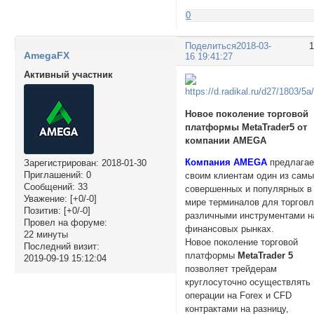
0
Поделиться
2018-03-
AmegaFX
16 19:41:27
Активный участник
Новое поколение торговой
платформы MetaTrader5 от
компании AMEGA
Компания AMEGA
предлагае
Зарегистрирован
: 2018-01-30
Приглашений:
0
своим клиентам один из сам
Сообщений:
33
совершенных и популярных в
Уважение:
[+0/-0]
мире терминалов для торгов
Позитив:
[+0/-0]
различными инструментами н
Провел на форуме:
финансовых рынках.
22 минуты
Новое поколение торговой
Последний визит:
платформы
MetaTrader 5
2019-09-19 15:12:04
позволяет трейдерам
круглосуточно осуществлять
операции на Forex и CFD
контрактами на разницу,