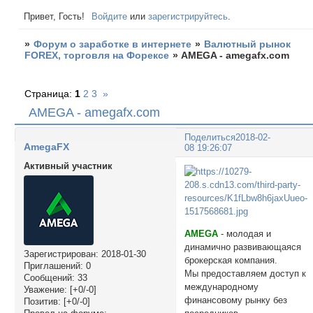
Привет, Гость!
Войдите
или
зарегистрируйтесь
.
»
Форум о заработке в интернете
»
Валютный рынок
FOREX, торговля на Форексе
»
AMEGA - amegafx.com
Страница:
1
2
3
»
AMEGA - amegafx.com
Поделиться
2018-02-
AmegaFX
08 19:26:07
Активный участник
AMEGA
- молодая и
динамично развивающаяся
Зарегистрирован
: 2018-01-30
брокерская компания.
Приглашений:
0
Мы предоставляем доступ к
Сообщений:
33
международному
Уважение:
[+0/-0]
финансовому рынку без
Позитив:
[+0/-0]