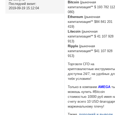
Bitcoin
(рыночная
Последний визит:
капитализация** $ 193 782 11
2019-09-19 15:12:04
080)
Ethereum
(рыночная
капитализация** $84 841 201
419)
Litecoin
(рыночная
капитализация** $ 41 107 928
913)
Ripple
(рыночная
капитализация** $41 107 928
913)
Торговля CFD на
криптовалютные инструмент
доступна 24/7, на удобных дл
тебя условиях!
Только в компании
AMEGA
т
можешь купить #Bitcoin
стоимостью 10000 руб имея н
счету всего 10 USD благодар
маржинальному плечу!
Также,
пополняй и выводи