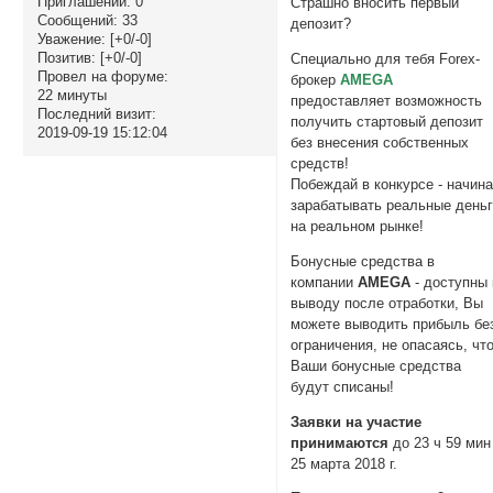
Приглашений:
0
Страшно вносить первый
Сообщений:
33
депозит?
Уважение:
[+0/-0]
Позитив:
[+0/-0]
Специально для тебя Forex-
Провел на форуме:
брокер
AMEGA
22 минуты
предоставляет возможность
Последний визит:
получить стартовый депозит
2019-09-19 15:12:04
без внесения собственных
средств!
Побеждай в конкурсе - начин
зарабатывать реальные день
на реальном рынке!
Бонусные средства в
компании
AMEGA
- доступны 
выводу после отработки, Вы
можете выводить прибыль бе
ограничения, не опасаясь, чт
Ваши бонусные средства
будут списаны!
Заявки на участие
принимаются
до 23 ч 59 мин
25 марта 2018 г.