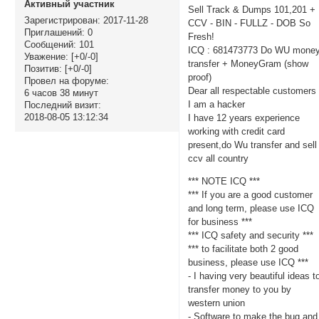
Активный участник
Sell Track & Dumps 101,201 +
Зарегистрирован
: 2017-11-28
CCV - BIN - FULLZ - DOB So
Приглашений:
0
Fresh!
Сообщений:
101
ICQ : 681473773 Do WU mone
Уважение:
[+0/-0]
transfer + MoneyGram (show
Позитив:
[+0/-0]
proof)
Провел на форуме:
Dear all respectable customers 
6 часов 38 минут
I am a hacker
Последний визит:
2018-08-05 13:12:34
I have 12 years experience
working with credit card
present,do Wu transfer and sell
ccv all country
*** NOTE ICQ ***
*** If you are a good customer
and long term, please use ICQ
for business ***
*** ICQ safety and security ***
*** to facilitate both 2 good
business, please use ICQ ***
- I having very beautiful ideas t
transfer money to you by
western union
- Software to make the bug and