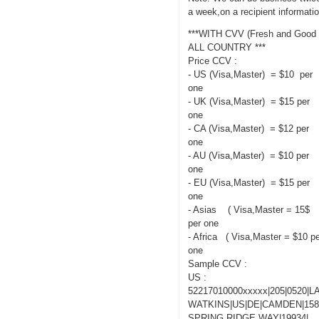
a week,on a recipient informati
***WITH CVV (Fresh and Good 
ALL COUNTRY ***
Price CCV :
- US (Visa,Master) = $10 per
one
- UK (Visa,Master) = $15 per
one
- CA (Visa,Master) = $12 per
one
- AU (Visa,Master) = $10 per
one
- EU (Visa,Master) = $15 per
one
- Asias ( Visa,Master = 15$
per one
- Africa ( Visa,Master = $10 p
one
Sample CCV :
US :
52217010000xxxxx|205|0520|
WATKINS|US|DE|CAMDEN|15
SPRING RIDGE WAY|19934|