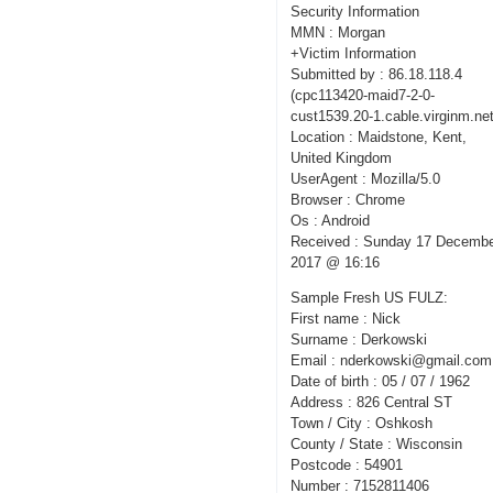
Security Information
MMN : Morgan
+Victim Information
Submitted by : 86.18.118.4
(cpc113420-maid7-2-0-
cust1539.20-1.cable.virginm.net
Location : Maidstone, Kent,
United Kingdom
UserAgent : Mozilla/5.0
Browser : Chrome
Os : Android
Received : Sunday 17 Decemb
2017 @ 16:16
Sample Fresh US FULZ:
First name : Nick
Surname : Derkowski
Email : nderkowski@gmail.com
Date of birth : 05 / 07 / 1962
Address : 826 Central ST
Town / City : Oshkosh
County / State : Wisconsin
Postcode : 54901
Number : 7152811406