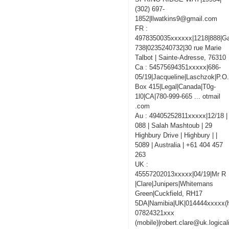
(302) 697-
1852|llwatkins9@gmail.com
FR :
4978350035xxxxxx|1218|888|Ga
738|0235240732|30 rue Marie
Talbot | Sainte-Adresse, 76310
Ca : 54575694351xxxxx|686-
05/19|Jacqueline|Laschzok|P.O
Box 415|Legal|Canada|T0g-
1l0|CA|780-999-665 ... otmail
.com
Au : 49405252811xxxxx|12/18 |
088 | Salah Mashtoub | 29
Highbury Drive | Highbury | |
5089 | Australia | +61 404 457
263
UK :
45557202013xxxxx|04/19|Mr R
|Clare|Junipers|Whitemans
Green|Cuckfield, RH17
5DA|Namibia|UK|014444xxxxx(
07824321xxx
(mobile)|robert.clare@uk.logica