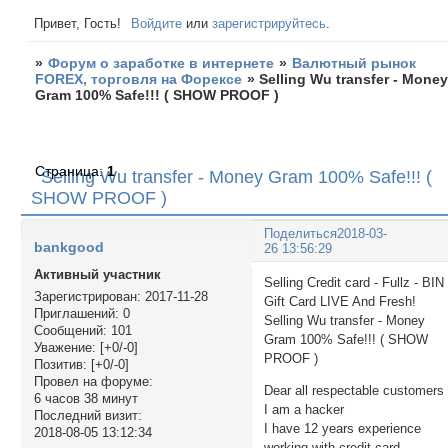
Привет, Гость!
Войдите
или
зарегистрируйтесь
.
»
Форум о заработке в интернете
»
Валютный рынок
FOREX, торговля на Форексе
»
Selling Wu transfer - Mone
Gram 100% Safe!!! ( SHOW PROOF )
Страница:
1
Selling Wu transfer - Money Gram 100% Safe!!! (
SHOW PROOF )
Поделиться
2018-03-
bankgood
26 13:56:29
Активный участник
Selling Credit card - Fullz - BIN 
Зарегистрирован
: 2017-11-28
Gift Card LIVE And Fresh!
Приглашений:
0
Selling Wu transfer - Money
Сообщений:
101
Gram 100% Safe!!! ( SHOW
Уважение:
[+0/-0]
PROOF )
Позитив:
[+0/-0]
Провел на форуме:
Dear all respectable customers 
6 часов 38 минут
I am a hacker
Последний визит:
I have 12 years experience
2018-08-05 13:12:34
working with credit card