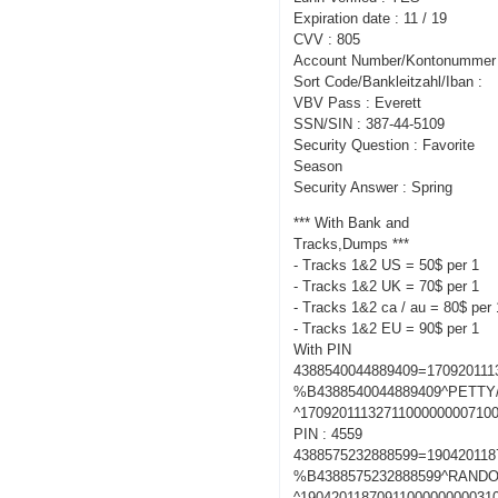
Expiration date : 11 / 19
CVV : 805
Account Number/Kontonummer 
Sort Code/Bankleitzahl/Iban :
VBV Pass : Everett
SSN/SIN : 387-44-5109
Security Question : Favorite
Season
Security Answer : Spring
*** With Bank and
Tracks,Dumps ***
- Tracks 1&2 US = 50$ per 1
- Tracks 1&2 UK = 70$ per 1
- Tracks 1&2 ca / au = 80$ per 
- Tracks 1&2 EU = 90$ per 1
With PIN
4388540044889409=170920111
%B4388540044889409^PETT
^1709201113271100000000710
PIN : 4559
4388575232888599=190420118
%B4388575232888599^RANDO
^1904201187091100000000031