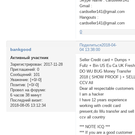
Skype Name : cardseller141
Gmail :
cardseller141@gmail.com
Hangouts :
cardseller141@gmail.com
0
Поделиться
2018-04-
bankgood
04 13:38:00
Активный участник
Seller Credit card + Dumps +
Зарегистрирован
: 2017-11-28
Fullz + Bin US Eu Ca UK Fresh
Приглашений:
0
DO WU BUG Money Transfer
Сообщений:
101
2018 ( SHOW PROOF ) + SEL
Уважение:
[+0/-0]
CCV All
Позитив:
[+0/-0]
Dear all respectable customers 
Провел на форуме:
I am a hacker
6 часов 38 минут
I have 12 years experience
Последний визит:
2018-08-05 13:12:34
working with credit card
present,do Wu transfer and sell
ccv all country
*** NOTE ICQ ***
*** If you are a good customer