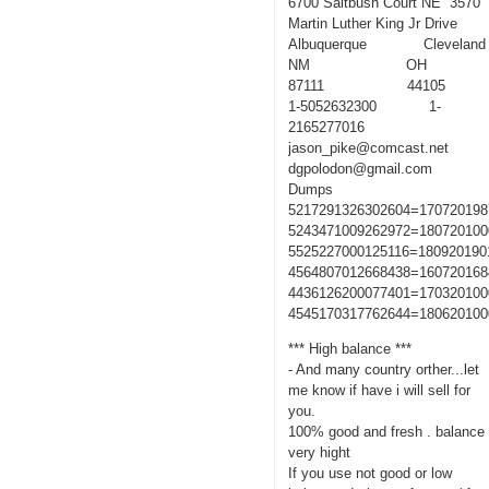
6700 Saltbush Court NE 3570
Martin Luther King Jr Drive
Albuquerque Cleveland
NM OH
87111 44105
1-5052632300 1-
2165277016
jason_pike@comcast.net
dgpolodon@gmail.com
Dumps
5217291326302604=170720198
5243471009262972=180720100
5525227000125116=180920190
4564807012668438=160720168
4436126200077401=170320100
4545170317762644=180620100
*** High balance ***
- And many country orther...let
me know if have i will sell for
you.
100% good and fresh . balance
very hight
If you use not good or low