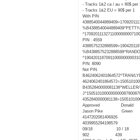
- Tracks 1&2 ca / au = 80$ per 
- Tracks 1&2 EU = 90$ per 1
With PIN
4388540044889409=170920111
%B4388540044889409^PETT
^1709201113271100000000710
PIN : 4559
4388575232888599=190420118
%B4388575232888599^RANDO
^1904201187091100000000031
PIN: 8090
Not PIN
B4624062401864572^TRAN/LY
4624062401864572=150510100
B4352840000081138^WELLER
J^150510100000000008790087
4352840000081138=150510100
Approved Donald
Jason Pike Green
4147202081406926
4039955294198579
09/18 10 / 18
902 439