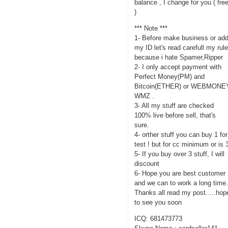
balance , I change for you ( fre
)
*** Note ***
1- Before make business or ad
my ID let's read carefull my rul
because i hate Spamer,Ripper
2- I only accept payment with
Perfect Money(PM) and
Bitcoin(ETHER) or WEBMONE
WMZ .
3- All my stuff are checked
100% live before sell, that's
sure.
4- orther stuff you can buy 1 for
test ! but for cc minimum or is 
5- If you buy over 3 stuff, I will
discount
6- Hope you are best customer
and we can to work a long time
Thanks all read my post.....hop
to see you soon
ICQ: 681473773