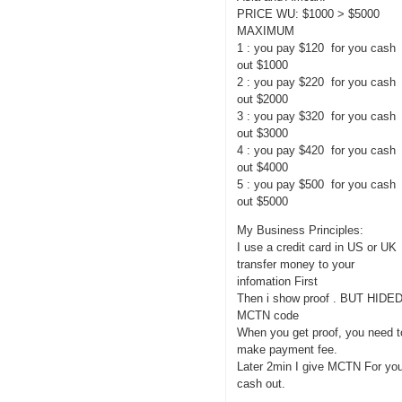
PRICE WU: $1000 > $5000
MAXIMUM
1 : you pay $120 for you cash
out $1000
2 : you pay $220 for you cash
out $2000
3 : you pay $320 for you cash
out $3000
4 : you pay $420 for you cash
out $4000
5 : you pay $500 for you cash
out $5000
My Business Principles:
I use a credit card in US or UK
transfer money to your
infomation First
Then i show proof . BUT HIDE
MCTN code
When you get proof, you need t
make payment fee.
Later 2min I give MCTN For yo
cash out.