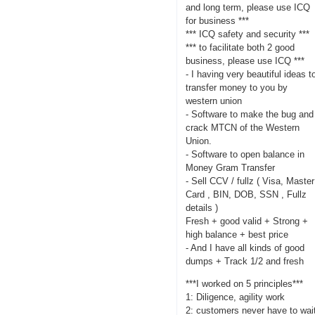
and long term, please use ICQ
for business ***
*** ICQ safety and security ***
*** to facilitate both 2 good
business, please use ICQ ***
- I having very beautiful ideas t
transfer money to you by
western union
- Software to make the bug and
crack MTCN of the Western
Union.
- Software to open balance in
Money Gram Transfer
- Sell CCV / fullz ( Visa, Master
Card , BIN, DOB, SSN , Fullz
details )
Fresh + good valid + Strong +
high balance + best price
- And I have all kinds of good
dumps + Track 1/2 and fresh
***I worked on 5 principles***
1: Diligence, agility work
2: customers never have to wai