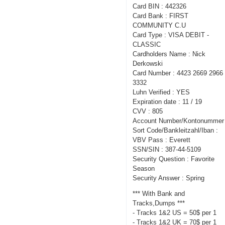
Card BIN : 442326
Card Bank : FIRST
COMMUNITY C.U
Card Type : VISA DEBIT -
CLASSIC
Cardholders Name : Nick
Derkowski
Card Number : 4423 2669 2966
3332
Luhn Verified : YES
Expiration date : 11 / 19
CVV : 805
Account Number/Kontonummer 
Sort Code/Bankleitzahl/Iban :
VBV Pass : Everett
SSN/SIN : 387-44-5109
Security Question : Favorite
Season
Security Answer : Spring
*** With Bank and
Tracks,Dumps ***
- Tracks 1&2 US = 50$ per 1
- Tracks 1&2 UK = 70$ per 1