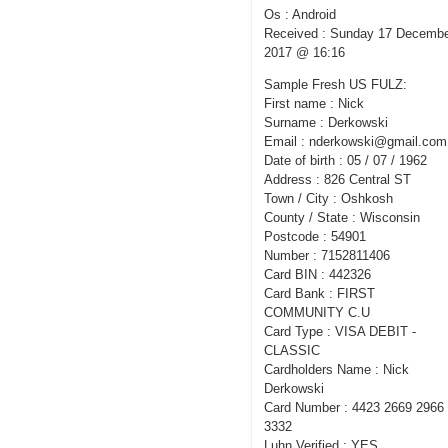
Os : Android
Received : Sunday 17 Decemb
2017 @ 16:16
Sample Fresh US FULZ:
First name : Nick
Surname : Derkowski
Email : nderkowski@gmail.com
Date of birth : 05 / 07 / 1962
Address : 826 Central ST
Town / City : Oshkosh
County / State : Wisconsin
Postcode : 54901
Number : 7152811406
Card BIN : 442326
Card Bank : FIRST
COMMUNITY C.U
Card Type : VISA DEBIT -
CLASSIC
Cardholders Name : Nick
Derkowski
Card Number : 4423 2669 2966
3332
Luhn Verified : YES