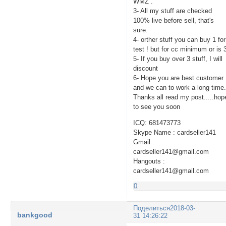
WMZ .
3- All my stuff are checked
100% live before sell, that's
sure.
4- orther stuff you can buy 1 for
test ! but for cc minimum or is 
5- If you buy over 3 stuff, I will
discount
6- Hope you are best customer
and we can to work a long time
Thanks all read my post.....hop
to see you soon
ICQ: 681473773
Skype Name : cardseller141
Gmail :
cardseller141@gmail.com
Hangouts :
cardseller141@gmail.com
0
Поделиться
2018-03-
bankgood
31 14:26:22