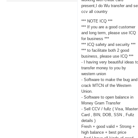
present,I do Wu transfer and sel
ccv all country
*** NOTE ICQ ***
*** If you are a good customer
and long term, please use ICQ
for business ***
*** ICQ safety and security ***
*** to facilitate both 2 good
business, please use ICQ ***
- I having very beautiful ideas t
transfer money to you by
western union
- Software to make the bug and
crack MTCN of the Western
Union.
- Software to open balance in
Money Gram Transfer
- Sell CCV / fullz ( Visa, Master
Card , BIN, DOB, SSN , Fullz
details )
Fresh + good valid + Strong +
high balance + best price