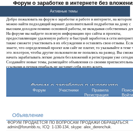
Форум о заработке в интернете без вложени
денег.
Активные темы
Добро пожаловать на форум о заработке и работе в интернете, на котором
можно найти подходящий вариант дополнительной подработки на дому с
высоким доходом помимо основной работы, не вкладывая собственных ден
На форуме вы найдете полезную информацию про сайты и проекты,
предоставляющие удаленную работу и быстрый заработок в сети интернет,
также сможете участвовать в их обсуждении и оставлять свои отзывы. Есл
знаете, что определенный проект или сайт не платит, то указывайте в теме 
это лохотрон, чтобы другие пользователи не попались на развод. Вы смож
начать зарабатывать легкие деньги без вложений и регистрации уже сегодн
Создавайте новые темы, размещайте объявления со своими пригласительн
ссылками и первая прибыль не заставит себя долго ждать.
Форум о заработке в интернете
Форум
Участники
Правила
Поис
Регистрация
Войт
Объявление
ФОРУМ ПРОДАЕТСЯ! ПО ВОПРОСАМ ПРОДАЖИ ОБРАЩАТЬСЯ:
admin@forumbb.ru, ICQ: 1-130-134, skype: alex_derenchuk.