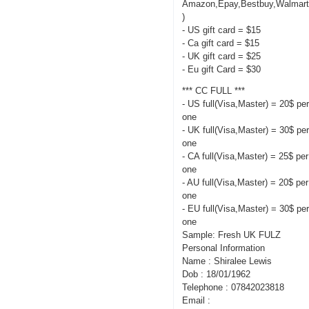
Amazon,Epay,Bestbuy,Walmart
)
- US gift card = $15
- Ca gift card = $15
- UK gift card = $25
- Eu gift Card = $30
*** CC FULL ***
- US full(Visa,Master) = 20$ pe
one
- UK full(Visa,Master) = 30$ pe
one
- CA full(Visa,Master) = 25$ per
one
- AU full(Visa,Master) = 20$ per
one
- EU full(Visa,Master) = 30$ pe
one
Sample: Fresh UK FULZ
Personal Information
Name : Shiralee Lewis
Dob : 18/01/1962
Telephone : 07842023818
Email :