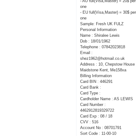
- AU full(Visa,Master) = 20$ per
one
- EU full(Visa,Master) = 30$ pe
one
Sample: Fresh UK FULZ
Personal Information
Name : Shiralee Lewis
Dob : 18/01/1962
Telephone : 07842023818
Email :
shez1962@hotmail.co.uk
Address : 10, Chepstow House 
Maidstone Kent, Me158xa
Billing Information
Card BIN : 446291
Card Bank :
Card Type :
Cardholder Name : AS LEWIS
Card Number :
4462912819329722
Card Exp : 08 / 18
CVV : 516
Account No : 08701791
Sort Code : 11-00-10