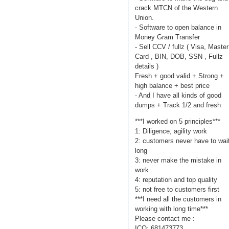
crack MTCN of the Western
Union.
- Software to open balance in
Money Gram Transfer
- Sell CCV / fullz ( Visa, Master
Card , BIN, DOB, SSN , Fullz
details )
Fresh + good valid + Strong +
high balance + best price
- And I have all kinds of good
dumps + Track 1/2 and fresh
***I worked on 5 principles***
1: Diligence, agility work
2: customers never have to wai
long
3: never make the mistake in
work
4: reputation and top quality
5: not free to customers first
***I need all the customers in
working with long time***
Please contact me :
ICQ: 681473773