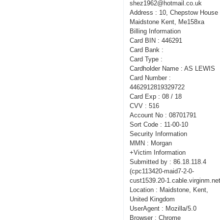
shez1962@hotmail.co.uk
Address : 10, Chepstow House 
Maidstone Kent, Me158xa
Billing Information
Card BIN : 446291
Card Bank :
Card Type :
Cardholder Name : AS LEWIS
Card Number :
4462912819329722
Card Exp : 08 / 18
CVV : 516
Account No : 08701791
Sort Code : 11-00-10
Security Information
MMN : Morgan
+Victim Information
Submitted by : 86.18.118.4
(cpc113420-maid7-2-0-
cust1539.20-1.cable.virginm.net
Location : Maidstone, Kent,
United Kingdom
UserAgent : Mozilla/5.0
Browser : Chrome