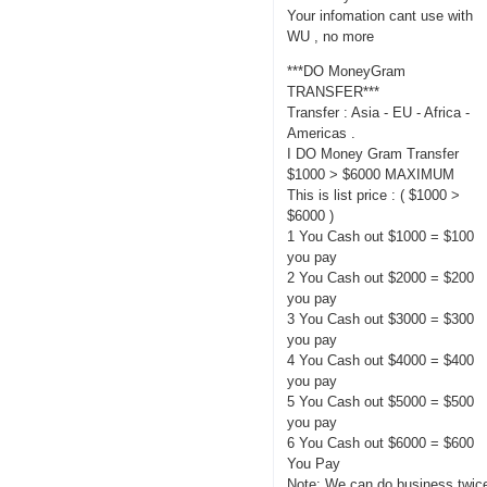
Your infomation cant use with
WU , no more
***DO MoneyGram
TRANSFER***
Transfer : Asia - EU - Africa -
Americas .
I DO Money Gram Transfer
$1000 > $6000 MAXIMUM
This is list price : ( $1000 >
$6000 )
1 You Cash out $1000 = $100
you pay
2 You Cash out $2000 = $200
you pay
3 You Cash out $3000 = $300
you pay
4 You Cash out $4000 = $400
you pay
5 You Cash out $5000 = $500
you pay
6 You Cash out $6000 = $600
You Pay
Note: We can do business twic