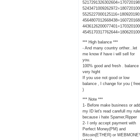
5217291326302604=170720198
5243471009262972=180720100
5525227000125116=180920190
4564807012668438=160720168
4436126200077401=170320100
4545170317762644=180620100
*** High balance ***
- And many country orther...let
me know if have i will sell for
you.
100% good and fresh . balance
very hight
If you use not good or low
balance , I change for you ( fre
)
*** Note ***
1- Before make business or ad
my ID let's read carefull my rul
because i hate Spamer,Ripper
2- I only accept payment with
Perfect Money(PM) and
Bitcoin(ETHER) or WEBMONE