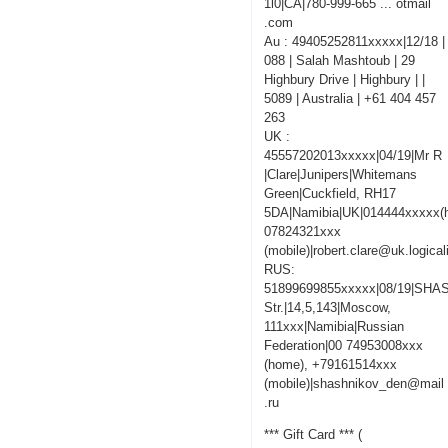
1l0|CA|780-999-665 ... otmail
.com
Au : 49405252811xxxxx|12/18 |
088 | Salah Mashtoub | 29
Highbury Drive | Highbury | |
5089 | Australia | +61 404 457
263
UK :
45557202013xxxxx|04/19|Mr R
|Clare|Junipers|Whitemans
Green|Cuckfield, RH17
5DA|Namibia|UK|014444xxxxx(
07824321xxx
(mobile)|robert.clare@uk.logica
RUS:
51899699855xxxxx|08/19|SHA
Str.|14,5,143|Moscow,
111xxx|Namibia|Russian
Federation|00 74953008xxx
(home), +79161514xxx
(mobile)|shashnikov_den@mail
.ru
*** Gift Card *** (