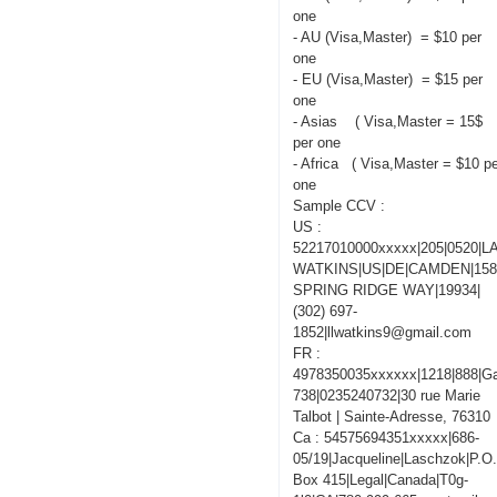
one
- AU (Visa,Master) = $10 per
one
- EU (Visa,Master) = $15 per
one
- Asias ( Visa,Master = 15$
per one
- Africa ( Visa,Master = $10 p
one
Sample CCV :
US :
52217010000xxxxx|205|0520|
WATKINS|US|DE|CAMDEN|15
SPRING RIDGE WAY|19934|
(302) 697-
1852|llwatkins9@gmail.com
FR :
4978350035xxxxxx|1218|888|Ga
738|0235240732|30 rue Marie
Talbot | Sainte-Adresse, 76310
Ca : 54575694351xxxxx|686-
05/19|Jacqueline|Laschzok|P.O
Box 415|Legal|Canada|T0g-