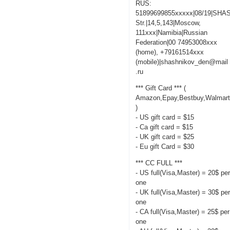
RUS:
51899699855xxxxx|08/19|SHA
Str.|14,5,143|Moscow,
111xxx|Namibia|Russian
Federation|00 74953008xxx
(home), +79161514xxx
(mobile)|shashnikov_den@mail
.ru
*** Gift Card *** (
Amazon,Epay,Bestbuy,Walmart
)
- US gift card = $15
- Ca gift card = $15
- UK gift card = $25
- Eu gift Card = $30
*** CC FULL ***
- US full(Visa,Master) = 20$ pe
one
- UK full(Visa,Master) = 30$ pe
one
- CA full(Visa,Master) = 25$ per
one