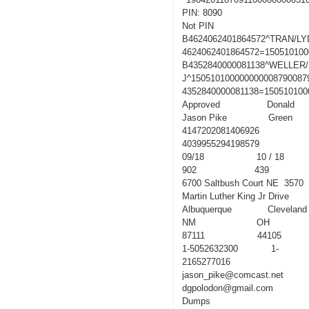
PIN: 8090
Not PIN
B4624062401864572^TRAN/LY
4624062401864572=150510100
B4352840000081138^WELLER
J^150510100000000008790087
4352840000081138=150510100
Approved Donald
Jason Pike Green
4147202081406926
4039955294198579
09/18 10 / 18
902 439
6700 Saltbush Court NE 3570
Martin Luther King Jr Drive
Albuquerque Cleveland
NM OH
87111 44105
1-5052632300 1-
2165277016
jason_pike@comcast.net
dgpolodon@gmail.com
Dumps