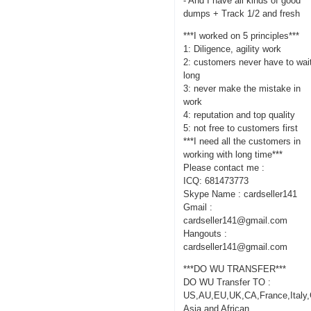
- And I have all kinds of good
dumps + Track 1/2 and fresh
***I worked on 5 principles***
1: Diligence, agility work
2: customers never have to wai
long
3: never make the mistake in
work
4: reputation and top quality
5: not free to customers first
***I need all the customers in
working with long time***
Please contact me :
ICQ: 681473773
Skype Name : cardseller141
Gmail :
cardseller141@gmail.com
Hangouts :
cardseller141@gmail.com
***DO WU TRANSFER***
DO WU Transfer TO :
US,AU,EU,UK,CA,France,Italy
Asia and African.