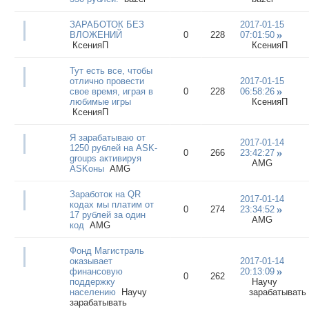
ЗАРАБОТОК БЕЗ
2017-01-15
ВЛОЖЕНИЙ
0
228
07:01:50
КсенияП
КсенияП
Тут есть все, чтобы
отлично провести
2017-01-15
свое время, играя в
0
228
06:58:26
любимые игры
КсенияП
КсенияП
Я зарабатываю от
2017-01-14
1250 рублей на ASK-
0
266
23:42:27
groups активируя
AMG
ASKоны
AMG
Заработок на QR
2017-01-14
кодах мы платим от
0
274
23:34:52
17 рублей за один
AMG
код
AMG
Фонд Магистраль
оказывает
2017-01-14
финансовую
20:13:09
0
262
поддержку
Научу
населению
Научу
зарабатывать
зарабатывать