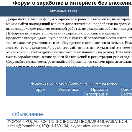
Форум о заработке в интернете без вложени
денег.
Активные темы
Добро пожаловать на форум о заработке и работе в интернете, на котором
можно найти подходящий вариант дополнительной подработки на дому с
высоким доходом помимо основной работы, не вкладывая собственных ден
На форуме вы найдете полезную информацию про сайты и проекты,
предоставляющие удаленную работу и быстрый заработок в сети интернет,
также сможете участвовать в их обсуждении и оставлять свои отзывы. Есл
знаете, что определенный проект или сайт не платит, то указывайте в теме 
это лохотрон, чтобы другие пользователи не попались на развод. Вы смож
начать зарабатывать легкие деньги без вложений и регистрации уже сегодн
Создавайте новые темы, размещайте объявления со своими пригласительн
ссылками и первая прибыль не заставит себя долго ждать.
Форум о заработке в интернете
Форум
Участники
Правила
Поис
Регистрация
Войт
Объявление
ФОРУМ ПРОДАЕТСЯ! ПО ВОПРОСАМ ПРОДАЖИ ОБРАЩАТЬСЯ:
admin@forumbb.ru, ICQ: 1-130-134, skype: alex_derenchuk.