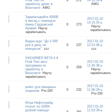
Final Test по
0
272
14:18:59
заработку денег в
AMG
Вконтакте
AMG
Зарабатывайте 6000$
2017-01-10
в месяц c помощью
14:15:35
банка Саудовской
0
273
Научу
Аравии
Научу
зарабатывать
зарабатывать
Видео-курс "До 5 000
2017-01-10
руб в день на
0
237
12:01:08
конкурсах"
zzz
zzz
VKEARNER BETA 0.9
Final Test авто
2017-01-10
программа по
11:45:38
0
259
заработку в
Научу
Вконтакте
Научу
зарабатывать
зарабатывать
2017-01-10
робот для бинарных
0
232
11:06:28
опционов
Pro-100
Pro-100
Югра Нефтетрейд
платит по 25000
2017-01-10
рублей помощи
11:03:39
0
281