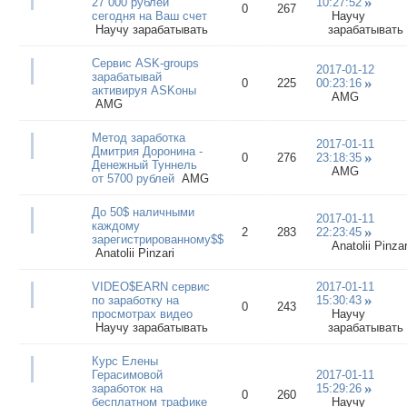
27 000 рублей
10:27:52
0
267
сегодня на Ваш счет
Научу
Научу зарабатывать
зарабатывать
Сервис ASK-groups
2017-01-12
зарабатывай
0
225
00:23:16
активируя ASKоны
AMG
AMG
Метод заработка
2017-01-11
Дмитрия Доронина -
0
276
23:18:35
Денежный Туннель
AMG
от 5700 рублей
AMG
До 50$ наличными
2017-01-11
каждому
2
283
22:23:45
зарегистрированному$$$
Anatolii Pinzar
Anatolii Pinzari
VIDEO$EARN сервис
2017-01-11
по заработку на
15:30:43
0
243
просмотрах видео
Научу
Научу зарабатывать
зарабатывать
Курс Елены
Герасимовой
2017-01-11
заработок на
15:29:26
0
260
бесплатном трафике
Научу