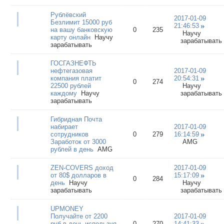
Рублёвский
2017-01-09
Безлимит 15000 руб
21:46:53
на вашу банковскую
0
235
Научу
карту онлайн
Научу
зарабатывать
зарабатывать
ГОСГАЗНЕФТЬ
нефтегазовая
2017-01-09
компания платит
20:54:31
0
274
22500 рублей
Научу
каждому
Научу
зарабатывать
зарабатывать
Гибридная Почта
набирает
2017-01-09
сотрудников
0
279
16:14:59
Заработок от 3000
AMG
рублей в день
AMG
ZEN-COVERS доход
2017-01-09
от 80$ долларов в
15:17:09
0
284
день
Научу
Научу
зарабатывать
зарабатывать
UPMONEY
Получайте от 2200
2017-01-09
руб в день используя
0
270
14:41:33