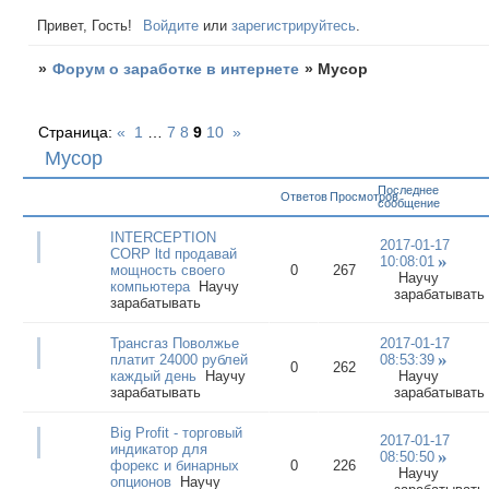
Привет, Гость!
Войдите
или
зарегистрируйтесь
.
»
Форум о заработке в интернете
»
Мусор
Страница:
«
1
…
7
8
9
10
»
Мусор
Последнее
Ответов
Просмотров
сообщение
INTERCEPTION
2017-01-17
CORP ltd продавай
10:08:01
мощность своего
0
267
Научу
компьютера
Научу
зарабатывать
зарабатывать
Трансгаз Поволжье
2017-01-17
платит 24000 рублей
08:53:39
0
262
каждый день
Научу
Научу
зарабатывать
зарабатывать
Big Profit - торговый
2017-01-17
индикатор для
08:50:50
форекс и бинарных
0
226
Научу
опционов
Научу