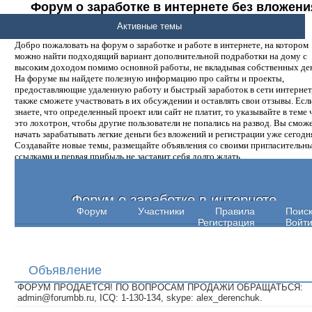
Форум о заработке в интернете без вложени
денег.
Активные темы
Добро пожаловать на форум о заработке и работе в интернете, на котором
можно найти подходящий вариант дополнительной подработки на дому с
высоким доходом помимо основной работы, не вкладывая собственных ден
На форуме вы найдете полезную информацию про сайты и проекты,
предоставляющие удаленную работу и быстрый заработок в сети интернет,
также сможете участвовать в их обсуждении и оставлять свои отзывы. Есл
знаете, что определенный проект или сайт не платит, то указывайте в теме 
это лохотрон, чтобы другие пользователи не попались на развод. Вы смож
начать зарабатывать легкие деньги без вложений и регистрации уже сегодн
Создавайте новые темы, размещайте объявления со своими пригласительн
ссылками и первая прибыль не заставит себя долго ждать.
Форум о заработке в интернете
Форум
Участники
Правила
Поис
Регистрация
Войт
Объявление
ФОРУМ ПРОДАЕТСЯ! ПО ВОПРОСАМ ПРОДАЖИ ОБРАЩАТЬСЯ:
admin@forumbb.ru, ICQ: 1-130-134, skype: alex_derenchuk.