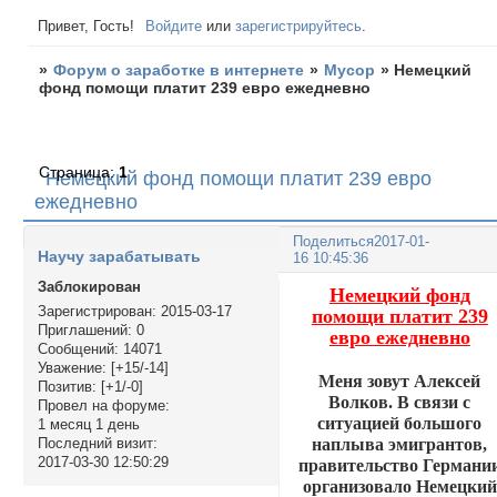
Привет, Гость!
Войдите
или
зарегистрируйтесь
.
»
Форум о заработке в интернете
»
Мусор
»
Немецкий
фонд помощи платит 239 евро ежедневно
Страница:
1
Немецкий фонд помощи платит 239 евро
ежедневно
Поделиться
2017-01-
Научу зарабатывать
16 10:45:36
Заблокирован
Немецкий фонд
Зарегистрирован
: 2015-03-17
помощи платит 239
Приглашений:
0
евро ежедневно
Сообщений:
14071
Уважение:
[+15/-14]
Меня зовут Алексей
Позитив:
[+1/-0]
Волков. В связи с
Провел на форуме:
ситуацией большого
1 месяц 1 день
наплыва эмигрантов,
Последний визит:
2017-03-30 12:50:29
правительство Германи
организовало Немецкий