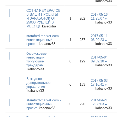
kabanov33
СОТНИ РЕФЕРАЛОВ
В ВАШИ ПРОЕКТЫ
2017-05-16
И ЗАРАБОТОК ОТ
1
202
11:23:07
25000 РУБЛЕЙ В
kabanov33
МЕСЯЦ!
kaleostra
stamford-market.com -
2017-05-11
инвестиционный
1
257
06:29:23
проект
kabanov33
kabanov33
безрисковые
инвестиции
2017-05-04
торгующим
0
199
09:59:10
трейдерам
kabanov33
kabanov33
Выгодное
2017-05-03
доверительное
0
193
17:16:41
управление
kabanov33
kabanov33
stamford-market.com -
2017-04-21
инвестиционный
0
220
12:08:03
проект
kabanov33
kabanov33