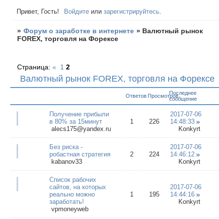
Привет, Гость!
Войдите
или
зарегистрируйтесь
.
»
Форум о заработке в интернете
»
Валютный рынок
FOREX, торговля на Форексе
Страница:
«
1
2
Валютный рынок FOREX, торговля на Форексе
Последнее
Ответов
Просмотров
сообщение
Получение прибыли
2017-07-06
в 80% за 15минут
1
226
14:48:33
alecs175@yandex.ru
Konkyrt
Без риска -
2017-07-06
робастная стратегия
2
224
14:46:12
kabanov33
Konkyrt
Список рабочих
сайтов, на которых
2017-07-06
реально можно
1
195
14:44:16
заработать!
Konkyrt
vpmoneyweb