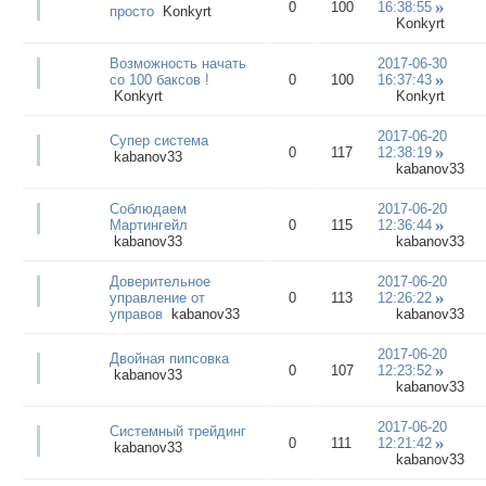
0
100
16:38:55
просто
Konkyrt
Konkyrt
Возможность начать
2017-06-30
со 100 баксов !
0
100
16:37:43
Konkyrt
Konkyrt
2017-06-20
Супер система
0
117
12:38:19
kabanov33
kabanov33
Соблюдаем
2017-06-20
Мартингейл
0
115
12:36:44
kabanov33
kabanov33
Доверительное
2017-06-20
управление от
0
113
12:26:22
управов
kabanov33
kabanov33
2017-06-20
Двойная пипсовка
0
107
12:23:52
kabanov33
kabanov33
2017-06-20
Системный трейдинг
0
111
12:21:42
kabanov33
kabanov33