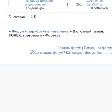
Ты сверх долбаеб
2017-04-20
мудотронский!!
1
253
19:23:44
Гондонейро
Khottabych
Страница:
«
1
2
»
Форум о заработке в интернете
»
Валютный рынок
FOREX, торговля на Форексе
Создать форум
|
Помощь по фору