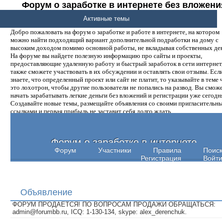
Форум о заработке в интернете без вложени
денег.
Активные темы
Добро пожаловать на форум о заработке и работе в интернете, на котором
можно найти подходящий вариант дополнительной подработки на дому с
высоким доходом помимо основной работы, не вкладывая собственных ден
На форуме вы найдете полезную информацию про сайты и проекты,
предоставляющие удаленную работу и быстрый заработок в сети интернет,
также сможете участвовать в их обсуждении и оставлять свои отзывы. Есл
знаете, что определенный проект или сайт не платит, то указывайте в теме 
это лохотрон, чтобы другие пользователи не попались на развод. Вы смож
начать зарабатывать легкие деньги без вложений и регистрации уже сегодн
Создавайте новые темы, размещайте объявления со своими пригласительн
ссылками и первая прибыль не заставит себя долго ждать.
Форум о заработке в интернете
Форум
Участники
Правила
Поис
Регистрация
Войт
Объявление
ФОРУМ ПРОДАЕТСЯ! ПО ВОПРОСАМ ПРОДАЖИ ОБРАЩАТЬСЯ:
admin@forumbb.ru, ICQ: 1-130-134, skype: alex_derenchuk.