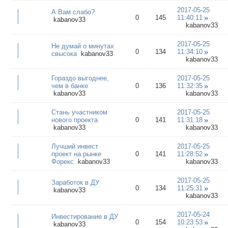
2017-05-25
А Вам слабо?
0
145
11:40:11
kabanov33
kabanov33
2017-05-25
Не думай о минутах
0
134
11:34:10
свысока
kabanov33
kabanov33
Гораздо выгоднее,
2017-05-25
чем в банке
0
136
11:32:35
kabanov33
kabanov33
Стань участником
2017-05-25
нового проекта
0
141
11:31:18
kabanov33
kabanov33
Лучший инвест
2017-05-25
проект на рынке
0
141
11:28:52
Форекс
kabanov33
kabanov33
2017-05-25
Заработок в ДУ
0
134
11:25:31
kabanov33
kabanov33
2017-05-24
Инвестирование в ДУ
0
154
10:23:53
kabanov33