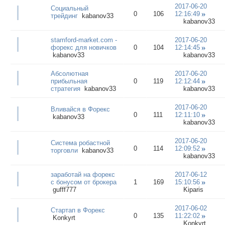
2017-06-20
Социальный
0
106
12:16:49
трейдинг
kabanov33
kabanov33
stamford-market.com -
2017-06-20
форекс для новичков
0
104
12:14:45
kabanov33
kabanov33
Абсолютная
2017-06-20
прибыльная
0
119
12:12:44
стратегия
kabanov33
kabanov33
2017-06-20
Вливайся в Форекс
0
111
12:11:10
kabanov33
kabanov33
2017-06-20
Система робастной
0
114
12:09:52
торговли
kabanov33
kabanov33
заработай на форекс
2017-06-12
с бонусом от брокера
1
169
15:10:56
gufff777
Kiparis
2017-06-02
Стартап в Форекс
0
135
11:22:02
Konkyrt
Konkyrt