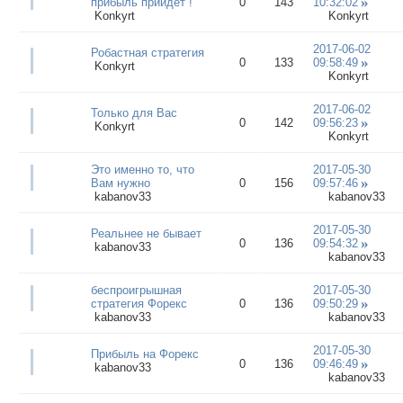
прибыль прийдёт !
0
143
10:32:02
Konkyrt
Konkyrt
2017-06-02
Робастная стратегия
0
133
09:58:49
Konkyrt
Konkyrt
2017-06-02
Только для Вас
0
142
09:56:23
Konkyrt
Konkyrt
Это именно то, что
2017-05-30
Вам нужно
0
156
09:57:46
kabanov33
kabanov33
2017-05-30
Реальнее не бывает
0
136
09:54:32
kabanov33
kabanov33
беспроигрышная
2017-05-30
стратегия Форекс
0
136
09:50:29
kabanov33
kabanov33
2017-05-30
Прибыль на Форекс
0
136
09:46:49
kabanov33
kabanov33