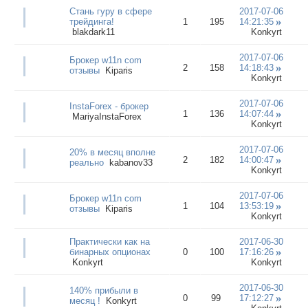
Стань гуру в сфере
2017-07-06
трейдинга!
1
195
14:21:35
blakdark11
Konkyrt
2017-07-06
Брокер w11n com
2
158
14:18:43
отзывы
Kiparis
Konkyrt
2017-07-06
InstaForex - брокер
1
136
14:07:44
MariyaInstaForex
Konkyrt
2017-07-06
20% в месяц вполне
2
182
14:00:47
реально
kabanov33
Konkyrt
2017-07-06
Брокер w11n com
1
104
13:53:19
отзывы
Kiparis
Konkyrt
Практически как на
2017-06-30
бинарных опционах
0
100
17:16:26
Konkyrt
Konkyrt
2017-06-30
140% прибыли в
0
99
17:12:27
месяц !
Konkyrt