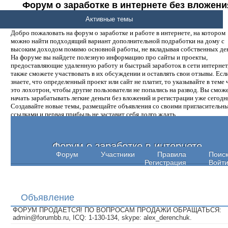
Форум о заработке в интернете без вложени
денег.
Активные темы
Добро пожаловать на форум о заработке и работе в интернете, на котором
можно найти подходящий вариант дополнительной подработки на дому с
высоким доходом помимо основной работы, не вкладывая собственных ден
На форуме вы найдете полезную информацию про сайты и проекты,
предоставляющие удаленную работу и быстрый заработок в сети интернет,
также сможете участвовать в их обсуждении и оставлять свои отзывы. Есл
знаете, что определенный проект или сайт не платит, то указывайте в теме 
это лохотрон, чтобы другие пользователи не попались на развод. Вы смож
начать зарабатывать легкие деньги без вложений и регистрации уже сегодн
Создавайте новые темы, размещайте объявления со своими пригласительн
ссылками и первая прибыль не заставит себя долго ждать.
Форум о заработке в интернете
Форум
Участники
Правила
Поис
Регистрация
Войт
Объявление
ФОРУМ ПРОДАЕТСЯ! ПО ВОПРОСАМ ПРОДАЖИ ОБРАЩАТЬСЯ:
admin@forumbb.ru, ICQ: 1-130-134, skype: alex_derenchuk.