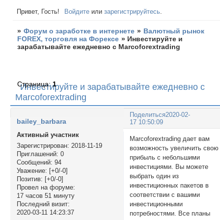
Привет, Гость!
Войдите
или
зарегистрируйтесь
.
»
Форум о заработке в интернете
»
Валютный рынок
FOREX, торговля на Форексе
»
Инвестируйте и
зарабатывайте ежедневно с Marcoforextrading
Страница:
1
Инвестируйте и зарабатывайте ежедневно с
Marcoforextrading
Поделиться
2020-02-
bailey_barbara
17 10:50:09
Активный участник
Marcoforextrading дает вам
Зарегистрирован
: 2018-11-19
возможность увеличить свою
Приглашений:
0
прибыль с небольшими
Сообщений:
94
инвестициями. Вы можете
Уважение:
[+0/-0]
выбрать один из
Позитив:
[+0/-0]
инвестиционных пакетов в
Провел на форуме:
соответствии с вашими
17 часов 51 минуту
инвестиционными
Последний визит:
2020-03-11 14:23:37
потребностями. Все планы