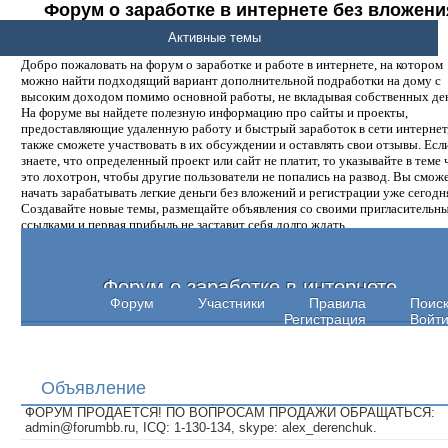
Форум о заработке в интернете без вложени
денег.
Активные темы
Добро пожаловать на форум о заработке и работе в интернете, на котором
можно найти подходящий вариант дополнительной подработки на дому с
высоким доходом помимо основной работы, не вкладывая собственных ден
На форуме вы найдете полезную информацию про сайты и проекты,
предоставляющие удаленную работу и быстрый заработок в сети интернет,
также сможете участвовать в их обсуждении и оставлять свои отзывы. Есл
знаете, что определенный проект или сайт не платит, то указывайте в теме 
это лохотрон, чтобы другие пользователи не попались на развод. Вы смож
начать зарабатывать легкие деньги без вложений и регистрации уже сегодн
Создавайте новые темы, размещайте объявления со своими пригласительн
ссылками и первая прибыль не заставит себя долго ждать.
Форум о заработке в интернете
Форум
Участники
Правила
Поис
Регистрация
Войт
Объявление
ФОРУМ ПРОДАЕТСЯ! ПО ВОПРОСАМ ПРОДАЖИ ОБРАЩАТЬСЯ:
admin@forumbb.ru, ICQ: 1-130-134, skype: alex_derenchuk.