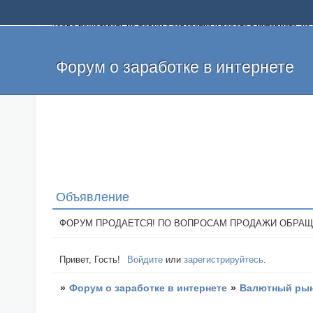
Добро пожаловать на форум о заработке и работе в интернете, 
собственных денег. На форуме вы найдете полезную информацию 
и оставлять свои отзывы. Если вы знаете, что определенный проек
легкие деньги без вложений и регистрации уже сегодня. Создавай
Форум о заработке в интернете
Объявление
ФОРУМ ПРОДАЕТСЯ! ПО ВОПРОСАМ ПРОДАЖИ ОБРАЩАТЬСЯ: 
Привет, Гость!
Войдите
или
зарегистрируйтесь
.
»
Форум о заработке в интернете
»
Валютный рын