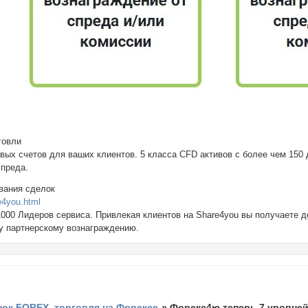
говли
овых счетов для ваших клиентов. 5 класса CFD активов с более чем 150
спреда.
ования сделок
e4you.html
1000 Лидеров сервиса. Привлекая клиентов на Share4you вы получаете 
у партнерскому вознаграждению.
ок FOREX, торговля на Форексе
»
Форекс4ю теперь 7 уровней