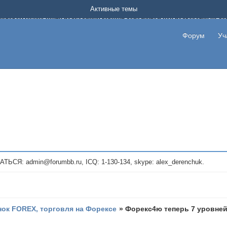
Форум о заработке в интернете без вложения денег.
Активные темы
на котором можно найти подходящий вариант дополнительной подработки на д
про сайты и проекты, предоставляющие удаленную работу и быстрый заработок
т или сайт не платит, то указывайте в теме что это лохотрон, чтобы другие по
Форум
Уч
те новые темы, размещайте объявления со своими пригласительными ссылками и
admin@forumbb.ru, ICQ: 1-130-134, skype: alex_derenchuk.
ок FOREX, торговля на Форексе
»
Форекс4ю теперь 7 уровней