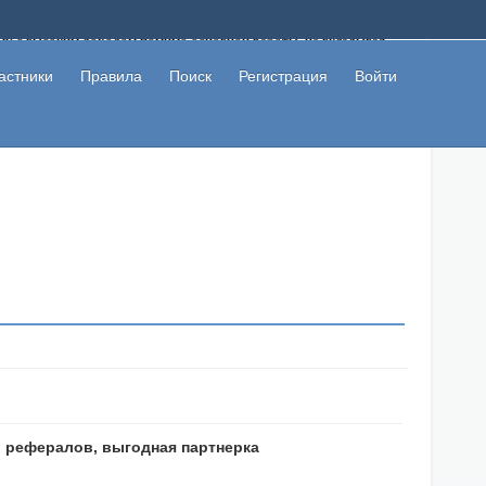
ому с высоким доходом помимо основной работы, не вкладывая
 в сети интернет, а также сможете участвовать в их обсуждении
льзователи не попались на развод. Вы сможете начать зарабатывать
астники
Правила
Поиск
Регистрация
Войти
 первая прибыль не заставит себя долго ждать.
 рефералов, выгодная партнерка