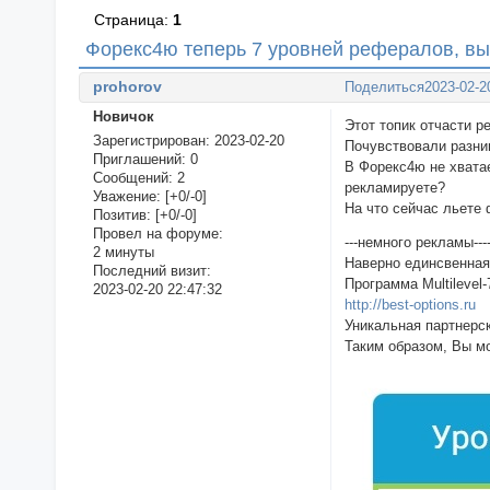
Страница:
1
Форекс4ю теперь 7 уровней рефералов, вы
prohorov
Поделиться
2023-02-2
Новичок
Этот топик отчасти р
Зарегистрирован
: 2023-02-20
Почувствовали разни
Приглашений:
0
В Форекс4ю не хватае
Сообщений:
2
рекламируете?
Уважение:
[+0/-0]
На что сейчас льете 
Позитив:
[+0/-0]
Провел на форуме:
---немного рекламы---
2 минуты
Наверно единсвенная 
Последний визит:
Программа Multilevel-
2023-02-20 22:47:32
http://best-options.ru
Уникальная партнерск
Таким образом, Вы м