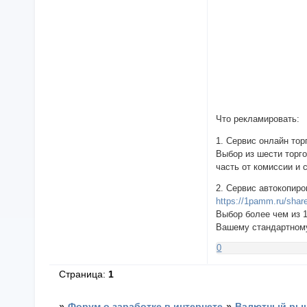
Что рекламировать:
1. Сервис онлайн тор
Выбор из шести торг
часть от комиссии и 
2. Сервис автокопир
https://1pamm.ru/shar
Выбор более чем из 
Вашему стандартном
0
Страница:
1
»
Форум о заработке в интернете
»
Валютный рын