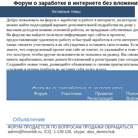
Форум о заработке в интернете без вложени
денег.
Активные темы
Добро пожаловать на форум о заработке и работе в интернете, на котором
можно найти подходящий вариант дополнительной подработки на дому с
высоким доходом помимо основной работы, не вкладывая собственных ден
На форуме вы найдете полезную информацию про сайты и проекты,
предоставляющие удаленную работу и быстрый заработок в сети интернет,
также сможете участвовать в их обсуждении и оставлять свои отзывы. Есл
знаете, что определенный проект или сайт не платит, то указывайте в теме 
это лохотрон, чтобы другие пользователи не попались на развод. Вы смож
начать зарабатывать легкие деньги без вложений и регистрации уже сегодн
Создавайте новые темы, размещайте объявления со своими пригласительн
ссылками и первая прибыль не заставит себя долго ждать.
Форум о заработке в интернете
Форум
Участники
Правила
Поис
Регистрация
Войт
Объявление
ФОРУМ ПРОДАЕТСЯ! ПО ВОПРОСАМ ПРОДАЖИ ОБРАЩАТЬСЯ:
admin@forumbb.ru, ICQ: 1-130-134, skype: alex_derenchuk.