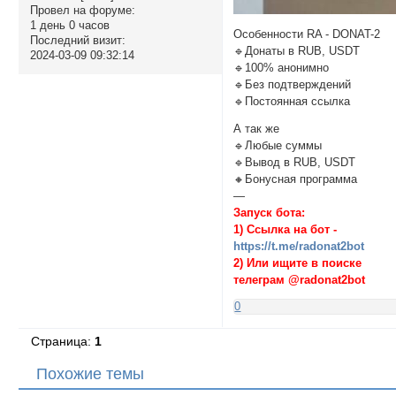
Провел на форуме:
1 день 0 часов
Особенности RA - DONAT-2
Последний визит:
🔹Донаты в RUB, USDT
2024-03-09 09:32:14
🔹100% анонимно
🔹Без подтверждений
🔹Постоянная ссылка
А так же
🔹Любые суммы
🔹Вывод в RUB, USDT
🔸Бонусная программа
—
Запуск бота:
1) Ссылка на бот -
https://t.me/radonat2bot
2) Или ищите в поиске
телеграм @radonat2bot
0
Страница:
1
Похожие темы