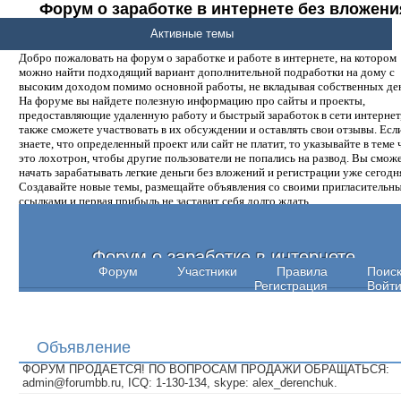
Форум о заработке в интернете без вложени
денег.
Активные темы
Добро пожаловать на форум о заработке и работе в интернете, на котором
можно найти подходящий вариант дополнительной подработки на дому с
высоким доходом помимо основной работы, не вкладывая собственных ден
На форуме вы найдете полезную информацию про сайты и проекты,
предоставляющие удаленную работу и быстрый заработок в сети интернет,
также сможете участвовать в их обсуждении и оставлять свои отзывы. Есл
знаете, что определенный проект или сайт не платит, то указывайте в теме 
это лохотрон, чтобы другие пользователи не попались на развод. Вы смож
начать зарабатывать легкие деньги без вложений и регистрации уже сегодн
Создавайте новые темы, размещайте объявления со своими пригласительн
ссылками и первая прибыль не заставит себя долго ждать.
Форум о заработке в интернете
Форум
Участники
Правила
Поис
Регистрация
Войт
Объявление
ФОРУМ ПРОДАЕТСЯ! ПО ВОПРОСАМ ПРОДАЖИ ОБРАЩАТЬСЯ:
admin@forumbb.ru, ICQ: 1-130-134, skype: alex_derenchuk.