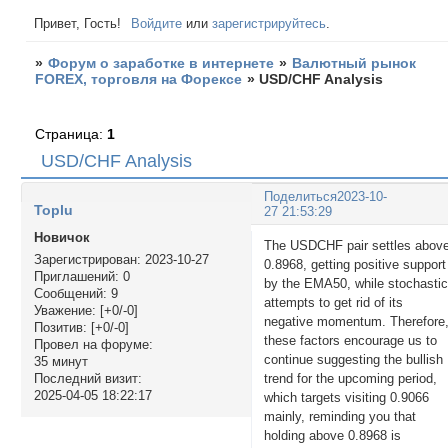
Привет, Гость!
Войдите
или
зарегистрируйтесь
.
»
Форум о заработке в интернете
»
Валютный рынок
FOREX, торговля на Форексе
»
USD/CHF Analysis
Страница:
1
USD/CHF Analysis
Поделиться
2023-10-
Toplu
27 21:53:29
Новичок
The USDCHF pair settles abov
Зарегистрирован
: 2023-10-27
0.8968, getting positive support
Приглашений:
0
by the EMA50, while stochasti
Сообщений:
9
attempts to get rid of its
Уважение:
[+0/-0]
negative momentum. Therefore
Позитив:
[+0/-0]
these factors encourage us to
Провел на форуме:
continue suggesting the bullish
35 минут
trend for the upcoming period,
Последний визит:
2025-04-05 18:22:17
which targets visiting 0.9066
mainly, reminding you that
holding above 0.8968 is