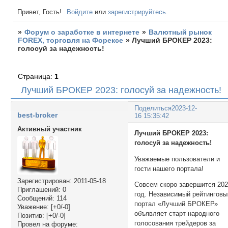
Привет, Гость!
Войдите
или
зарегистрируйтесь
.
»
Форум о заработке в интернете
»
Валютный рынок
FOREX, торговля на Форексе
»
Лучший БРОКЕР 2023:
голосуй за надежность!
Страница:
1
Лучший БРОКЕР 2023: голосуй за надежность!
Поделиться
2023-12-
best-broker
16 15:35:42
Активный участник
Лучший БРОКЕР 2023:
голосуй за надежность!
Уважаемые пользователи и
гости нашего портала!
Зарегистрирован
: 2011-05-18
Совсем скоро завершится 20
Приглашений:
0
год. Независимый рейтинговы
Сообщений:
114
портал «Лучший БРОКЕР»
Уважение:
[+0/-0]
объявляет старт народного
Позитив:
[+0/-0]
голосования трейдеров за
Провел на форуме: