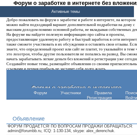
Форум о заработке в интернете без вложени
денег.
Активные темы
Добро пожаловать на форум о заработке и работе в интернете, на котором
можно найти подходящий вариант дополнительной подработки на дому с
высоким доходом помимо основной работы, не вкладывая собственных ден
На форуме вы найдете полезную информацию про сайты и проекты,
предоставляющие удаленную работу и быстрый заработок в сети интернет,
также сможете участвовать в их обсуждении и оставлять свои отзывы. Есл
знаете, что определенный проект или сайт не платит, то указывайте в теме 
это лохотрон, чтобы другие пользователи не попались на развод. Вы смож
начать зарабатывать легкие деньги без вложений и регистрации уже сегодн
Создавайте новые темы, размещайте объявления со своими пригласительн
ссылками и первая прибыль не заставит себя долго ждать.
Форум о заработке в интернете
Форум
Участники
Правила
Поис
Регистрация
Войт
Объявление
ФОРУМ ПРОДАЕТСЯ! ПО ВОПРОСАМ ПРОДАЖИ ОБРАЩАТЬСЯ:
admin@forumbb.ru, ICQ: 1-130-134, skype: alex_derenchuk.