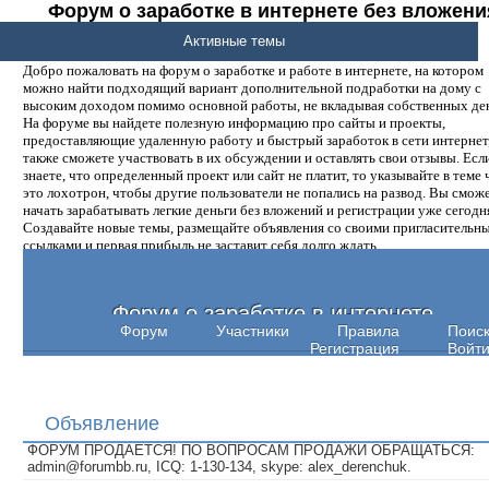
Форум о заработке в интернете без вложени
денег.
Активные темы
Добро пожаловать на форум о заработке и работе в интернете, на котором
можно найти подходящий вариант дополнительной подработки на дому с
высоким доходом помимо основной работы, не вкладывая собственных ден
На форуме вы найдете полезную информацию про сайты и проекты,
предоставляющие удаленную работу и быстрый заработок в сети интернет,
также сможете участвовать в их обсуждении и оставлять свои отзывы. Есл
знаете, что определенный проект или сайт не платит, то указывайте в теме 
это лохотрон, чтобы другие пользователи не попались на развод. Вы смож
начать зарабатывать легкие деньги без вложений и регистрации уже сегодн
Создавайте новые темы, размещайте объявления со своими пригласительн
ссылками и первая прибыль не заставит себя долго ждать.
Форум о заработке в интернете
Форум
Участники
Правила
Поис
Регистрация
Войт
Объявление
ФОРУМ ПРОДАЕТСЯ! ПО ВОПРОСАМ ПРОДАЖИ ОБРАЩАТЬСЯ:
admin@forumbb.ru, ICQ: 1-130-134, skype: alex_derenchuk.