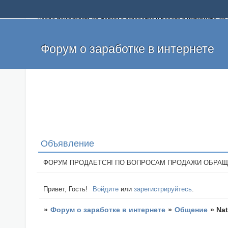
Добро пожаловать на форум о заработке и работе в интернете, 
собственных денег. На форуме вы найдете полезную информацию 
и оставлять свои отзывы. Если вы знаете, что определенный проек
легкие деньги без вложений и регистрации уже сегодня. Создавай
Форум о заработке в интернете
Объявление
ФОРУМ ПРОДАЕТСЯ! ПО ВОПРОСАМ ПРОДАЖИ ОБРАЩАТЬСЯ: 
Привет, Гость!
Войдите
или
зарегистрируйтесь
.
»
Форум о заработке в интернете
»
Общение
»
Nat