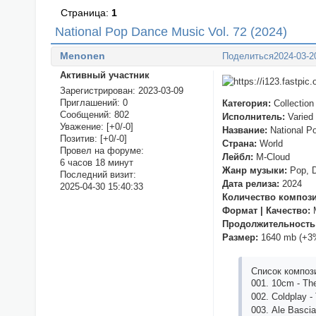
Страница:
1
National Pop Dance Music Vol. 72 (2024)
Menonen
Поделиться
2024-03-2
Активный участник
Зарегистрирован
: 2023-03-09
Приглашений:
0
Категория:
Collection
Сообщений:
802
Исполнитель:
Varied
Уважение:
[+0/-0]
Название:
National P
Позитив:
[+0/-0]
Страна:
World
Провел на форуме:
Лейбл:
M-Cloud
6 часов 18 минут
Жанр музыки:
Pop, D
Последний визит:
Дата релиза:
2024
2025-04-30 15:40:33
Количество композ
Формат | Качество:
M
Продолжительность
Размер:
1640 mb (+3
Список композ
001. 10сm - Th
002. Соldрlаy -
003. Аlе Bаsсi