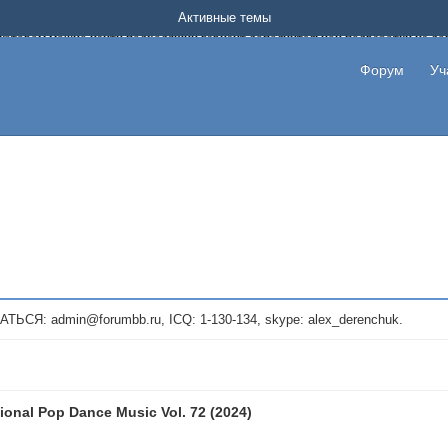
Форум о заработке в интернете без вложения денег.
Активные темы
на котором можно найти подходящий вариант дополнительной подработки на д
про сайты и проекты, предоставляющие удаленную работу и быстрый заработок
т или сайт не платит, то указывайте в теме что это лохотрон, чтобы другие по
Форум
Уч
те новые темы, размещайте объявления со своими пригласительными ссылками и
admin@forumbb.ru, ICQ: 1-130-134, skype: alex_derenchuk.
ional Pop Dance Music Vol. 72 (2024)