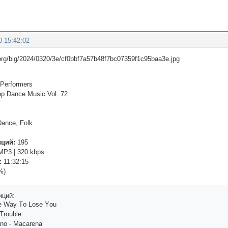
0 15:42:02
 Performers
op Dance Music Vol. 72
ance, Folk
иций:
195
P3 | 320 kbps
:
11:32:15
%)
иций:
е Wаy Tо Lоsе Yоu
 Trоublе
аnо - Mасаrеnа