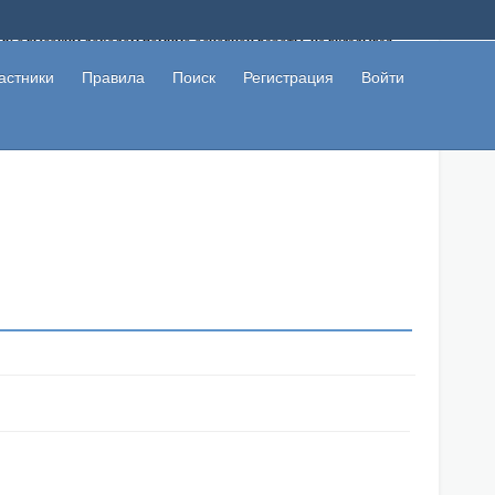
ому с высоким доходом помимо основной работы, не вкладывая
 в сети интернет, а также сможете участвовать в их обсуждении
льзователи не попались на развод. Вы сможете начать зарабатывать
астники
Правила
Поиск
Регистрация
Войти
 первая прибыль не заставит себя долго ждать.