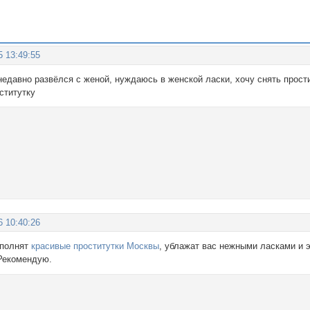
5 13:49:55
недавно развёлся с женой, нуждаюсь в женской ласки, хочу снять прости
ститутку
6 10:40:26
сполнят
красивые проститутки Москвы
, ублажат вас нежными ласками и 
Рекомендую.