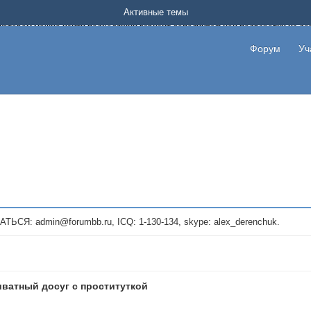
Форум о заработке в интернете без вложения денег.
Активные темы
на котором можно найти подходящий вариант дополнительной подработки на д
про сайты и проекты, предоставляющие удаленную работу и быстрый заработок
т или сайт не платит, то указывайте в теме что это лохотрон, чтобы другие по
Форум
Уч
те новые темы, размещайте объявления со своими пригласительными ссылками и
admin@forumbb.ru, ICQ: 1-130-134, skype: alex_derenchuk.
иватный досуг с проституткой