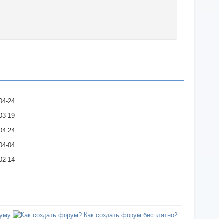
04-24
03-19
04-24
04-04
02-14
уму