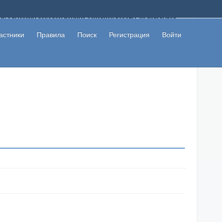
ому с высоким доходом помимо основной работы, не вкладывая
 в сети интернет, а также сможете участвовать в их обсуждении
льзователи не попались на развод. Вы сможете начать зарабатывать
астники
Правила
Поиск
Регистрация
Войти
 первая прибыль не заставит себя долго ждать.