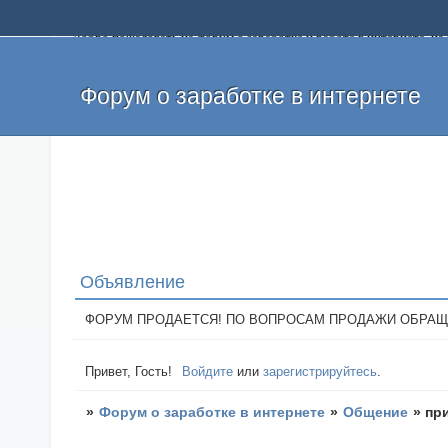
Добро пожаловать на форум о заработке и работе в интернете, 
собственных денег. На форуме вы найдете полезную информацию 
и оставлять свои отзывы. Если вы знаете, что определенный проек
легкие деньги без вложений и регистрации уже сегодня. Создавай
Форум о заработке в интернете
Объявление
ФОРУМ ПРОДАЕТСЯ! ПО ВОПРОСАМ ПРОДАЖИ ОБРАЩАТЬСЯ: 
Привет, Гость!
Войдите
или
зарегистрируйтесь
.
»
Форум о заработке в интернете
»
Общение
»
пр