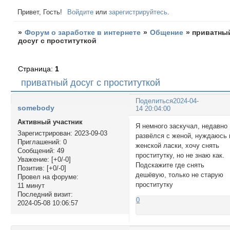
Привет, Гость!
Войдите
или
зарегистрируйтесь
.
»
Форум о заработке в интернете
»
Общение
»
приватны
досуг с проституткой
Страница:
1
приватный досуг с проституткой
Поделиться
2024-04-
somebody
14 20:04:00
Активный участник
Я немного заскучал, недавно
Зарегистрирован
: 2023-09-03
развёлся с женой, нуждаюсь 
Приглашений:
0
женской ласки, хочу снять
Сообщений:
49
проститутку, но не знаю как.
Уважение:
[+0/-0]
Подскажите где снять
Позитив:
[+0/-0]
дешёвую, только не старую
Провел на форуме:
проститутку
11 минут
Последний визит:
0
2024-05-08 10:06:57