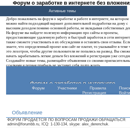
Форум о заработке в интернете без вложени
денег.
Активные темы
Добро пожаловать на форум о заработке и работе в интернете, на котором
можно найти подходящий вариант дополнительной подработки на дому с
высоким доходом помимо основной работы, не вкладывая собственных ден
На форуме вы найдете полезную информацию про сайты и проекты,
предоставляющие удаленную работу и быстрый заработок в сети интернет,
также сможете участвовать в их обсуждении и оставлять свои отзывы. Есл
знаете, что определенный проект или сайт не платит, то указывайте в теме 
это лохотрон, чтобы другие пользователи не попались на развод. Вы смож
начать зарабатывать легкие деньги без вложений и регистрации уже сегодн
Создавайте новые темы, размещайте объявления со своими пригласительн
ссылками и первая прибыль не заставит себя долго ждать.
Форум о заработке в интернете
Форум
Участники
Правила
Поис
Регистрация
Войт
Объявление
ФОРУМ ПРОДАЕТСЯ! ПО ВОПРОСАМ ПРОДАЖИ ОБРАЩАТЬСЯ:
admin@forumbb.ru, ICQ: 1-130-134, skype: alex_derenchuk.