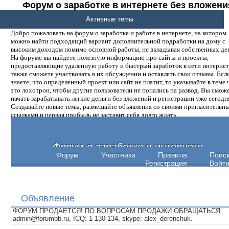
Форум о заработке в интернете без вложени
денег.
Активные темы
Добро пожаловать на форум о заработке и работе в интернете, на котором
можно найти подходящий вариант дополнительной подработки на дому с
высоким доходом помимо основной работы, не вкладывая собственных ден
На форуме вы найдете полезную информацию про сайты и проекты,
предоставляющие удаленную работу и быстрый заработок в сети интернет,
также сможете участвовать в их обсуждении и оставлять свои отзывы. Есл
знаете, что определенный проект или сайт не платит, то указывайте в теме 
это лохотрон, чтобы другие пользователи не попались на развод. Вы смож
начать зарабатывать легкие деньги без вложений и регистрации уже сегодн
Создавайте новые темы, размещайте объявления со своими пригласительн
ссылками и первая прибыль не заставит себя долго ждать.
Форум о заработке в интернете
Форум
Участники
Правила
Поис
Регистрация
Войт
Объявление
ФОРУМ ПРОДАЕТСЯ! ПО ВОПРОСАМ ПРОДАЖИ ОБРАЩАТЬСЯ:
admin@forumbb.ru, ICQ: 1-130-134, skype: alex_derenchuk.