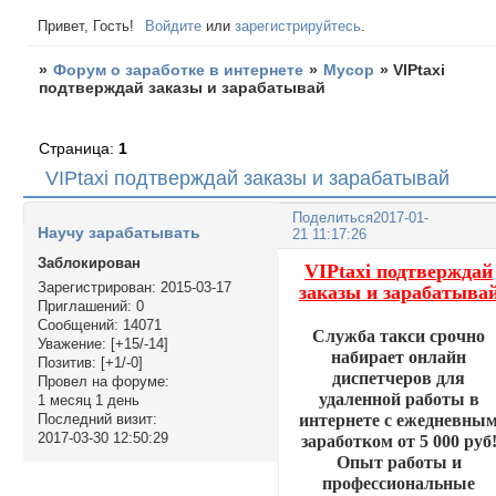
Привет, Гость!
Войдите
или
зарегистрируйтесь
.
»
Форум о заработке в интернете
»
Мусор
»
VIPtaxi
подтверждай заказы и зарабатывай
Страница:
1
VIPtaxi подтверждай заказы и зарабатывай
Поделиться
2017-01-
Научу зарабатывать
21 11:17:26
Заблокирован
VIPtaxi подтверждай
Зарегистрирован
: 2015-03-17
заказы и зарабатыва
Приглашений:
0
Сообщений:
14071
Служба такси срочно
Уважение:
[+15/-14]
набирает онлайн
Позитив:
[+1/-0]
диспетчеров для
Провел на форуме:
удаленной работы в
1 месяц 1 день
интернете с ежедневны
Последний визит:
2017-03-30 12:50:29
заработком от 5 000 руб
Опыт работы и
профессиональные