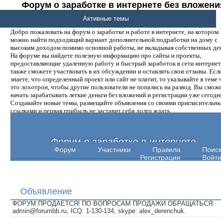
Форум о заработке в интернете без вложени
денег.
Активные темы
Добро пожаловать на форум о заработке и работе в интернете, на котором
можно найти подходящий вариант дополнительной подработки на дому с
высоким доходом помимо основной работы, не вкладывая собственных ден
На форуме вы найдете полезную информацию про сайты и проекты,
предоставляющие удаленную работу и быстрый заработок в сети интернет,
также сможете участвовать в их обсуждении и оставлять свои отзывы. Есл
знаете, что определенный проект или сайт не платит, то указывайте в теме 
это лохотрон, чтобы другие пользователи не попались на развод. Вы смож
начать зарабатывать легкие деньги без вложений и регистрации уже сегодн
Создавайте новые темы, размещайте объявления со своими пригласительн
ссылками и первая прибыль не заставит себя долго ждать.
Форум о заработке в интернете
Форум
Участники
Правила
Поис
Регистрация
Войт
Объявление
ФОРУМ ПРОДАЕТСЯ! ПО ВОПРОСАМ ПРОДАЖИ ОБРАЩАТЬСЯ:
admin@forumbb.ru, ICQ: 1-130-134, skype: alex_derenchuk.