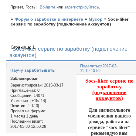
Привет, Гость!
Войдите
или
зарегистрируйтесь
.
»
Форум о заработке в интернете
»
Мусор
»
Socs-liker
сервис по заработку (подключение аккаунтов)
Страница:
1
Socs-liker сервис по заработку (подключение
аккаунтов)
Поделиться
2017-03-
Научу зарабатывать
11 19:10:59
Заблокирован
Socs-liker сервис по
Зарегистрирован
: 2015-03-17
заработку
Приглашений:
0
(подключение
Сообщений:
14071
аккаунтов)
Уважение:
[+15/-14]
Позитив:
[+1/-0]
Для значительного
Провел на форуме:
увеличения вашего
1 месяц 1 день
дохода, работая на
Последний визит:
2017-03-30 12:50:29
сервисе "socs-liker"
рекомендую вам