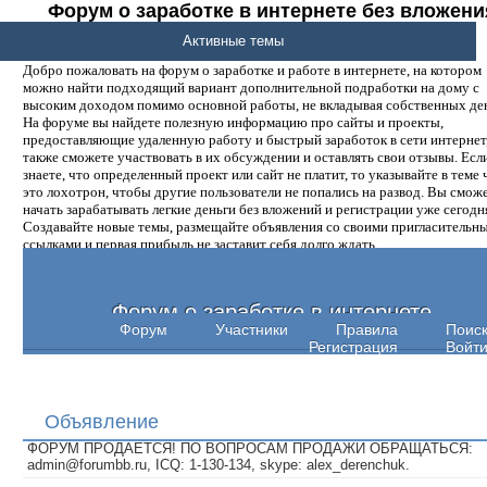
Форум о заработке в интернете без вложени
денег.
Активные темы
Добро пожаловать на форум о заработке и работе в интернете, на котором
можно найти подходящий вариант дополнительной подработки на дому с
высоким доходом помимо основной работы, не вкладывая собственных ден
На форуме вы найдете полезную информацию про сайты и проекты,
предоставляющие удаленную работу и быстрый заработок в сети интернет,
также сможете участвовать в их обсуждении и оставлять свои отзывы. Есл
знаете, что определенный проект или сайт не платит, то указывайте в теме 
это лохотрон, чтобы другие пользователи не попались на развод. Вы смож
начать зарабатывать легкие деньги без вложений и регистрации уже сегодн
Создавайте новые темы, размещайте объявления со своими пригласительн
ссылками и первая прибыль не заставит себя долго ждать.
Форум о заработке в интернете
Форум
Участники
Правила
Поис
Регистрация
Войт
Объявление
ФОРУМ ПРОДАЕТСЯ! ПО ВОПРОСАМ ПРОДАЖИ ОБРАЩАТЬСЯ:
admin@forumbb.ru, ICQ: 1-130-134, skype: alex_derenchuk.