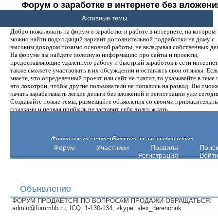
Форум о заработке в интернете без вложени
денег.
Активные темы
Добро пожаловать на форум о заработке и работе в интернете, на котором
можно найти подходящий вариант дополнительной подработки на дому с
высоким доходом помимо основной работы, не вкладывая собственных ден
На форуме вы найдете полезную информацию про сайты и проекты,
предоставляющие удаленную работу и быстрый заработок в сети интернет,
также сможете участвовать в их обсуждении и оставлять свои отзывы. Есл
знаете, что определенный проект или сайт не платит, то указывайте в теме 
это лохотрон, чтобы другие пользователи не попались на развод. Вы смож
начать зарабатывать легкие деньги без вложений и регистрации уже сегодн
Создавайте новые темы, размещайте объявления со своими пригласительн
ссылками и первая прибыль не заставит себя долго ждать.
Форум о заработке в интернете
Форум
Участники
Правила
Поис
Регистрация
Войт
Объявление
ФОРУМ ПРОДАЕТСЯ! ПО ВОПРОСАМ ПРОДАЖИ ОБРАЩАТЬСЯ:
admin@forumbb.ru, ICQ: 1-130-134, skype: alex_derenchuk.