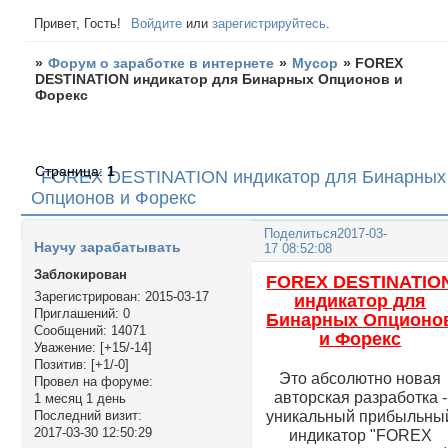
Привет, Гость!
Войдите
или
зарегистрируйтесь
.
»
Форум о заработке в интернете
»
Мусор
»
FOREX
DESTINATION индикатор для Бинарных Опционов и
Форекс
Страница:
1
FOREX DESTINATION индикатор для Бинарных
Опционов и Форекс
Поделиться
2017-03-
Научу зарабатывать
17 08:52:08
Заблокирован
FOREX DESTINATIO
Зарегистрирован
: 2015-03-17
индикатор для
Приглашений:
0
Бинарных Опционо
Сообщений:
14071
и Форекс
Уважение:
[+15/-14]
Позитив:
[+1/-0]
Это абсолютно новая
Провел на форуме:
авторская разработка -
1 месяц 1 день
уникальный прибыльны
Последний визит:
2017-03-30 12:50:29
индикатор "FOREX