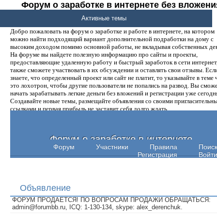
Форум о заработке в интернете без вложени
денег.
Активные темы
Добро пожаловать на форум о заработке и работе в интернете, на котором
можно найти подходящий вариант дополнительной подработки на дому с
высоким доходом помимо основной работы, не вкладывая собственных ден
На форуме вы найдете полезную информацию про сайты и проекты,
предоставляющие удаленную работу и быстрый заработок в сети интернет,
также сможете участвовать в их обсуждении и оставлять свои отзывы. Есл
знаете, что определенный проект или сайт не платит, то указывайте в теме 
это лохотрон, чтобы другие пользователи не попались на развод. Вы смож
начать зарабатывать легкие деньги без вложений и регистрации уже сегодн
Создавайте новые темы, размещайте объявления со своими пригласительн
ссылками и первая прибыль не заставит себя долго ждать.
Форум о заработке в интернете
Форум
Участники
Правила
Поис
Регистрация
Войт
Объявление
ФОРУМ ПРОДАЕТСЯ! ПО ВОПРОСАМ ПРОДАЖИ ОБРАЩАТЬСЯ:
admin@forumbb.ru, ICQ: 1-130-134, skype: alex_derenchuk.