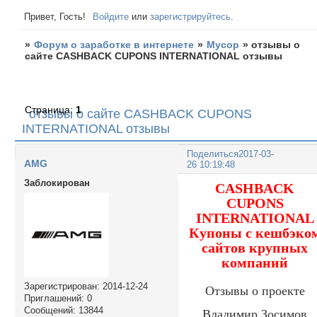
Привет, Гость!
Войдите
или
зарегистрируйтесь
.
»
Форум о заработке в интернете
»
Мусор
»
отзывы о
сайте CASHBACK CUPONS INTERNATIONAL отзывы
Страница:
1
отзывы о сайте CASHBACK CUPONS
INTERNATIONAL отзывы
Поделиться
2017-03-
AMG
26 10:19:48
Заблокирован
CASHBACK
CUPONS
INTERNATIONAL
Купоны с кешбэко
сайтов крупных
компаний
Зарегистрирован
: 2014-12-24
Отзывы о проекте
Приглашений:
0
Сообщений:
13844
Владимир Зосимов