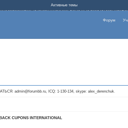
Форум о заработке в интернете без вложения денег.
Активные темы
на котором можно найти подходящий вариант дополнительной подработки на д
про сайты и проекты, предоставляющие удаленную работу и быстрый заработок
т или сайт не платит, то указывайте в теме что это лохотрон, чтобы другие по
Форум
Уч
те новые темы, размещайте объявления со своими пригласительными ссылками и
admin@forumbb.ru, ICQ: 1-130-134, skype: alex_derenchuk.
BACK CUPONS INTERNATIONAL