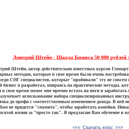
Дмитрий Штейн - Школа Бизнеса 50 000 рублей з
трий Штейн, автор действительно известных курсов Глопарта
ярных методов, которые в свое время были очень востребован
реди СНГ специалистов, которые "пробивали" эту не совсем 
 бизнес я разработал, опираясь на практические методы, ко
в свое время помог мне прочно встать на ноги и заработать 
азумевает использование набора специализированных инструм
ичка до профи с соответственным изменением дохода. В ней 
Вам не придется "спамить", чтобы заработать копейки. Ник
огатой жизни за "просто так". Я предлагаю Вам обучение в ко
<<< Скачать курс >>>