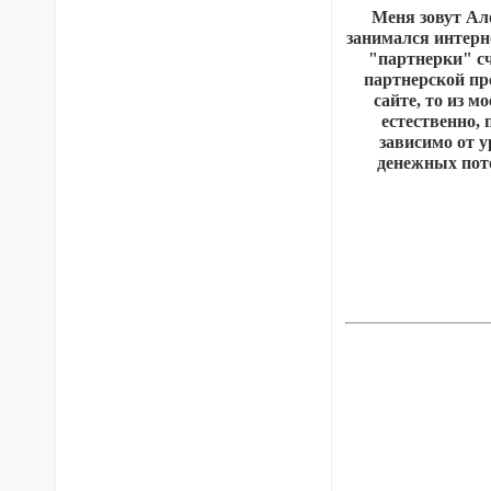
Меня зовут Але
занимался интерн
"партнерки" сч
партнерской про
сайте, то из м
естественно, 
зависимо от 
денежных пото