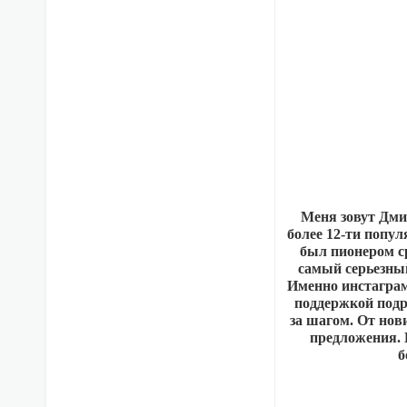
Меня зовут Дми
более 12-ти попул
был пионером с
самый серьезный
Именно инстаграм 
поддержкой подр
за шагом. От нов
предложения. 
б