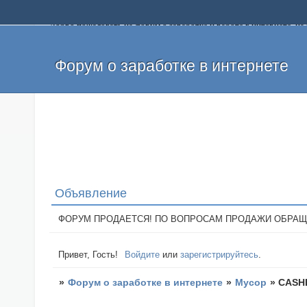
Добро пожаловать на форум о заработке и работе в интернете, 
собственных денег. На форуме вы найдете полезную информацию 
и оставлять свои отзывы. Если вы знаете, что определенный проек
легкие деньги без вложений и регистрации уже сегодня. Создавай
Форум о заработке в интернете
Объявление
ФОРУМ ПРОДАЕТСЯ! ПО ВОПРОСАМ ПРОДАЖИ ОБРАЩАТЬСЯ: 
Привет, Гость!
Войдите
или
зарегистрируйтесь
.
»
Форум о заработке в интернете
»
Мусор
»
CASH