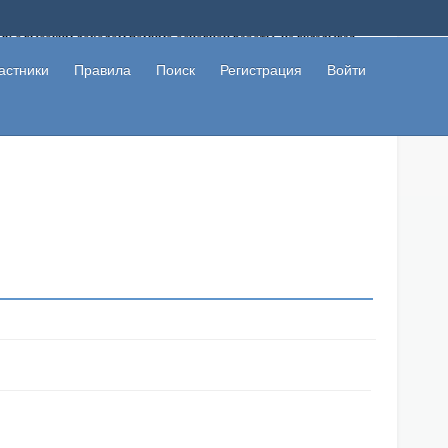
ому с высоким доходом помимо основной работы, не вкладывая
 в сети интернет, а также сможете участвовать в их обсуждении
льзователи не попались на развод. Вы сможете начать зарабатывать
астники
Правила
Поиск
Регистрация
Войти
 первая прибыль не заставит себя долго ждать.