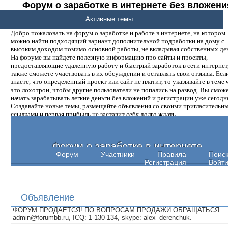
Форум о заработке в интернете без вложени
денег.
Активные темы
Добро пожаловать на форум о заработке и работе в интернете, на котором
можно найти подходящий вариант дополнительной подработки на дому с
высоким доходом помимо основной работы, не вкладывая собственных ден
На форуме вы найдете полезную информацию про сайты и проекты,
предоставляющие удаленную работу и быстрый заработок в сети интернет,
также сможете участвовать в их обсуждении и оставлять свои отзывы. Есл
знаете, что определенный проект или сайт не платит, то указывайте в теме 
это лохотрон, чтобы другие пользователи не попались на развод. Вы смож
начать зарабатывать легкие деньги без вложений и регистрации уже сегодн
Создавайте новые темы, размещайте объявления со своими пригласительн
ссылками и первая прибыль не заставит себя долго ждать.
Форум о заработке в интернете
Форум
Участники
Правила
Поис
Регистрация
Войт
Объявление
ФОРУМ ПРОДАЕТСЯ! ПО ВОПРОСАМ ПРОДАЖИ ОБРАЩАТЬСЯ:
admin@forumbb.ru, ICQ: 1-130-134, skype: alex_derenchuk.