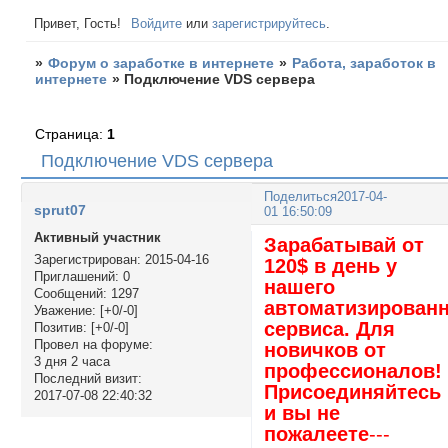
Привет, Гость!
Войдите
или
зарегистрируйтесь
.
»
Форум о заработке в интернете
»
Работа, заработок в
интернете
»
Подключение VDS сервера
Страница:
1
Подключение VDS сервера
Поделиться
2017-04-
sprut07
01 16:50:09
Активный участник
Зарабатывай от
Зарегистрирован
: 2015-04-16
120$ в день у
Приглашений:
0
нашего
Сообщений:
1297
автоматизирован
Уважение:
[+0/-0]
сервиса. Для
Позитив:
[+0/-0]
Провел на форуме:
новичков от
3 дня 2 часа
профессионалов!
Последний визит:
Присоединяйтесь
2017-07-08 22:40:32
и вы не
пожалеете
---