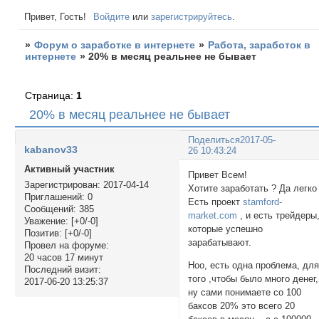
Привет, Гость!
Войдите
или
зарегистрируйтесь
.
»
Форум о заработке в интернете
»
Работа, заработок в
интернете
»
20% в месяц реальнее не бывает
Страница:
1
20% в месяц реальнее не бывает
Поделиться
2017-05-
kabanov33
26 10:43:24
Активный участник
Привет Всем!
Зарегистрирован
: 2017-04-14
Хотите заработать ? Да легко 
Приглашений:
0
Есть проект
stamford-
Сообщений:
385
market.com
, и есть трейдеры
Уважение:
[+0/-0]
которые успешно
Позитив:
[+0/-0]
зарабатывают.
Провел на форуме:
20 часов 17 минут
Ноо, есть одна проблема, дл
Последний визит:
того ,чтобы было много денег,
2017-06-20 13:25:37
ну сами понимаете со 100
баксов 20% это всего 20