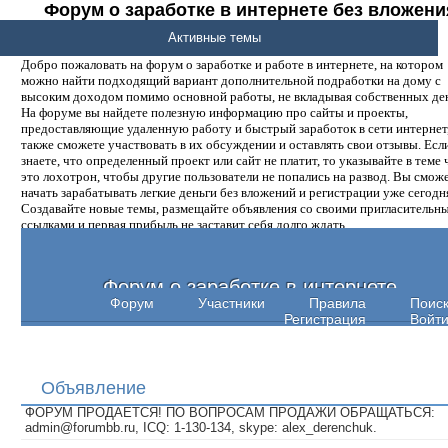
Форум о заработке в интернете без вложени
денег.
Активные темы
Добро пожаловать на форум о заработке и работе в интернете, на котором
можно найти подходящий вариант дополнительной подработки на дому с
высоким доходом помимо основной работы, не вкладывая собственных ден
На форуме вы найдете полезную информацию про сайты и проекты,
предоставляющие удаленную работу и быстрый заработок в сети интернет,
также сможете участвовать в их обсуждении и оставлять свои отзывы. Есл
знаете, что определенный проект или сайт не платит, то указывайте в теме 
это лохотрон, чтобы другие пользователи не попались на развод. Вы смож
начать зарабатывать легкие деньги без вложений и регистрации уже сегодн
Создавайте новые темы, размещайте объявления со своими пригласительн
ссылками и первая прибыль не заставит себя долго ждать.
Форум о заработке в интернете
Форум
Участники
Правила
Поис
Регистрация
Войт
Объявление
ФОРУМ ПРОДАЕТСЯ! ПО ВОПРОСАМ ПРОДАЖИ ОБРАЩАТЬСЯ:
admin@forumbb.ru, ICQ: 1-130-134, skype: alex_derenchuk.