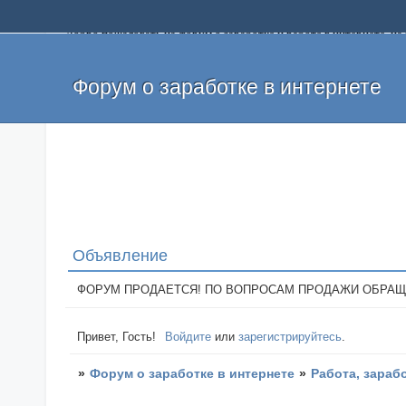
Добро пожаловать на форум о заработке и работе в интернете, 
собственных денег. На форуме вы найдете полезную информацию 
и оставлять свои отзывы. Если вы знаете, что определенный проек
легкие деньги без вложений и регистрации уже сегодня. Создавай
Форум о заработке в интернете
Объявление
ФОРУМ ПРОДАЕТСЯ! ПО ВОПРОСАМ ПРОДАЖИ ОБРАЩАТЬСЯ: 
Привет, Гость!
Войдите
или
зарегистрируйтесь
.
»
Форум о заработке в интернете
»
Работа, зараб