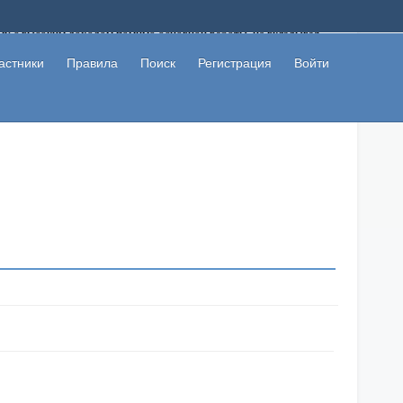
ому с высоким доходом помимо основной работы, не вкладывая
 в сети интернет, а также сможете участвовать в их обсуждении
льзователи не попались на развод. Вы сможете начать зарабатывать
астники
Правила
Поиск
Регистрация
Войти
 первая прибыль не заставит себя долго ждать.