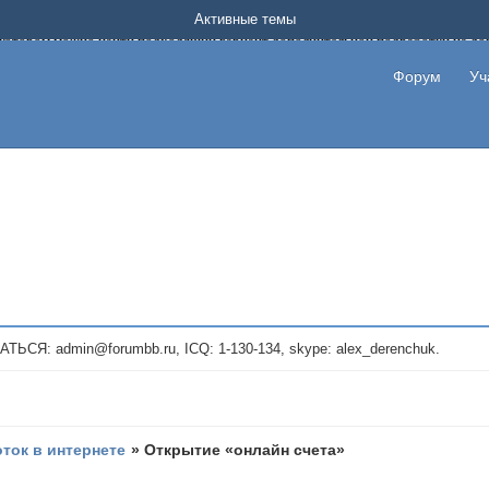
Форум о заработке в интернете без вложения денег.
Активные темы
на котором можно найти подходящий вариант дополнительной подработки на д
про сайты и проекты, предоставляющие удаленную работу и быстрый заработок
т или сайт не платит, то указывайте в теме что это лохотрон, чтобы другие по
Форум
Уч
те новые темы, размещайте объявления со своими пригласительными ссылками и
admin@forumbb.ru, ICQ: 1-130-134, skype: alex_derenchuk.
оток в интернете
»
Открытие «онлайн счета»