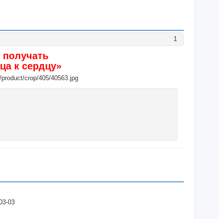
1
и получать
ца к сердцу»
03-03