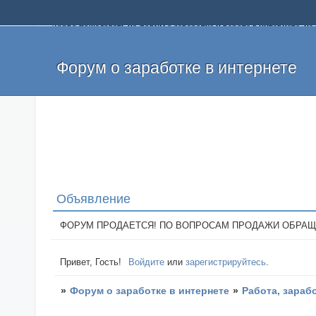
Добро пожаловать на форум о заработке и работе в интернете, 
собственных денег. На форуме вы найдете полезную информацию 
и оставлять свои отзывы. Если вы знаете, что определенный проек
легкие деньги без вложений и регистрации уже сегодня. Создавай
Форум о заработке в интернете
Объявление
ФОРУМ ПРОДАЕТСЯ! ПО ВОПРОСАМ ПРОДАЖИ ОБРАЩАТЬСЯ: 
Привет, Гость!
Войдите
или
зарегистрируйтесь
.
»
Форум о заработке в интернете
»
Работа, зараб