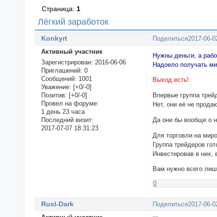
Страница:
1
Лёгкий заработок
Konkyrt
Поделиться
2017-06-0
Активный участник
Нужны деньги, а раб
Зарегистрирован
: 2016-06-06
Надоело получать ми
Приглашений:
0
Сообщений:
1001
Выход есть!
Уважение:
[+0/-0]
Позитив:
[+0/-0]
Впервые группа трей
Провел на форуме:
Нет, они её не прода
1 день 23 часа
Да они бы вообще о н
Последний визит:
2017-07-07 18:31:23
Для торговли на мир
Группа трейдеров го
Инвестировав в них,
Вам нужно всего ли
0
Rusl-Dark
Поделиться
2017-06-0