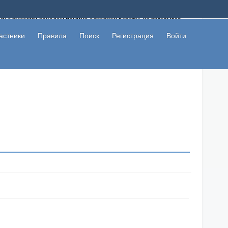
ому с высоким доходом помимо основной работы, не вкладывая
 в сети интернет, а также сможете участвовать в их обсуждении
льзователи не попались на развод. Вы сможете начать зарабатывать
астники
Правила
Поиск
Регистрация
Войти
 первая прибыль не заставит себя долго ждать.