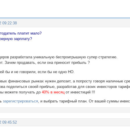
2 09:22:38
отодатель платит мало?
зерную зарплату?
деров разработала уникальную беспроигрышную супер стратегию.
ют. Зачем продавать, если она приносит прибыль ?
ей бы и не говорили, если бы не одно НО.
овых финансовых рынках нужен депозит, а попросту говоря наличные ср
това поделиться своей приблью, разработав для своих инвесторов тариф
 вы можете получать до
40% в месяц
от инвестиций !!!
шь
зарегистрироваться
, и выбрать тарифный план. От вашей суммы инве
2 09:45:52