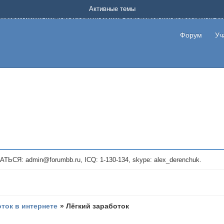
Форум о заработке в интернете без вложения денег.
Активные темы
на котором можно найти подходящий вариант дополнительной подработки на д
про сайты и проекты, предоставляющие удаленную работу и быстрый заработок
т или сайт не платит, то указывайте в теме что это лохотрон, чтобы другие по
Форум
Уч
те новые темы, размещайте объявления со своими пригласительными ссылками и
admin@forumbb.ru, ICQ: 1-130-134, skype: alex_derenchuk.
оток в интернете
»
Лёгкий заработок