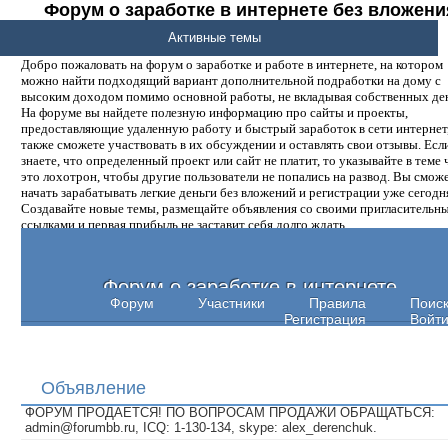
Форум о заработке в интернете без вложени
денег.
Активные темы
Добро пожаловать на форум о заработке и работе в интернете, на котором
можно найти подходящий вариант дополнительной подработки на дому с
высоким доходом помимо основной работы, не вкладывая собственных ден
На форуме вы найдете полезную информацию про сайты и проекты,
предоставляющие удаленную работу и быстрый заработок в сети интернет,
также сможете участвовать в их обсуждении и оставлять свои отзывы. Есл
знаете, что определенный проект или сайт не платит, то указывайте в теме 
это лохотрон, чтобы другие пользователи не попались на развод. Вы смож
начать зарабатывать легкие деньги без вложений и регистрации уже сегодн
Создавайте новые темы, размещайте объявления со своими пригласительн
ссылками и первая прибыль не заставит себя долго ждать.
Форум о заработке в интернете
Форум
Участники
Правила
Поис
Регистрация
Войт
Объявление
ФОРУМ ПРОДАЕТСЯ! ПО ВОПРОСАМ ПРОДАЖИ ОБРАЩАТЬСЯ:
admin@forumbb.ru, ICQ: 1-130-134, skype: alex_derenchuk.