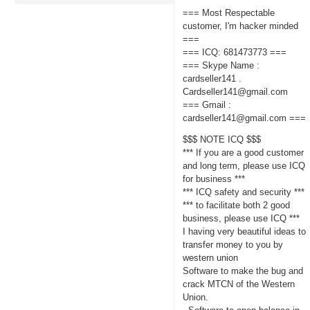
=== Most Respectable
customer, I'm hacker minded
===
=== ICQ: 681473773 ===
=== Skype Name :
cardseller141 .
Cardseller141@gmail.com
=== Gmail :
cardseller141@gmail.com ===
$$$ NOTE ICQ $$$
*** If you are a good customer
and long term, please use ICQ
for business ***
*** ICQ safety and security ***
*** to facilitate both 2 good
business, please use ICQ ***
I having very beautiful ideas to
transfer money to you by
western union
Software to make the bug and
crack MTCN of the Western
Union.