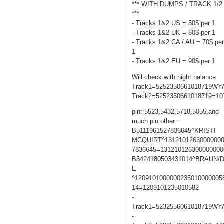
*** WITH DUMPS / TRACK 1/2
***
- Tracks 1&2 US = 50$ per 1
- Tracks 1&2 UK = 60$ per 1
- Tracks 1&2 CA / AU = 70$ pe
1
- Tracks 1&2 EU = 90$ per 1
Will check with hight balance
Track1=5252350661018719W
Track2=5252350661018719=10
pin: 5523,5432,5718,5055,and
much pin other...
B5111961527836645^KRISTI
MCQUIRT^13121012630000000
7836645=131210126300000000
B5424180503431014^BRAUN/
E
^1209101000000235010000005
14=1209101235010582
-
Track1=5232556061018719W
-