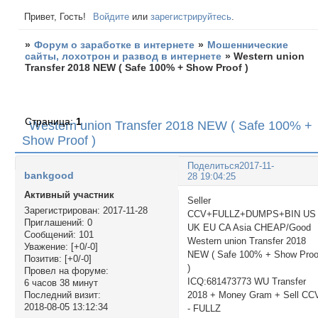
Привет, Гость!
Войдите
или
зарегистрируйтесь
.
»
Форум о заработке в интернете
»
Мошеннические
сайты, лохотрон и развод в интернете
»
Western union
Transfer 2018 NEW ( Safe 100% + Show Proof )
Страница:
1
Western union Transfer 2018 NEW ( Safe 100% +
Show Proof )
Поделиться
2017-11-
bankgood
28 19:04:25
Активный участник
Seller
Зарегистрирован
: 2017-11-28
CCV+FULLZ+DUMPS+BIN US
Приглашений:
0
UK EU CA Asia CHEAP/Good
Сообщений:
101
Western union Transfer 2018
Уважение:
[+0/-0]
NEW ( Safe 100% + Show Proo
Позитив:
[+0/-0]
)
Провел на форуме:
ICQ:681473773 WU Transfer
6 часов 38 минут
2018 + Money Gram + Sell CC
Последний визит:
2018-08-05 13:12:34
- FULLZ