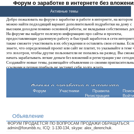
Форум о заработке в интернете без вложени
денег.
Активные темы
Добро пожаловать на форум о заработке и работе в интернете, на котором
можно найти подходящий вариант дополнительной подработки на дому с
высоким доходом помимо основной работы, не вкладывая собственных ден
На форуме вы найдете полезную информацию про сайты и проекты,
предоставляющие удаленную работу и быстрый заработок в сети интернет,
также сможете участвовать в их обсуждении и оставлять свои отзывы. Есл
знаете, что определенный проект или сайт не платит, то указывайте в теме 
это лохотрон, чтобы другие пользователи не попались на развод. Вы смож
начать зарабатывать легкие деньги без вложений и регистрации уже сегодн
Создавайте новые темы, размещайте объявления со своими пригласительн
ссылками и первая прибыль не заставит себя долго ждать.
Форум о заработке в интернете
Форум
Участники
Правила
Поис
Регистрация
Войт
Объявление
ФОРУМ ПРОДАЕТСЯ! ПО ВОПРОСАМ ПРОДАЖИ ОБРАЩАТЬСЯ:
admin@forumbb.ru, ICQ: 1-130-134, skype: alex_derenchuk.