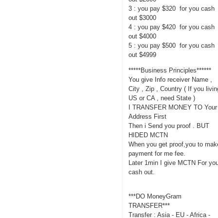
3 : you pay $320 for you cash
out $3000
4 : you pay $420 for you cash
out $4000
5 : you pay $500 for you cash
out $4999
*****Business Principles******
You give Info receiver Name ,
City , Zip , Country ( If you livi
US or CA , need State )
I TRANSFER MONEY TO Your
Address First
Then i Send you proof . BUT
HIDED MCTN
When you get proof,you to mak
payment for me fee.
Later 1min I give MCTN For yo
cash out.
***DO MoneyGram
TRANSFER***
Transfer : Asia - EU - Africa -