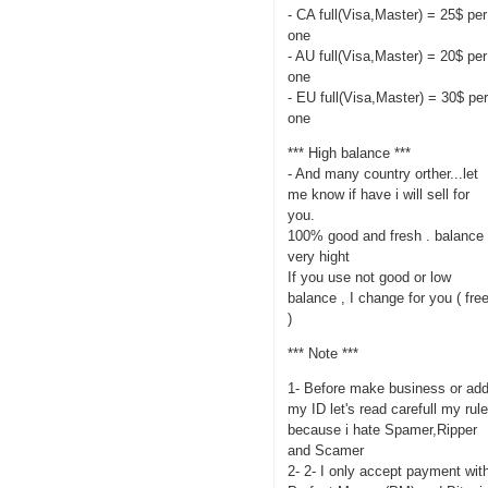
- CA full(Visa,Master) = 25$ per
one
- AU full(Visa,Master) = 20$ per
one
- EU full(Visa,Master) = 30$ pe
one
*** High balance ***
- And many country orther...let
me know if have i will sell for
you.
100% good and fresh . balance
very hight
If you use not good or low
balance , I change for you ( fre
)
*** Note ***
1- Before make business or ad
my ID let's read carefull my rul
because i hate Spamer,Ripper
and Scamer
2- 2- I only accept payment wit