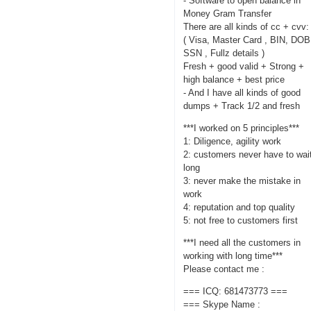
- Software to open balance in
Money Gram Transfer
There are all kinds of cc + cvv:
( Visa, Master Card , BIN, DOB
SSN , Fullz details )
Fresh + good valid + Strong +
high balance + best price
- And I have all kinds of good
dumps + Track 1/2 and fresh
***I worked on 5 principles***
1: Diligence, agility work
2: customers never have to wai
long
3: never make the mistake in
work
4: reputation and top quality
5: not free to customers first
***I need all the customers in
working with long time***
Please contact me :
=== ICQ: 681473773 ===
=== Skype Name :