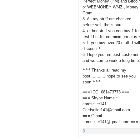
Perfect Money (PM) and Bitcoi
or WEBMONEY WMZ , Money
Gram
3- All my stuff are checked
before sell, that's sure.
4- orther stuff you can buy 1 for
test ! but for cc minimum or is 
5- If you buy over 20 stuff, I wil
discount !
6- Hope you are best customer
and we can to work a long time
***** Thanks all read my
post.............hope to see you
soon *****
=== ICQ: 681473773 ===
=== Skype Name :
cardseller141 .
Cardseller141@gmail.com
=== Gmail :
cardseller141@gmail.com ===
0