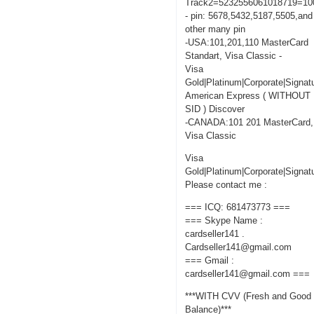
Track2=5232556061018719=10
- pin: 5678,5432,5187,5505,and
other many pin
-USA:101,201,110 MasterCard
Standart, Visa Classic -
Visa
Gold|Platinum|Corporate|Signat
American Express ( WITHOUT
SID ) Discover
-CANADA:101 201 MasterCard,
Visa Classic
Visa
Gold|Platinum|Corporate|Signat
Please contact me :
=== ICQ: 681473773 ===
=== Skype Name :
cardseller141 .
Cardseller141@gmail.com
=== Gmail :
cardseller141@gmail.com ===
***WITH CVV (Fresh and Good
Balance)***