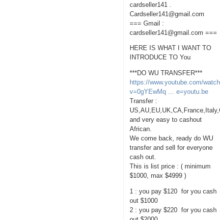
cardseller141 .
Cardseller141@gmail.com
=== Gmail :
cardseller141@gmail.com ===
HERE IS WHAT I WANT TO
INTRODUCE TO You
***DO WU TRANSFER***
https://www.youtube.com/watc
v=0gYEwMq … e=youtu.be
Transfer :
US,AU,EU,UK,CA,France,Italy
and very easy to cashout
African.
We come back, ready do WU
transfer and sell for everyone
cash out.
This is list price : ( minimum
$1000, max $4999 )
1 : you pay $120 for you cash
out $1000
2 : you pay $220 for you cash
out $2000