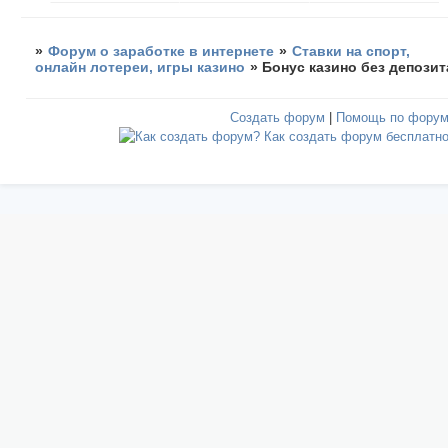
»
Форум о заработке в интернете
»
Ставки на спорт,
онлайн лотереи, игры казино
»
Бонус казино без депозит
Создать форум
|
Помощь по фору