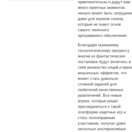
привлекательны и дадут вам
много приятных моментов,
начало может быть затрудне
даже для игроков сезона,
которые не знают основ
самого типичного
программного обеспечения.
Благодаря нынешнему
технологическому прогрессу
многие из фантастических
постановок будут включать в
себя множество опций и ярки
визуальных эффектов, что
может стать довольно
сложной задачей для
любителей качественных
развлечений. Все новые
игроки, которые решат
присоединиться к такой
платформе азартных игр и
стать полноправным
участником, получат даже
несколько альтернативных