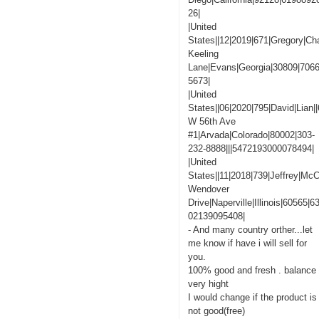
26|
|United
States||12|2019|671|Gregory|C
Keeling
Lane|Evans|Georgia|30809|706
5673|
|United
States||06|2020|795|David|Lian|
W 56th Ave
#1|Arvada|Colorado|80002|303-
232-8888|||5472193000078494|
|United
States||11|2018|739|Jeffrey|M
Wendover
Drive|Naperville|Illinois|60565|
02139095408|
- And many country orther...let
me know if have i will sell for
you.
100% good and fresh . balance
very hight
I would change if the product is
not good(free)