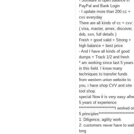
- Software to open balance in
PayPal and Bank Login
- I update more than 200 cc +
cvv everyday
There are all kinds of cc + cvv:
( visa, master, amex, discover,
dob, ssn, full details )
Fresh + good valid + Strong +
high balance + best price
- And I have all kinds of good
dumps + Track 1/2 and fresh
* am working since last 5 years
in this field. I know many
techniques to transfer funds
from western union website to
you, i have shop CVV and site
tool shop.
special Now it is very easy afte
5 years of experience
************************I worked o
5 principles***********************
1: Diligence, agility work
2: customers never have to wai
long