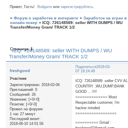
Привет, Гость!
Войдите
или
зарегистрируйтесь
.
»
Форум о заработке в интернете
»
Заработок на играх в
онлайн покер
»
ICQ: 726148589: seller WITH DUMPS / WU
Transfer/Money Gram/ TRACK 1/2
Страница:
1
ICQ: 726148589: seller WITH DUMPS / WU
Transfer/Money Gram/ TRACK 1/2
Поделиться
2018-03-
freshgood
07 19:24:49
Участник
ICQ: 726148589: seller CVV A
Зарегистрирован
: 2018-02-06
COUNTRY ,WU,DUMP,BANK
Приглашений:
0
GOOD ....!!!!
Сообщений:
26
============== Most
Уважение:
[+0/-0]
Respectable customer, I'm
Позитив:
[+0/-0]
hacker minded
Провел на форуме:
==================
1 час 27 минут
Последний визит:
========== Gmail :
2018-08-10 14:01:56
freshgood7@gmail.com