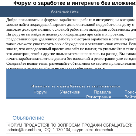
Форум о заработке в интернете без вложени
денег.
Активные темы
Добро пожаловать на форум о заработке и работе в интернете, на котором
можно найти подходящий вариант дополнительной подработки на дому с
высоким доходом помимо основной работы, не вкладывая собственных ден
На форуме вы найдете полезную информацию про сайты и проекты,
предоставляющие удаленную работу и быстрый заработок в сети интернет,
также сможете участвовать в их обсуждении и оставлять свои отзывы. Есл
знаете, что определенный проект или сайт не платит, то указывайте в теме 
это лохотрон, чтобы другие пользователи не попались на развод. Вы смож
начать зарабатывать легкие деньги без вложений и регистрации уже сегодн
Создавайте новые темы, размещайте объявления со своими пригласительн
ссылками и первая прибыль не заставит себя долго ждать.
Форум о заработке в интернете
Форум
Участники
Правила
Поис
Регистрация
Войт
Объявление
ФОРУМ ПРОДАЕТСЯ! ПО ВОПРОСАМ ПРОДАЖИ ОБРАЩАТЬСЯ:
admin@forumbb.ru, ICQ: 1-130-134, skype: alex_derenchuk.