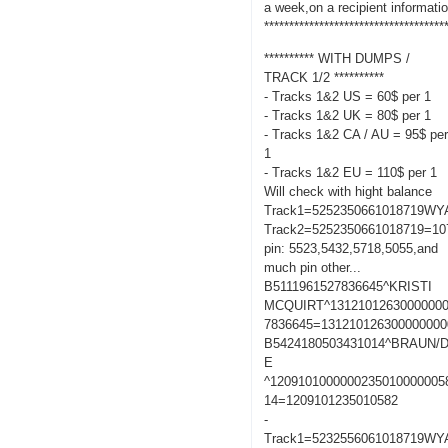
a week,on a recipient informati
************************************
********** WITH DUMPS /
TRACK 1/2 **********
- Tracks 1&2 US = 60$ per 1
- Tracks 1&2 UK = 80$ per 1
- Tracks 1&2 CA / AU = 95$ pe
1
- Tracks 1&2 EU = 110$ per 1
Will check with hight balance
Track1=5252350661018719W
Track2=5252350661018719=10
pin: 5523,5432,5718,5055,and
much pin other...
B5111961527836645^KRISTI
MCQUIRT^13121012630000000
7836645=131210126300000000
B5424180503431014^BRAUN/
E
^1209101000000235010000005
14=1209101235010582
-
Track1=5232556061018719W