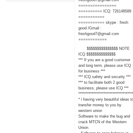
================
========== ICQ: 726148589
===========
=========== skype : fresh
good /Gmail :
freshgood7@gmail.com
============
$$$$$$$$$$$$$$$ NOTE
ICQ $$$$$$$$$$$$$$
*** If you are a good customer
and long term, please use ICQ
for business ***
*** ICQ safety and security ***
*** to facilitate both 2 good
business, please use ICQ ***
************************************
* i having very beautiful ideas t
transfer money to you by
western union
Software to make the bug and
crack MTCN of the Western
Union.