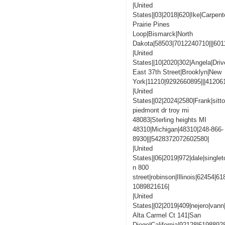
|United
States||03|2018|620|Ike|Carpent
Prairie Pines
Loop|Bismarck|North
Dakota|58503|7012240710|||60
|United
States||10|2020|302|Angela|Driv
East 37th Street|Brooklyn|New
York|11210|9292660895|||4120
|United
States||02|2024|2580|Frank|sitt
piedmont dr troy mi
48083|Sterling heights MI
48310|Michigan|48310|248-866-
8930|||5428372072602580|
|United
States||06|2019|972|dale|singlet
n 800
street|robinson|Illinois|62454|
1089821616|
|United
States||02|2019|409|nejero|vann
Alta Carmel Ct 141|San
Diego|California|92128|619889