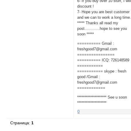
6- If you buy over 10 stuff, I wil
discount !
7- Hope you are best customer
and we can to work a long time
***** Thanks all read my
post.............hope to see you
soon *****
========== Gmail :
freshgood7@gmail.com
================
========== ICQ: 726148589
===========
=========== skype : fresh
good /Gmail :
freshgood7@gmail.com
============
******************** See u soon
********************
0
Страница:
1