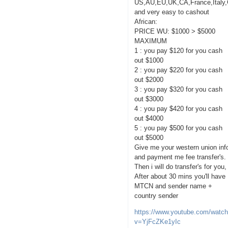
US,AU,EU,UK,CA,France,Italy
and very easy to cashout
African:
PRICE WU: $1000 > $5000
MAXIMUM
1 : you pay $120 for you cash
out $1000
2 : you pay $220 for you cash
out $2000
3 : you pay $320 for you cash
out $3000
4 : you pay $420 for you cash
out $4000
5 : you pay $500 for you cash
out $5000
Give me your western union inf
and payment me fee transfer's.
Then i will do transfer's for you,
After about 30 mins you'll have
MTCN and sender name +
country sender
https://www.youtube.com/watc
v=YjFcZKe1yIc