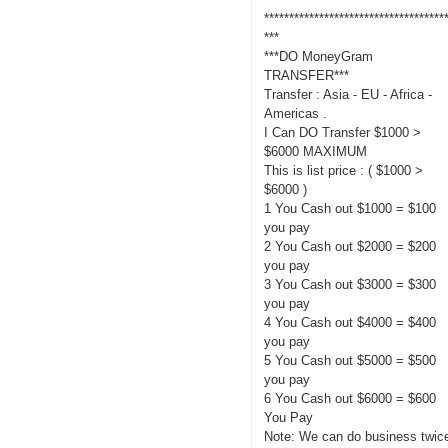
************************************
***
***DO MoneyGram
TRANSFER***
Transfer : Asia - EU - Africa -
Americas .
I Can DO Transfer $1000 >
$6000 MAXIMUM
This is list price : ( $1000 >
$6000 )
1 You Cash out $1000 = $100
you pay
2 You Cash out $2000 = $200
you pay
3 You Cash out $3000 = $300
you pay
4 You Cash out $4000 = $400
you pay
5 You Cash out $5000 = $500
you pay
6 You Cash out $6000 = $600
You Pay
Note: We can do business twic