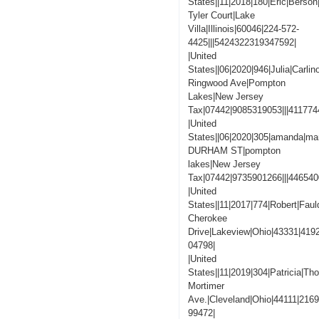
States||11|2018|180|Eric|Berson
Tyler Court|Lake
Villa|Illinois|60046|224-572-
4425|||5424322319347592|
|United
States||06|2020|946|Julia|Carlin
Ringwood Ave|Pompton
Lakes|New Jersey
Tax|07442|9085319053|||41177
|United
States||06|2020|305|amanda|man
DURHAM ST|pompton
lakes|New Jersey
Tax|07442|9735901266|||44654
|United
States||11|2017|774|Robert|Faul
Cherokee
Drive|Lakeview|Ohio|43331|419
04798|
|United
States||11|2019|304|Patricia|T
Mortimer
Ave.|Cleveland|Ohio|44111|216
99472|