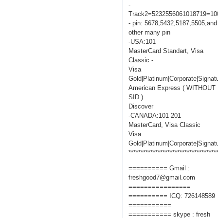
-
Track2=5232556061018719=10
- pin: 5678,5432,5187,5505,and
other many pin
-USA:101
MasterCard Standart, Visa
Classic -
Visa
Gold|Platinum|Corporate|Signat
American Express ( WITHOUT
SID )
Discover
-CANADA:101 201
MasterCard, Visa Classic
Visa
Gold|Platinum|Corporate|Signat
************************************
========== Gmail :
freshgood7@gmail.com
================
========== ICQ: 726148589
===========
=========== skype : fresh