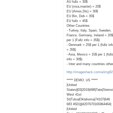
AU fullz = 30$
EU (visa,master) = 20$
EU (Amex,Dis) = 30$
EU Bin, Dob = 35$
EU fullz = 45$
Other Countries:
- Turkey, Italy, Spain, Sweden,
France, Germany, Ireland = 20
per 1 (Fullz info = 35$)
- Denmark = 25$ per 1 (fullz inf
= 35$)
- Asia, Mexico = 15$ per 1 (full
info = 30$)
- Inter and many countries othe
http://imageshack.com/a/img92
***** DEMO: US *****
|United
States||03|2019|498|Tate|Steins
West 41st
St|Tulsa|Oklahoma|74107|646
683 4501|||4207670165964464|
|United