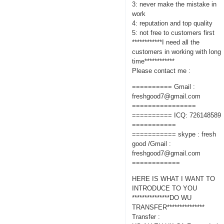
3: never make the mistake in
work
4: reputation and top quality
5: not free to customers first
************I need all the
customers in working with long
time************
Please contact me :
========== Gmail :
freshgood7@gmail.com
================
========== ICQ: 726148589
===========
=========== skype : fresh
good /Gmail :
freshgood7@gmail.com
============
HERE IS WHAT I WANT TO
INTRODUCE TO YOU
***************DO WU
TRANSFER***************
Transfer :