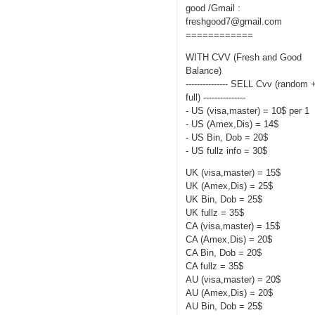
good /Gmail :
freshgood7@gmail.com
============
WITH CVV (Fresh and Good
Balance)
--------------- SELL Cvv (random 
full) ---------------
- US (visa,master) = 10$ per 1
- US (Amex,Dis) = 14$
- US Bin, Dob = 20$
- US fullz info = 30$
UK (visa,master) = 15$
UK (Amex,Dis) = 25$
UK Bin, Dob = 25$
UK fullz = 35$
CA (visa,master) = 15$
CA (Amex,Dis) = 20$
CA Bin, Dob = 20$
CA fullz = 35$
AU (visa,master) = 20$
AU (Amex,Dis) = 20$
AU Bin, Dob = 25$