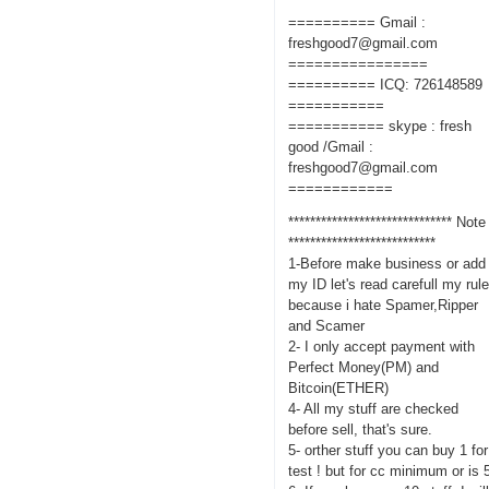
========== Gmail :
freshgood7@gmail.com
================
========== ICQ: 726148589
===========
=========== skype : fresh
good /Gmail :
freshgood7@gmail.com
============
****************************** Note
***************************
1-Before make business or add
my ID let's read carefull my rul
because i hate Spamer,Ripper
and Scamer
2- I only accept payment with
Perfect Money(PM) and
Bitcoin(ETHER)
4- All my stuff are checked
before sell, that's sure.
5- orther stuff you can buy 1 for
test ! but for cc minimum or is 