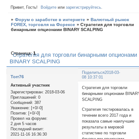
Привет, Гость!
Войдите
или
зарегистрируйтесь
.
»
Форум о заработке в интернете
»
Валютный рынок
FOREX, торговля на Форексе
»
Стратегия для торговли
бинарными опционами BINARY SCALPING
Страница:
1
Стратегия для торговли бинарными опционами
BINARY SCALPING
Поделиться
2018-03-
Torr76
08 10:37:01
Активный участник
Стратегия для торговли
Зарегистрирован
: 2018-03-06
бинарными опционами BINAR
Приглашений:
0
SCALPING
Сообщений:
387
Уважение:
[+0/-0]
Стратегия тестировалась в
Позитив:
[+0/-0]
течении всего 2017 года и
Провел на форуме:
показала самые наилучшие
2 дня 5 часов
результаты в мировой
Последний визит:
статистике по торговли
2021-11-16 16:36:30
бинарными опционами.