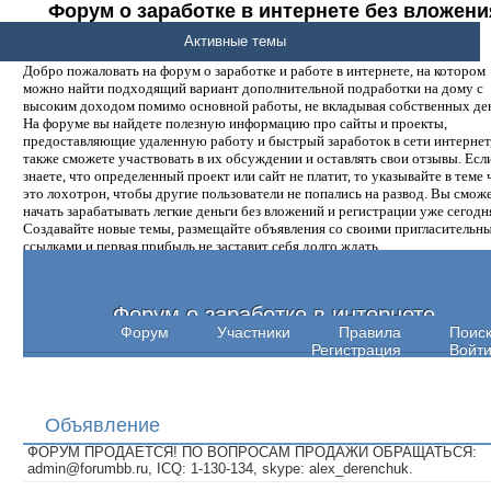
Форум о заработке в интернете без вложени
денег.
Активные темы
Добро пожаловать на форум о заработке и работе в интернете, на котором
можно найти подходящий вариант дополнительной подработки на дому с
высоким доходом помимо основной работы, не вкладывая собственных ден
На форуме вы найдете полезную информацию про сайты и проекты,
предоставляющие удаленную работу и быстрый заработок в сети интернет,
также сможете участвовать в их обсуждении и оставлять свои отзывы. Есл
знаете, что определенный проект или сайт не платит, то указывайте в теме 
это лохотрон, чтобы другие пользователи не попались на развод. Вы смож
начать зарабатывать легкие деньги без вложений и регистрации уже сегодн
Создавайте новые темы, размещайте объявления со своими пригласительн
ссылками и первая прибыль не заставит себя долго ждать.
Форум о заработке в интернете
Форум
Участники
Правила
Поис
Регистрация
Войт
Объявление
ФОРУМ ПРОДАЕТСЯ! ПО ВОПРОСАМ ПРОДАЖИ ОБРАЩАТЬСЯ:
admin@forumbb.ru, ICQ: 1-130-134, skype: alex_derenchuk.