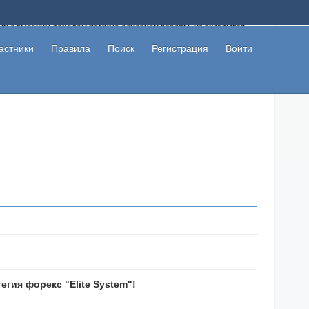
ому с высоким доходом помимо основной работы, не вкладывая
 в сети интернет, а также сможете участвовать в их обсуждении
льзователи не попались на развод. Вы сможете начать зарабатывать
астники
Правила
Поиск
Регистрация
Войти
 первая прибыль не заставит себя долго ждать.
гия форекс "Elite System"!