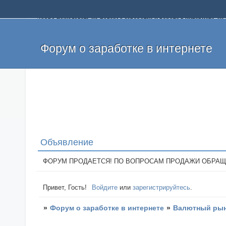
Добро пожаловать на форум о заработке и работе в интернете, 
собственных денег. На форуме вы найдете полезную информацию 
и оставлять свои отзывы. Если вы знаете, что определенный проек
легкие деньги без вложений и регистрации уже сегодня. Создавай
Форум о заработке в интернете
Объявление
ФОРУМ ПРОДАЕТСЯ! ПО ВОПРОСАМ ПРОДАЖИ ОБРАЩАТЬСЯ: 
Привет, Гость!
Войдите
или
зарегистрируйтесь
.
»
Форум о заработке в интернете
»
Валютный рын