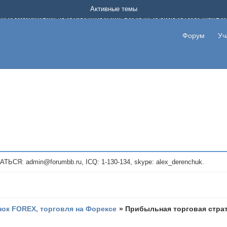
Форум о заработке в интернете без вложения денег.
Активные темы
на котором можно найти подходящий вариант дополнительной подработки на д
про сайты и проекты, предоставляющие удаленную работу и быстрый заработок
т или сайт не платит, то указывайте в теме что это лохотрон, чтобы другие по
Форум
Уч
те новые темы, размещайте объявления со своими пригласительными ссылками и
admin@forumbb.ru, ICQ: 1-130-134, skype: alex_derenchuk.
ок FOREX, торговля на Форексе
»
Прибыльная торговая страте