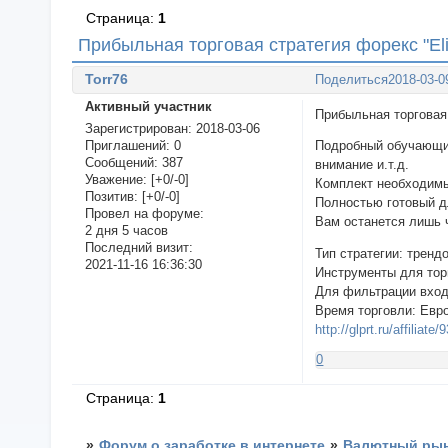
Страница:
1
Прибыльная торговая стратегия форекс "Eli
Torr76
Поделиться
2018-03-0
Активный участник
Прибыльная торгов
Зарегистрирован
: 2018-03-06
Приглашений:
0
Подробный обучающий 
Сообщений:
387
внимание и.т.д.
Уважение:
[+0/-0]
Комплект необходимы
Позитив:
[+0/-0]
Полностью готовый д
Провел на форуме:
Вам останется лишь 
2 дня 5 часов
Последний визит:
Тип стратегии: тренд
2021-11-16 16:36:30
Инструменты для то
Для фильтрации вход
Время торговли: Евр
http://glprt.ru/affiliate
0
Страница:
1
»
Форум о заработке в интернете
»
Валютный рын