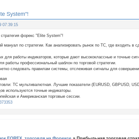
te System"!
9 07:39:15
ая стратегия форекс "Elite System"!
мануал по стратегии. Как анализировать рынок по ТС, где входить в сд
х для работы индикаторов, которые дают высококлассные и точные сигн
ля работы профессиональный шаблон по торговой стратегии.
четко следовать правилам системы, отслеживая сигналы для совершени
овая
рговли: ТС мультивалютная. Лучшие показатели (EURUSD, GBPUSD, 
ов используются точные индикаторы.
опейская и Американская торговые сессии.
/9373353
ок FOREX, торговля на Форексе
»
Прибыльная торговая страте