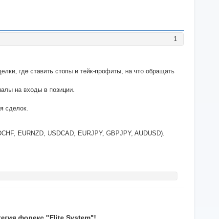
1
елки, где ставить стопы и тейк-профиты, на что обращать
алы на входы в позиции.
я сделок.
USDCHF, EURNZD, USDCAD, EURJPY, GBPJPY, AUDUSD).
гия форекс "Elite System"!