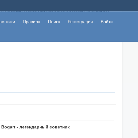
ому с высоким доходом помимо основной работы, не вкладывая
 в сети интернет, а также сможете участвовать в их обсуждении
льзователи не попались на развод. Вы сможете начать зарабатывать
астники
Правила
Поиск
Регистрация
Войти
 первая прибыль не заставит себя долго ждать.
 Bogart - легендарный советник