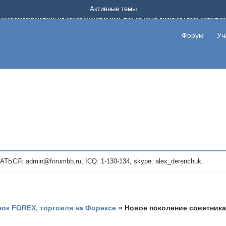
Форум о заработке в интернете без вложения денег.
Активные темы
на котором можно найти подходящий вариант дополнительной подработки на д
про сайты и проекты, предоставляющие удаленную работу и быстрый заработок
т или сайт не платит, то указывайте в теме что это лохотрон, чтобы другие по
Форум
Уч
те новые темы, размещайте объявления со своими пригласительными ссылками и
admin@forumbb.ru, ICQ: 1-130-134, skype: alex_derenchuk.
ок FOREX, торговля на Форексе
»
Новое поколение советника