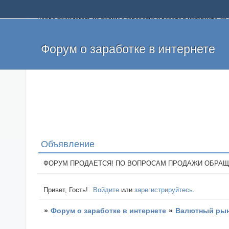
Добро пожаловать на форум о заработке и работе в интернете, 
собственных денег. На форуме вы найдете полезную информацию 
и оставлять свои отзывы. Если вы знаете, что определенный проек
легкие деньги без вложений и регистрации уже сегодня. Создавай
Форум о заработке в интернете
Объявление
ФОРУМ ПРОДАЕТСЯ! ПО ВОПРОСАМ ПРОДАЖИ ОБРАЩАТЬСЯ: 
Привет, Гость!
Войдите
или
зарегистрируйтесь
.
»
Форум о заработке в интернете
»
Валютный рын