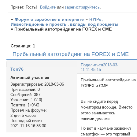
Привет, Гость!
Войдите
или
зарегистрируйтесь
.
»
Форум о заработке в интернете
»
HYIPs,
Инвестиционные проекты, вклады под проценты
»
Прибыльный автотрейдинг на FOREX и CME
Страница:
1
Прибыльный автотрейдинг на FOREX и CME
Поделиться
2018-03-
Torr76
11 11:45:15
Активный участник
Прибыльный автотрейдинг на
Зарегистрирован
: 2018-03-06
FOREX и CM
Приглашений:
0
Сообщений:
387
Уважение:
[+0/-0]
Вы не сидите перед
Позитив:
[+0/-0]
монитором вообще. Вместо
Провел на форуме:
этого занимаетесь
2 дня 5 часов
своими делами.
Последний визит:
2021-11-16 16:36:30
Но вот в кармане зазвонил
смартфон — это торговый