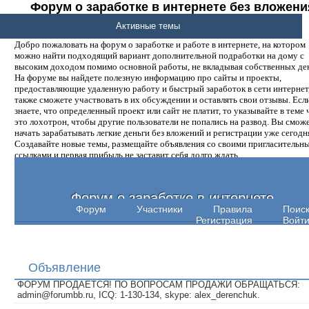
Форум о заработке в интернете без вложени
денег.
Активные темы
Добро пожаловать на форум о заработке и работе в интернете, на котором
можно найти подходящий вариант дополнительной подработки на дому с
высоким доходом помимо основной работы, не вкладывая собственных ден
На форуме вы найдете полезную информацию про сайты и проекты,
предоставляющие удаленную работу и быстрый заработок в сети интернет,
также сможете участвовать в их обсуждении и оставлять свои отзывы. Есл
знаете, что определенный проект или сайт не платит, то указывайте в теме 
это лохотрон, чтобы другие пользователи не попались на развод. Вы смож
начать зарабатывать легкие деньги без вложений и регистрации уже сегодн
Создавайте новые темы, размещайте объявления со своими пригласительн
ссылками и первая прибыль не заставит себя долго ждать.
Форум о заработке в интернете
Форум
Участники
Правила
Поис
Регистрация
Войт
Объявление
ФОРУМ ПРОДАЕТСЯ! ПО ВОПРОСАМ ПРОДАЖИ ОБРАЩАТЬСЯ:
admin@forumbb.ru, ICQ: 1-130-134, skype: alex_derenchuk.