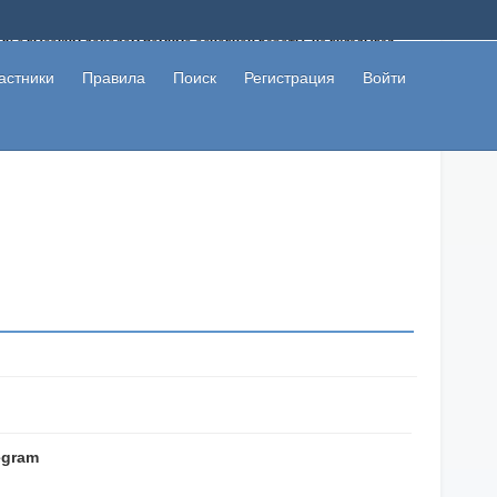
ому с высоким доходом помимо основной работы, не вкладывая
 в сети интернет, а также сможете участвовать в их обсуждении
льзователи не попались на развод. Вы сможете начать зарабатывать
астники
Правила
Поиск
Регистрация
Войти
 первая прибыль не заставит себя долго ждать.
egram