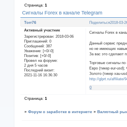
Страница:
1
Сигналы Forex в канале Telegram
Torr76
Поделиться
2018-03-2
Активный участник
Сигналы For
Зарегистрирован
: 2018-03-06
Приглашений:
0
Данный сервис пред
Сообщений:
387
но не имеющих навык
Уважение:
[+0/-0]
За вас это сделают 
Позитив:
[+0/-0]
Провел на форуме:
Торговые сигналы по
2 дня 5 часов
Евро (тикер eur-usd); 
Последний визит:
Золото (тикер xau-us
2021-11-16 16:36:30
http://glprt.ru/affiliate
0
Страница:
1
»
Форум о заработке в интернете
»
Валютный рын