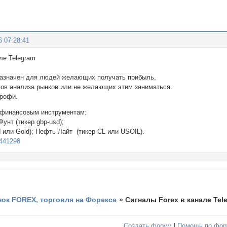
6 07:28:41
ex в канале Telegram
назначен для людей желающих получать прибыль,
ов анализа рынков или не желающих этим заниматься.
профи.
 финансовым инструментам:
Фунт (тикер gbp-usd);
d или Gold); Нефть Лайт (тикер CL или USOIL).
/9441298
ок FOREX, торговля на Форексе
»
Сигналы Forex в канале Tel
Создать форум
|
Помощь по фор