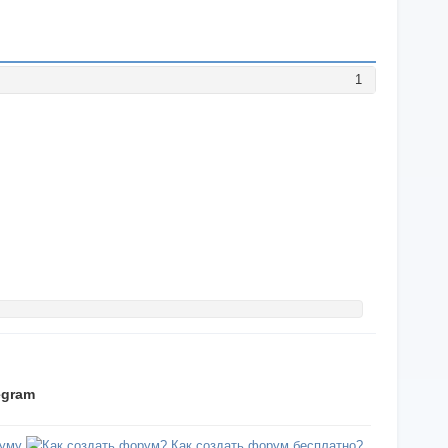
1
egram
уму