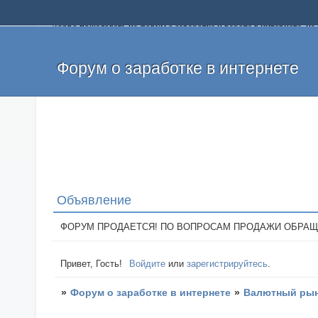
Добро пожаловать на форум о заработке и работе в интернете, 
собственных денег. На форуме вы найдете полезную информацию 
и оставлять свои отзывы. Если вы знаете, что определенный проек
легкие деньги без вложений и регистрации уже сегодня. Создавай
Форум о заработке в интернете
Объявление
ФОРУМ ПРОДАЕТСЯ! ПО ВОПРОСАМ ПРОДАЖИ ОБРАЩАТЬСЯ: 
Привет, Гость!
Войдите
или
зарегистрируйтесь
.
»
Форум о заработке в интернете
»
Валютный рын