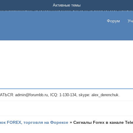
Форум о заработке в интернете без вложения денег.
Активные темы
на котором можно найти подходящий вариант дополнительной подработки на д
про сайты и проекты, предоставляющие удаленную работу и быстрый заработок
т или сайт не платит, то указывайте в теме что это лохотрон, чтобы другие по
Форум
Уч
те новые темы, размещайте объявления со своими пригласительными ссылками и
admin@forumbb.ru, ICQ: 1-130-134, skype: alex_derenchuk.
ок FOREX, торговля на Форексе
»
Сигналы Forex в канале Tel