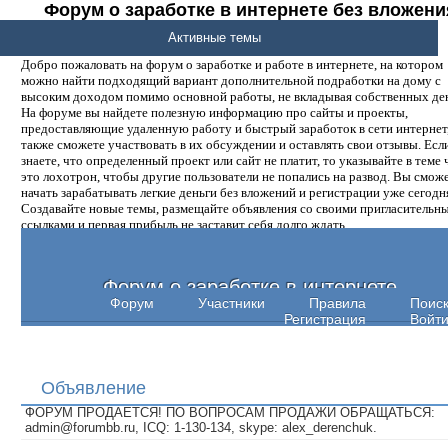
Форум о заработке в интернете без вложени
денег.
Активные темы
Добро пожаловать на форум о заработке и работе в интернете, на котором
можно найти подходящий вариант дополнительной подработки на дому с
высоким доходом помимо основной работы, не вкладывая собственных ден
На форуме вы найдете полезную информацию про сайты и проекты,
предоставляющие удаленную работу и быстрый заработок в сети интернет,
также сможете участвовать в их обсуждении и оставлять свои отзывы. Есл
знаете, что определенный проект или сайт не платит, то указывайте в теме 
это лохотрон, чтобы другие пользователи не попались на развод. Вы смож
начать зарабатывать легкие деньги без вложений и регистрации уже сегодн
Создавайте новые темы, размещайте объявления со своими пригласительн
ссылками и первая прибыль не заставит себя долго ждать.
Форум о заработке в интернете
Форум
Участники
Правила
Поис
Регистрация
Войт
Объявление
ФОРУМ ПРОДАЕТСЯ! ПО ВОПРОСАМ ПРОДАЖИ ОБРАЩАТЬСЯ:
admin@forumbb.ru, ICQ: 1-130-134, skype: alex_derenchuk.