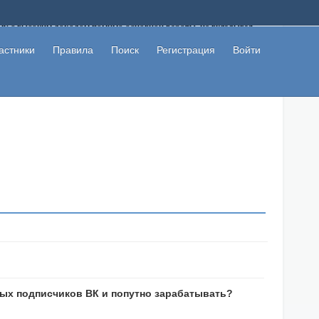
ому с высоким доходом помимо основной работы, не вкладывая
 в сети интернет, а также сможете участвовать в их обсуждении
льзователи не попались на развод. Вы сможете начать зарабатывать
астники
Правила
Поиск
Регистрация
Войти
 первая прибыль не заставит себя долго ждать.
ых подписчиков ВК и попутно зарабатывать?