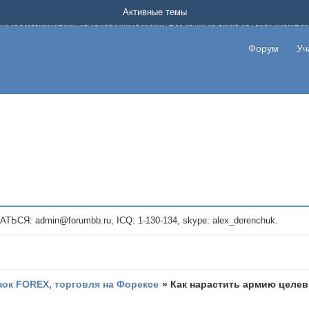
Форум о заработке в интернете без вложения денег.
Активные темы
на котором можно найти подходящий вариант дополнительной подработки на д
про сайты и проекты, предоставляющие удаленную работу и быстрый заработок
т или сайт не платит, то указывайте в теме что это лохотрон, чтобы другие по
Форум
Уч
те новые темы, размещайте объявления со своими пригласительными ссылками и
admin@forumbb.ru, ICQ: 1-130-134, skype: alex_derenchuk.
ок FOREX, торговля на Форексе
»
Как нарастить армию целев