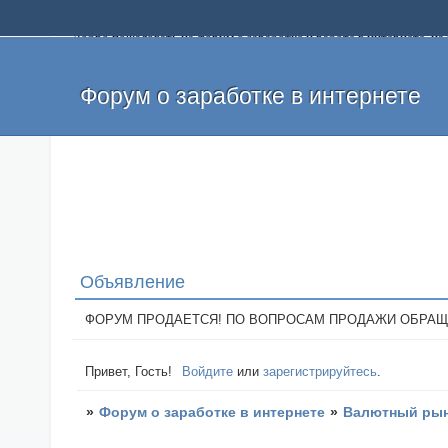
Добро пожаловать на форум о заработке и работе в интернете, 
собственных денег. На форуме вы найдете полезную информацию 
и оставлять свои отзывы. Если вы знаете, что определенный проек
легкие деньги без вложений и регистрации уже сегодня. Создавай
Форум о заработке в интернете
Объявление
ФОРУМ ПРОДАЕТСЯ! ПО ВОПРОСАМ ПРОДАЖИ ОБРАЩАТЬСЯ: 
Привет, Гость!
Войдите
или
зарегистрируйтесь
.
»
Форум о заработке в интернете
»
Валютный рын