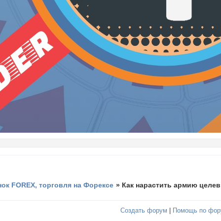
ок FOREX, торговля на Форексе
»
Как нарастить армию целев
Создать форум
|
Помощь по фор