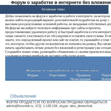
Форум о заработке в интернете без вложени
денег.
Активные темы
Добро пожаловать на форум о заработке и работе в интернете, на котором
можно найти подходящий вариант дополнительной подработки на дому с
высоким доходом помимо основной работы, не вкладывая собственных ден
На форуме вы найдете полезную информацию про сайты и проекты,
предоставляющие удаленную работу и быстрый заработок в сети интернет,
также сможете участвовать в их обсуждении и оставлять свои отзывы. Есл
знаете, что определенный проект или сайт не платит, то указывайте в теме 
это лохотрон, чтобы другие пользователи не попались на развод. Вы смож
начать зарабатывать легкие деньги без вложений и регистрации уже сегодн
Создавайте новые темы, размещайте объявления со своими пригласительн
ссылками и первая прибыль не заставит себя долго ждать.
Форум о заработке в интернете
Форум
Участники
Правила
Поис
Регистрация
Войт
Объявление
ФОРУМ ПРОДАЕТСЯ! ПО ВОПРОСАМ ПРОДАЖИ ОБРАЩАТЬСЯ:
admin@forumbb.ru, ICQ: 1-130-134, skype: alex_derenchuk.