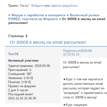
Привет, Гость!
Войдите
или
зарегистрируйтесь
.
»
Форум о заработке в интернете
»
Валютный рынок
FOREX, торговля на Форексе
»
От 3000$ в месяц на email
рассылках!
Страница:
1
От 3000$ в месяц на email рассылках!
Поделиться
2018-08-
Torr76
10 13:51:14
Активный участник
От 3000$ в месяц на email
Зарегистрирован
: 2018-03-06
рассылках
Приглашений:
0
Сообщений:
387
Уважение:
[+0/-0]
★Курс о том как научиться
Позитив:
[+0/-0]
делать качественную email
Провел на форуме:
рассылку которая падает во
2 дня 5 часов
"входящие" и зарабатывать н
Последний визит:
этом от 3000$ в месяц!
2021-11-16 16:36:30
★Курс защищен